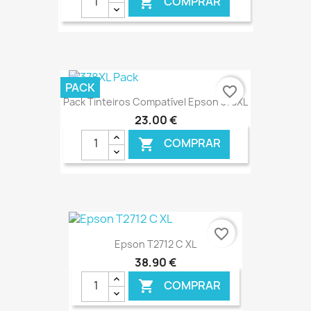
COMPRAR

€ ONLINE
PACK
favorite_border
Pack Tinteiros Compatível Epson 378XL
23,00 €
COMPRAR

€ ONLINE
favorite_border
Epson T2712 C XL
38,90 €
COMPRAR
