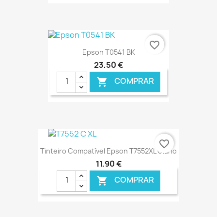
€ ONLINE
favorite_border
Epson T0541 BK
23,50 €
COMPRAR

€ ONLINE
favorite_border
Tinteiro Compatível Epson T7552XL Ciano
11,90 €
COMPRAR
