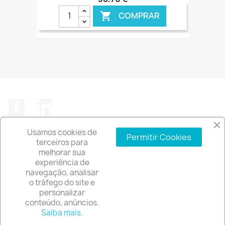
COMPRAR

€ ONLINE
Facebook
LinkedIn
Usamos cookies de
Permitir Cookies
terceiros para
melhorar sua
experiência de
A EMPRESA

navegação, analisar
o tráfego do site e
INFORMAÇÃO DA LOJA
keyboard_arrow_down
personalizar
conteúdo, anúncios.
© 2026 - Software de comércio eletrónico por
Saiba mais.
PrestaShop™