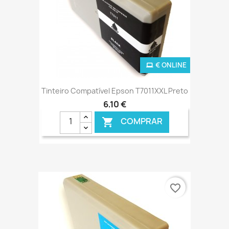
€ ONLINE
Tinteiro Compatível Epson T7011XXL Preto
6,10 €
COMPRAR

favorite_border