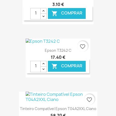
3,10 €
COMPRAR

€ ONLINE
favorite_border
Epson T3242 C
17,40 €
COMPRAR

€ ONLINE
favorite_border
Tinteiro Compatível Epson T04A2XXL Ciano
58,70 €