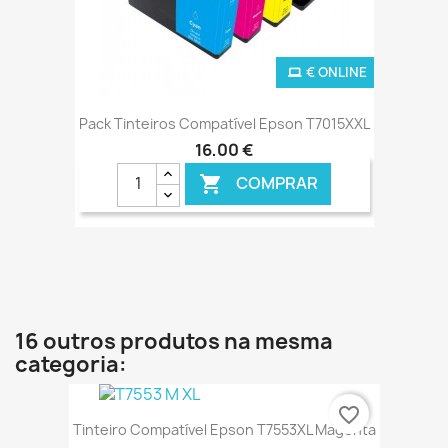
€ ONLINE
Pack Tinteiros Compatível Epson T7015XXL
16,00 €
COMPRAR

16 outros produtos na mesma
categoria:
favorite_border
Tinteiro Compatível Epson T7553XL Magenta