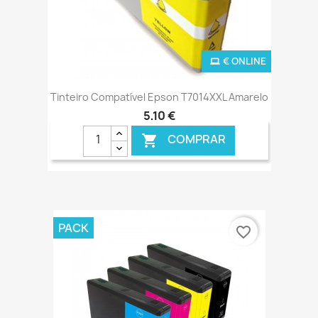
€ ONLINE
Tinteiro Compatível Epson T7014XXL Amarelo
5,10 €
COMPRAR

PACK
favorite_border