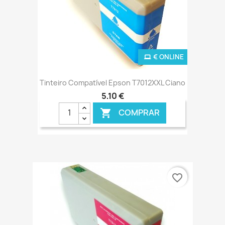
€ ONLINE
Tinteiro Compatível Epson T7012XXL Ciano
5,10 €
COMPRAR

favorite_border