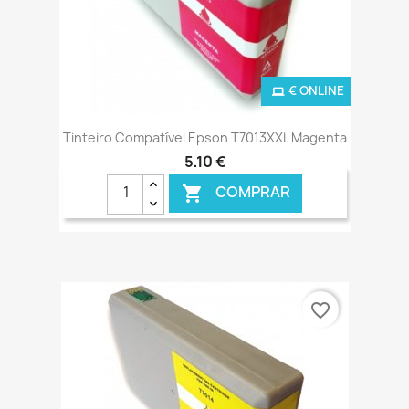
€ ONLINE
Tinteiro Compatível Epson T7013XXL Magenta
5,10 €
COMPRAR

favorite_border