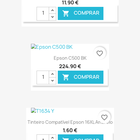
11,90 €
COMPRAR

€ ONLINE
favorite_border
Epson C500 BK
224,90 €
COMPRAR

€ ONLINE
favorite_border
Tinteiro Compatível Epson 16XL Amarelo
1,60 €