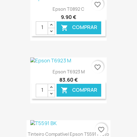
favorite_border
Epson T0892 C
9,90 €
COMPRAR

€ ONLINE
favorite_border
Epson T6923 M
83,60 €
COMPRAR

€ ONLINE
favorite_border
Tinteiro Compatível Epson T5591 Preto