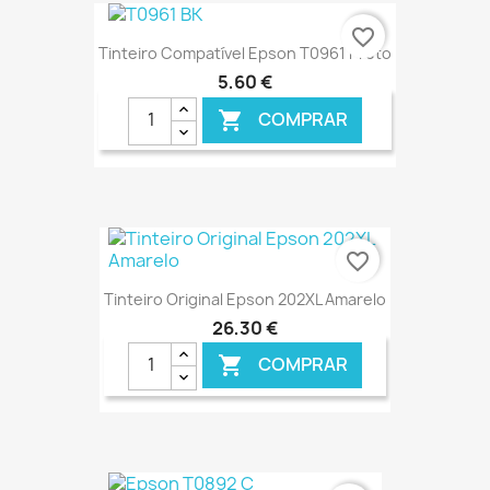
€ ONLINE
favorite_border
Tinteiro Compatível Epson T0961 Preto
5,60 €
COMPRAR

€ ONLINE
favorite_border
Tinteiro Original Epson 202XL Amarelo
26,30 €
COMPRAR

€ ONLINE