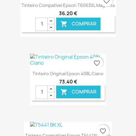
favorite_border
Tinteiro Compatível Epson T6063XL Magenta
36,20 €
COMPRAR

€ ONLINE
favorite_border
Tinteiro Original Epson 408L Ciano
73,40 €
COMPRAR

€ ONLINE
favorite_border
Tinteiro Compatível Epson T5441XL Preto