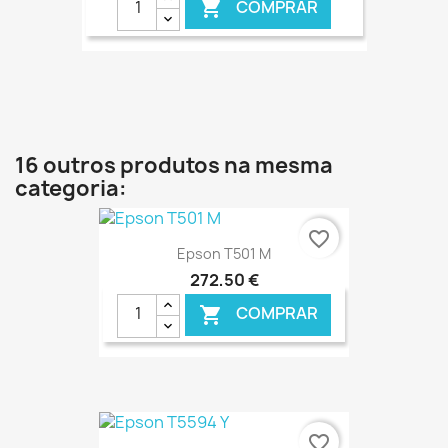
COMPRAR

€ ONLINE
16 outros produtos na mesma
categoria:
favorite_border
Epson T501 M
272,50 €
COMPRAR

€ ONLINE
favorite_border