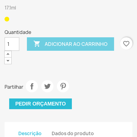
17.1ml
Quantidade

favorite_border
ADICIONAR AO CARRINHO
Partilhar
PEDIR ORÇAMENTO
Descrição
Dados do produto