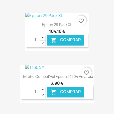
€ ONLINE
favorite_border
Epson 29 Pack XL
104,10 €
COMPRAR

€ ONLINE
favorite_border
Tinteiro Compatível Epson T1304 Amarelo
3,90 €
COMPRAR
