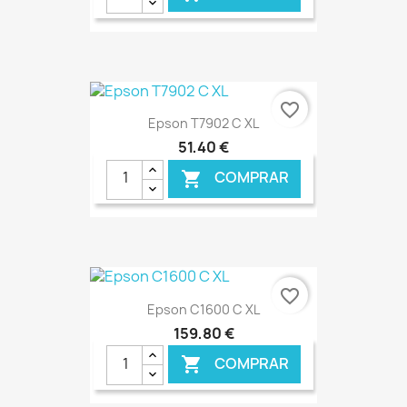
€ ONLINE
favorite_border
Epson T7902 C XL
51,40 €
COMPRAR

€ ONLINE
favorite_border
Epson C1600 C XL
159,80 €
COMPRAR
