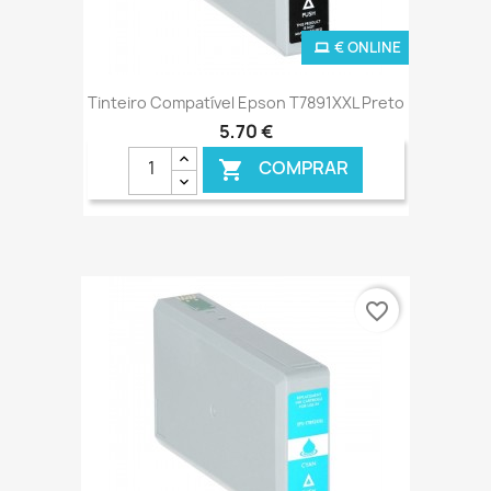
€ ONLINE
Tinteiro Compatível Epson T7891XXL Preto
5,70 €
COMPRAR

favorite_border