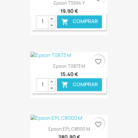
Epson T5594 Y
19,90 €
COMPRAR

€ ONLINE
favorite_border
Epson T0873 M
15,40 €
COMPRAR

€ ONLINE
favorite_border
Epson EPL C8000 M
280,90 €