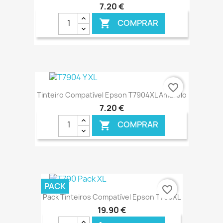
7,20 €
COMPRAR

€ ONLINE
favorite_border
Tinteiro Compatível Epson T7904XL Amarelo
7,20 €
COMPRAR

€ ONLINE
PACK
favorite_border
Pack Tinteiros Compatível Epson T790XL
19,90 €