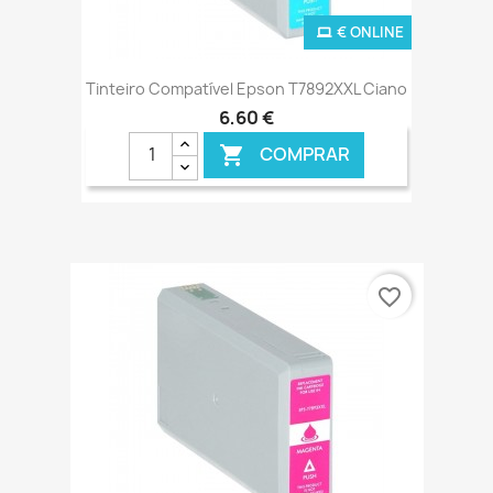
€ ONLINE
Tinteiro Compatível Epson T7892XXL Ciano
6,60 €
COMPRAR

favorite_border