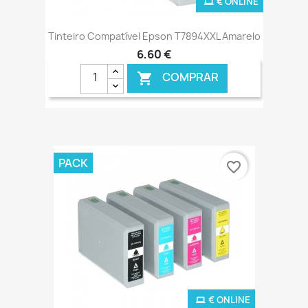
€ ONLINE
Tinteiro Compatível Epson T7894XXL Amarelo
6,60 €
COMPRAR

PACK
favorite_border
€ ONLINE