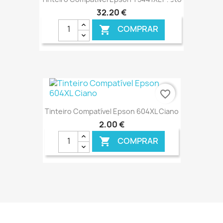
32,20 €
COMPRAR

€ ONLINE
favorite_border
Tinteiro Compatível Epson 604XL Ciano
2,00 €
COMPRAR

€ ONLINE