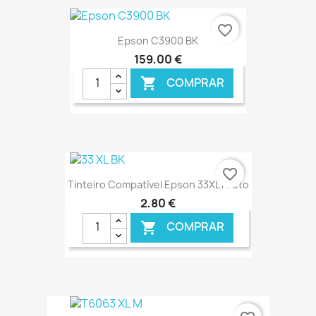
€ ONLINE
favorite_border
Epson C3900 BK
159,00 €
COMPRAR

€ ONLINE
favorite_border
Tinteiro Compatível Epson 33XL Preto
2,80 €
COMPRAR

€ ONLINE