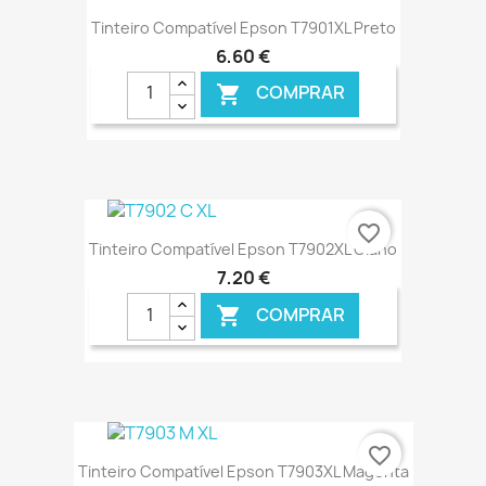
Tinteiro Compatível Epson T7901XL Preto
6,60 €
COMPRAR

favorite_border
Tinteiro Compatível Epson T7902XL Ciano
7,20 €
COMPRAR

€ ONLINE
favorite_border
Tinteiro Compatível Epson T7903XL Magenta