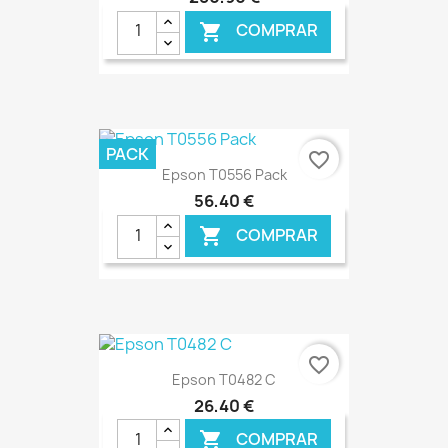
COMPRAR

€ ONLINE
PACK
favorite_border
Epson T0556 Pack
56,40 €
COMPRAR

€ ONLINE
favorite_border
Epson T0482 C
26,40 €
COMPRAR
