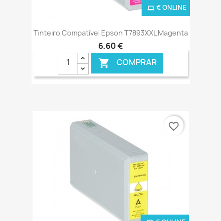
€ ONLINE
Tinteiro Compatível Epson T7893XXL Magenta
6,60 €
COMPRAR

favorite_border