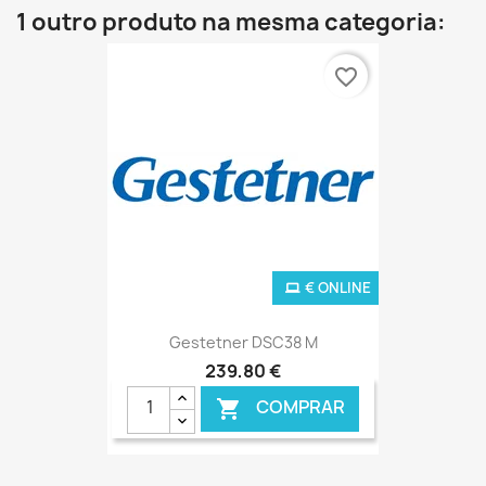
1 outro produto na mesma categoria:
favorite_border
€ ONLINE
Gestetner DSC38 M
239,80 €
COMPRAR
