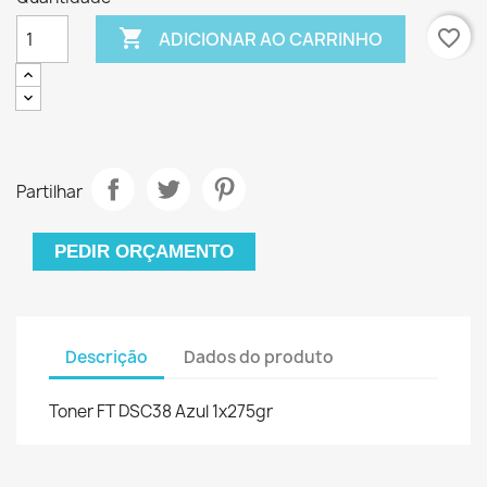

favorite_border
ADICIONAR AO CARRINHO
Partilhar
PEDIR ORÇAMENTO
Descrição
Dados do produto
Toner FT DSC38 Azul 1x275gr