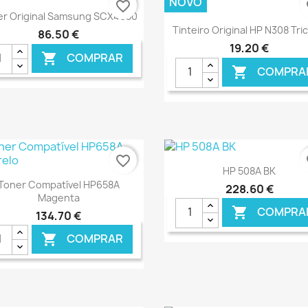
NOVO
favorite_border
fa
Ver+

er Original Samsung SCX4650
Ver+

Tinteiro Original HP N308 Tri
86,50 €
19,20 €
COMPRAR

COMPRA

€ ONLINE
€ O
favorite_border
fa
Ver+

HP 508A BK
Ver+

Toner Compatível HP658A
228,60 €
Magenta
COMPRA

134,70 €
COMPRAR

€ ONLINE
€ O