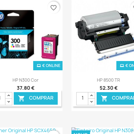
favorite_border
fa
€ ONLINE
€ O
Ver+
Ver+


HP N300 Cor
HP 8500 TR
37,80 €
52,30 €
COMPRAR
COMPRA

