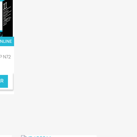
ONLINE
P N72
R