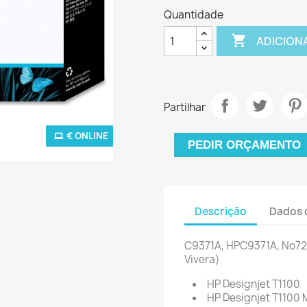
Quantidade

ADICION
Partilhar
€ ONLINE
PEDIR ORÇAMENTO
Descrição
Dados 
C9371A, HPC9371A, No72X
Vivera)
HP Designjet T1100
HP Designjet T1100 