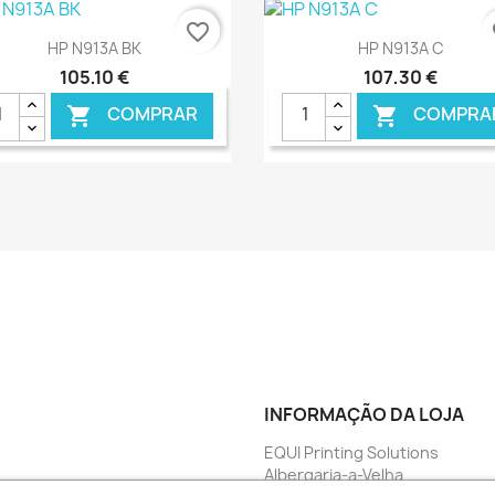
favorite_border
fa
Ver+
Ver+


HP N913A BK
HP N913A C
105,10 €
107,30 €
COMPRAR
COMPRA


€ ONLINE
€ O
INFORMAÇÃO DA LOJA
EQUI Printing Solutions
Albergaria-a-Velha