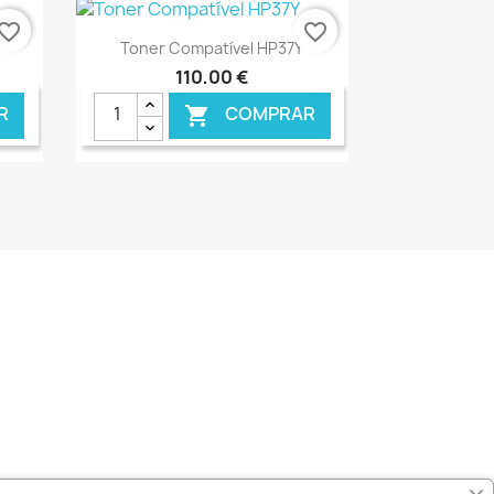
vorite_border
favorite_border
Ver+

Toner Compatível HP37Y
110,00 €
R
COMPRAR

NLINE
€ ONLINE