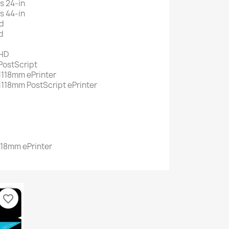
s 24-in
s 44-in
hd
d
 HD
PostScript
1118mm ePrinter
1118mm PostScript ePrinter
118mm ePrinter
favorite_border