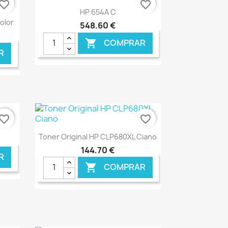
vorite_border
favorite_border
Ver+

HP 654A C
color
548,60 €
COMPRAR

R
NLINE
€ ONLINE
vorite_border
favorite_border
Ver+

Toner Original HP CLP680XL Ciano
144,70 €
R
COMPRAR

NLINE
€ ONLINE