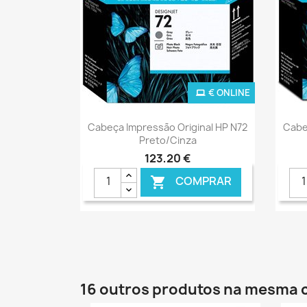
€ ONLINE
Ver+

Cabeça Impressão Original HP N72
Cabe
Preto/Cinza
123,20 €
COMPRAR

16 outros produtos na mesma 