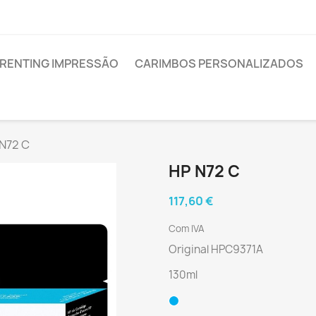
RENTING IMPRESSÃO
CARIMBOS PERSONALIZADOS
N72 C
HP N72 C
117,60 €
Com IVA
Original HPC9371A
130ml