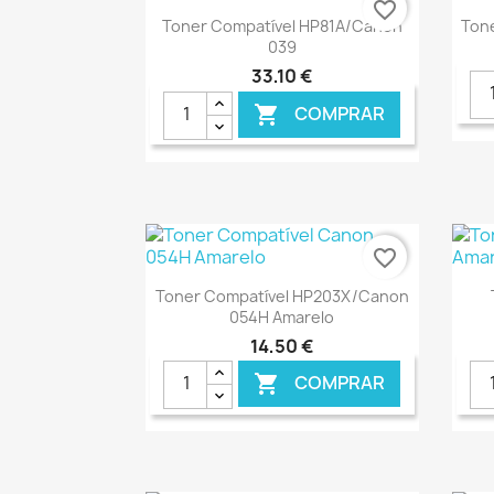
favorite_border
Ver+

Toner Compatível HP81A/Canon
Ton
039
33,10 €
COMPRAR

€ ONLINE
favorite_border
Ver+

Toner Compatível HP203X/Canon
054H Amarelo
14,50 €
COMPRAR

€ ONLINE