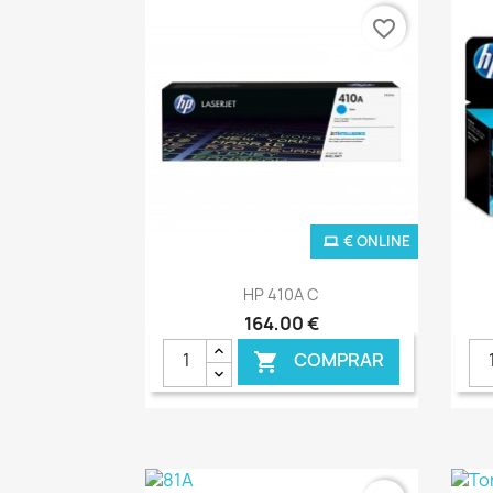
favorite_border
€ ONLINE
Ver+

HP 410A C
164,00 €
COMPRAR
