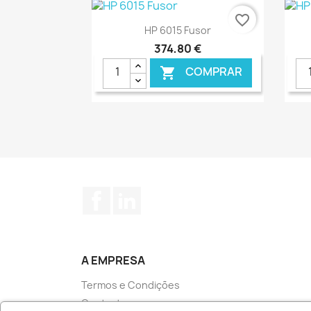
favorite_border
Ver+

HP 6015 Fusor
374,80 €
COMPRAR

€ ONLINE
Facebook
LinkedIn
A EMPRESA
Termos e Condições
Contacte-nos