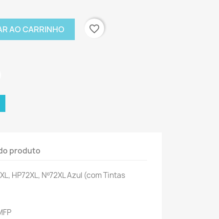
favorite_border
AR AO CARRINHO
do produto
L, HP72XL, Nº72XL Azul (com Tintas
MFP