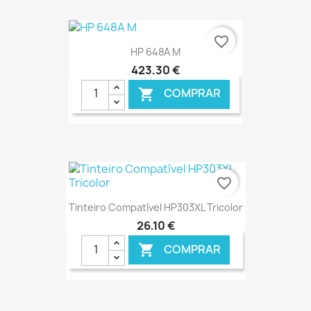
€ ONLINE
favorite_border
HP 648A M
423,30 €
COMPRAR

€ ONLINE
favorite_border
Tinteiro Compatível HP303XL Tricolor
26,10 €
COMPRAR
