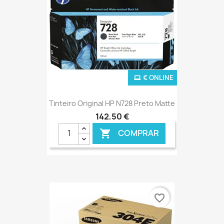
€ ONLINE
Tinteiro Original HP N728 Preto Matte
142,50 €
COMPRAR

favorite_border