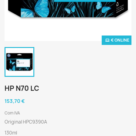
€ ONLINE
HP N70 LC
153,70 €
Com IVA
Original HPC9390A
130ml