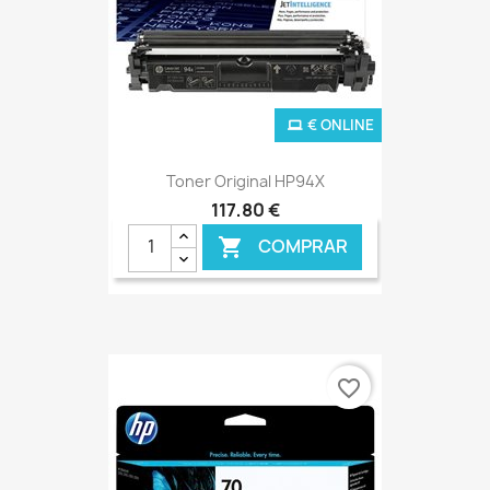
€ ONLINE
Toner Original HP94X
117,80 €
COMPRAR

favorite_border