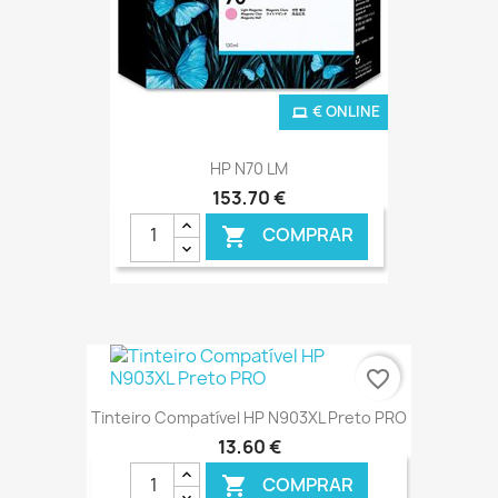
€ ONLINE
HP N70 LM
153,70 €
COMPRAR

favorite_border
Tinteiro Compatível HP N903XL Preto PRO
13,60 €
COMPRAR
