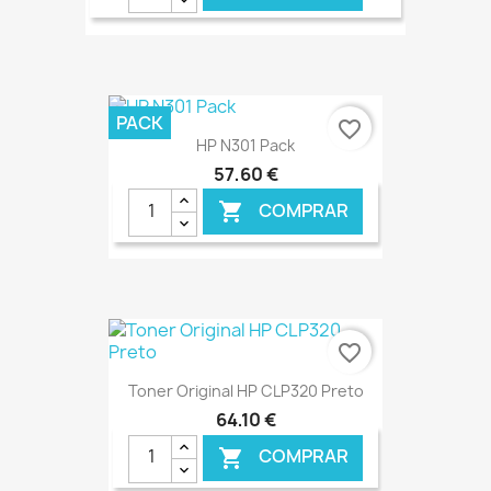
€ ONLINE
PACK
favorite_border
HP N301 Pack
57,60 €
COMPRAR

€ ONLINE
favorite_border
Toner Original HP CLP320 Preto
64,10 €
COMPRAR
