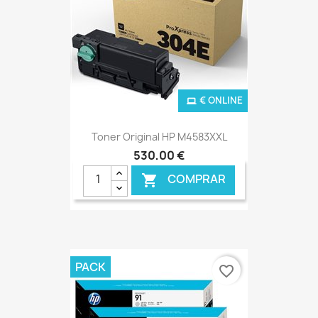
€ ONLINE
Toner Original HP M4583XXL
530,00 €
COMPRAR

PACK
favorite_border