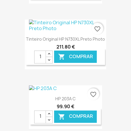
€ ONLINE
favorite_border
Tinteiro Original HP N730XL Preto Photo
211,80 €
COMPRAR

€ ONLINE
favorite_border
HP 203A C
99,90 €
COMPRAR
