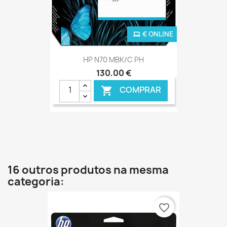
€ ONLINE
HP N70 MBK/C PH
130,00 €
COMPRAR

16 outros produtos na mesma
categoria:
favorite_border