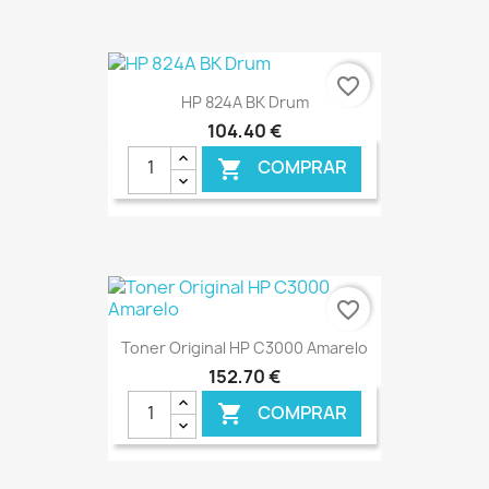
€ ONLINE
favorite_border
HP 824A BK Drum
104,40 €
COMPRAR

€ ONLINE
favorite_border
Toner Original HP C3000 Amarelo
152,70 €
COMPRAR
