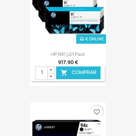
€ ONLINE
HP N91 LGY Pack
917,90 €
COMPRAR

favorite_border