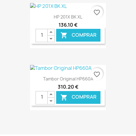
€ ONLINE
favorite_border
HP 201X BK XL
136,10 €
COMPRAR

€ ONLINE
favorite_border
Tambor Original HP660A
310,20 €
COMPRAR

€ ONLINE