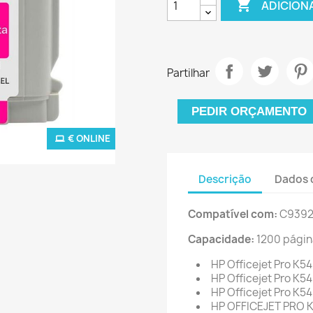

ADICION
Partilhar
PEDIR ORÇAMENTO
€ ONLINE
Descrição
Dados 
Compatível com:
C9392
Capacidade:
1200 págin
HP Officejet Pro K5
HP Officejet Pro K5
HP Officejet Pro K5
HP OFFICEJET PRO 