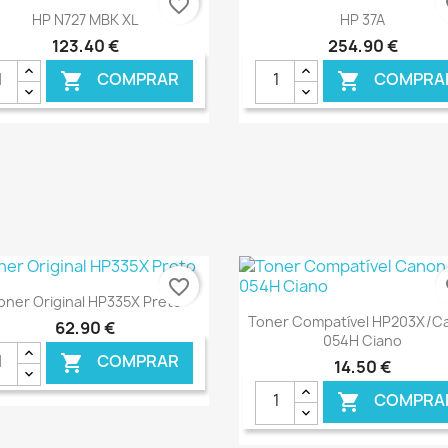
favorite_border
fa
Ver+
Ver+


HP N727 MBK XL
HP 37A
123,40 €
254,90 €
COMPRAR
COMPRA


€ ONLINE
€ O
favorite_border
fa
Ver+

oner Original HP335X Preto
Ver+

Toner Compatível HP203X/C
62,90 €
054H Ciano
COMPRAR

14,50 €
COMPRA
