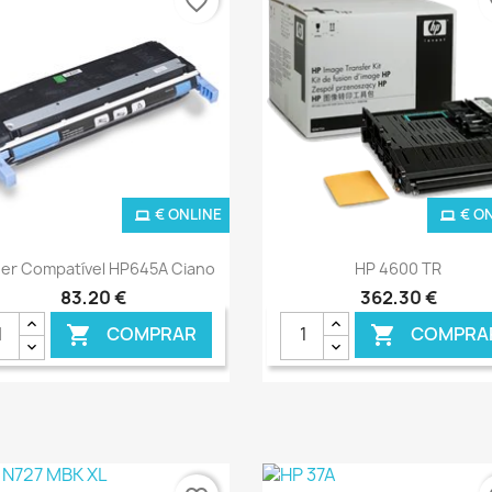
favorite_border
fa
€ ONLINE
€ O
Ver+
Ver+


er Compatível HP645A Ciano
HP 4600 TR
83,20 €
362,30 €
COMPRAR
COMPRA

