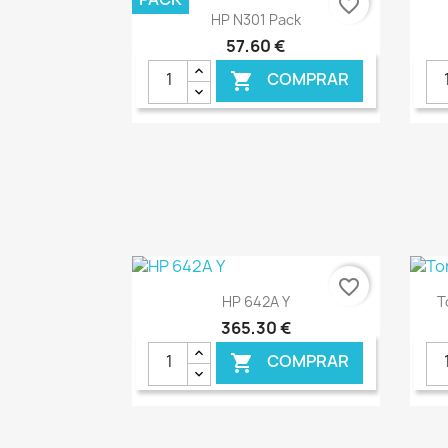
favorite_border
Ver+

HP N301 Pack
57,60 €
COMPRAR

€ ONLINE
favorite_border
Ver+

HP 642A Y
T
365,30 €
COMPRAR
