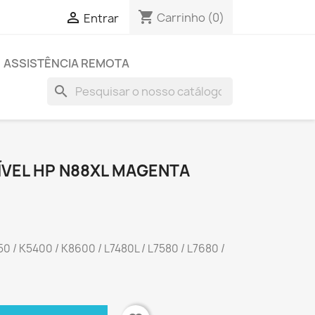
shopping_cart

Carrinho
(0)
Entrar
ASSISTÊNCIA REMOTA
search
ÍVEL HP N88XL MAGENTA
50 / K5400 / K8600 / L7480L / L7580 / L7680 /