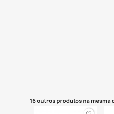
16 outros produtos na mesma 
favorite_border