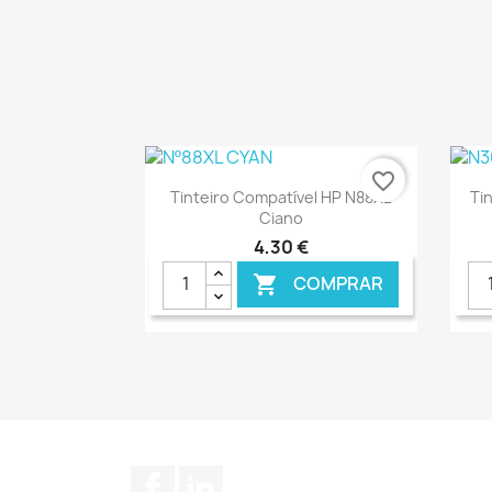
favorite_border
Ver+

Tinteiro Compatível HP N88XL
Ti
Ciano
4,30 €
COMPRAR

€ ONLINE
Facebook
LinkedIn