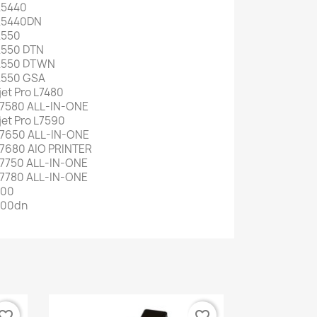
K5440
K5440DN
K550
K550 DTN
 K550 DTWN
K550 GSA
jet Pro L7480
L7580 ALL-IN-ONE
jet Pro L7590
L7650 ALL-IN-ONE
L7680 AIO PRINTER
L7750 ALL-IN-ONE
L7780 ALL-IN-ONE
600
8600dn
vorite_border
favorite_border