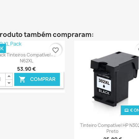
€ ONLINE
€ O
 produto também compraram:
CK
favorite_border
fa
Ver+

ck Tinteiros Compatível HP
N62XL
53,90 €
COMPRAR

€ ONLINE
€ O
Ver+

Tinteiro Compatível HP N30
Preto