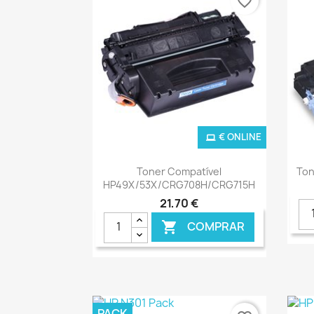
favorite_border
€ ONLINE
Ver+

Toner Compatível
Ton
HP49X/53X/CRG708H/CRG715H
21,70 €
COMPRAR

PACK