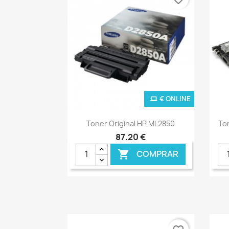
€ ONLINE
Ver+

Toner Original HP ML2850
To
87,20 €
COMPRAR
