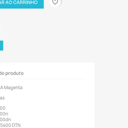
favorite_border
AR AO CARRINHO
do produto
A Magenta
as
400
400n
400dn
K5400 DTN