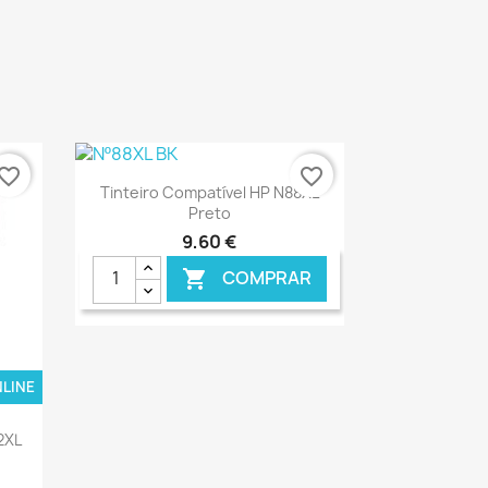
NLINE
€ ONLINE
vorite_border
favorite_border
Ver+

Tinteiro Compatível HP N88XL
Preto
9,60 €
COMPRAR

NLINE
€ ONLINE
2XL