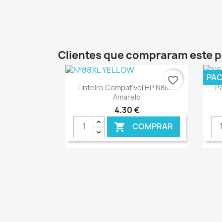
€ ONLINE
Clientes que compraram este
PA
favorite_border
Ver+

Tinteiro Compatível HP N88XL
Pa
Amarelo
4,30 €
COMPRAR

€ ONLINE