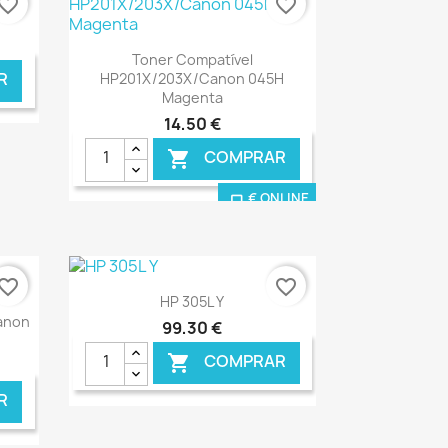
vorite_border
favorite_border
Ver+

Toner Compatível
R
HP201X/203X/Canon 045H
Magenta
14,50 €
COMPRAR

NLINE
€ ONLINE
vorite_border
favorite_border
Ver+

HP 305L Y
anon
99,30 €
COMPRAR

R