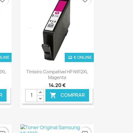
NLINE
€ ONLINE
Ver+

2XL
Tinteiro Compatível HP N912XL
Magenta
14,20 €
R
COMPRAR
