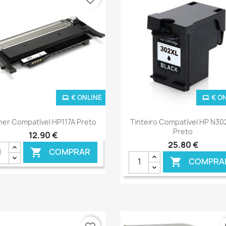
€ ONLINE
€ O
Ver+
Ver+


ner Compatível HP117A Preto
Tinteiro Compatível HP N30
Preto
12,90 €
25,80 €
COMPRAR

COMPRA
