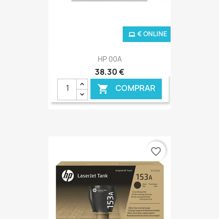
€ ONLINE
HP 00A
38,30 €
COMPRAR

favorite_border