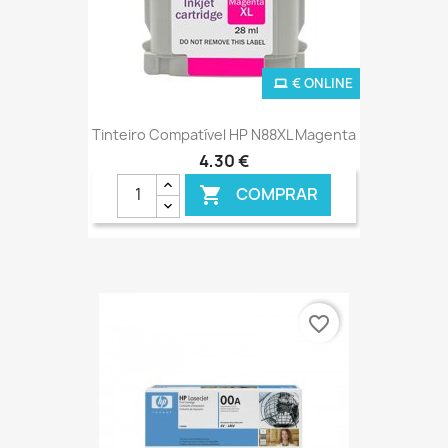
€ ONLINE
Tinteiro Compatível HP N88XL Magenta
4,30 €
COMPRAR

favorite_border