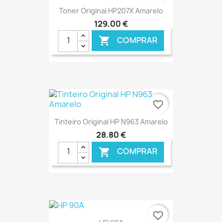
Toner Original HP207X Amarelo
129,00 €
COMPRAR

€ ONLINE
favorite_border
Tinteiro Original HP N963 Amarelo
28,80 €
COMPRAR

€ ONLINE
favorite_border