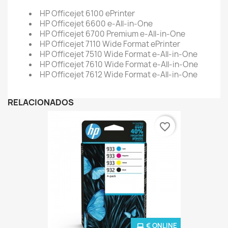
HP Officejet 6100 ePrinter
HP Officejet 6600 e-All-in-One
HP Officejet 6700 Premium e-All-in-One
HP Officejet 7110 Wide Format ePrinter
HP Officejet 7510 Wide Format e-All-in-One
HP Officejet 7610 Wide Format e-All-in-One
HP Officejet 7612 Wide Format e-All-in-One
RELACIONADOS
favorite_border
€ ONLINE