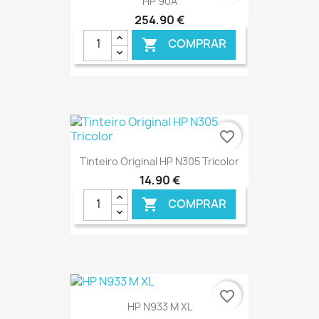
HP 90A
254,90 €
COMPRAR

€ ONLINE
favorite_border
Tinteiro Original HP N305 Tricolor
14,90 €
COMPRAR

€ ONLINE
favorite_border
HP N933 M XL