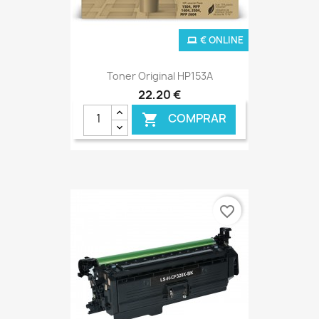
€ ONLINE
Toner Original HP153A
22,20 €
COMPRAR

favorite_border