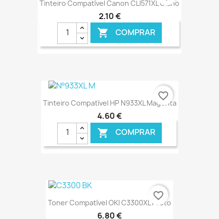
Tinteiro Compatível Canon CLI571XL Ciano
2,10 €
COMPRAR

€ ONLINE
favorite_border
Tinteiro Compatível HP N933XL Magenta
4,60 €
COMPRAR

€ ONLINE
favorite_border
Toner Compatível OKI C3300XL Preto
6,80 €