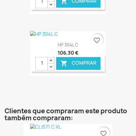
COMPRAR

€ ONLINE
favorite_border
HP 304L C
106,30 €
COMPRAR

€ ONLINE
Clientes que compraram este produto
também compraram:
favorite_border