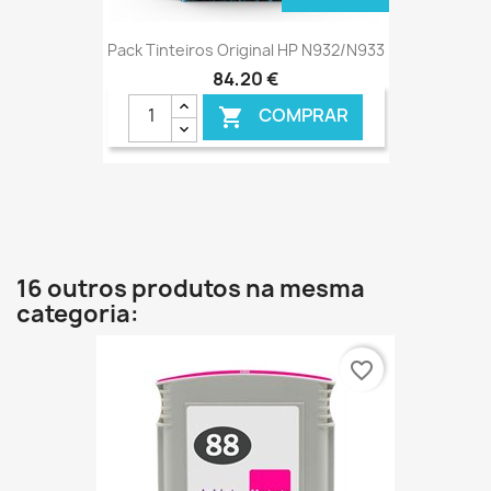
Pack Tinteiros Original HP N932/N933
84,20 €
COMPRAR

16 outros produtos na mesma
categoria:
favorite_border