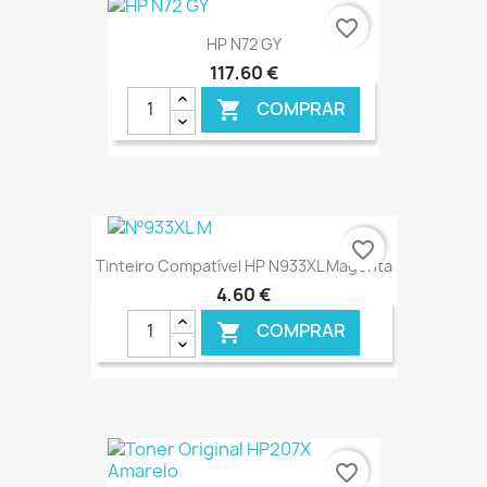
€ ONLINE
favorite_border
HP N72 GY
117,60 €
COMPRAR

€ ONLINE
favorite_border
Tinteiro Compatível HP N933XL Magenta
4,60 €
COMPRAR

€ ONLINE
favorite_border