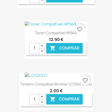
€ ONLINE
favorite_border
Toner Compatível HP94X
12,90 €
COMPRAR

€ ONLINE
favorite_border
Tinteiro Compatível Brother LC1240 Ciano
2,00 €
COMPRAR
