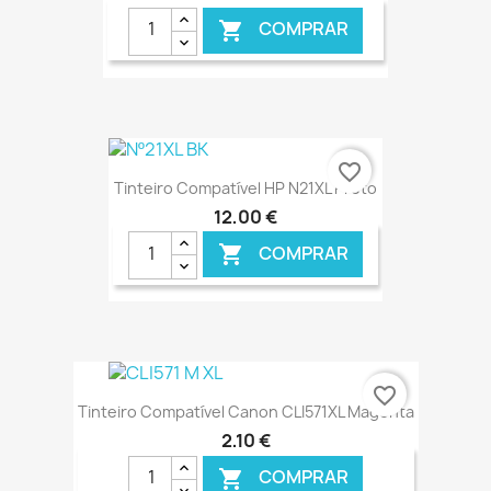
COMPRAR

€ ONLINE
favorite_border
Tinteiro Compatível HP N21XL Preto
12,00 €
COMPRAR

€ ONLINE
favorite_border
Tinteiro Compatível Canon CLI571XL Magenta
2,10 €
COMPRAR
