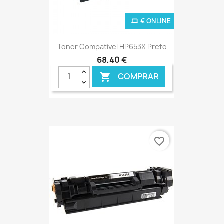
€ ONLINE
Toner Compatível HP653X Preto
68,40 €
COMPRAR

favorite_border