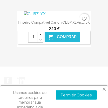
€ ONLINE
favorite_border
Tinteiro Compatível Canon CLI571XL Amarelo
2,10 €
COMPRAR

€ ONLINE
Facebook
LinkedIn
Usamos cookies de
Permitir Cookies
terceiros para
melhorar sua
experiência de