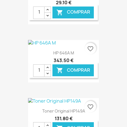
29,10 €
COMPRAR

€ ONLINE
favorite_border
HP 646A M
343,50 €
COMPRAR

€ ONLINE
favorite_border
Toner Original HP149A
131,80 €