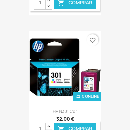
COMPRAR

favorite_border
€ ONLINE
HP N301 Cor
32,00 €
COMPRAR
