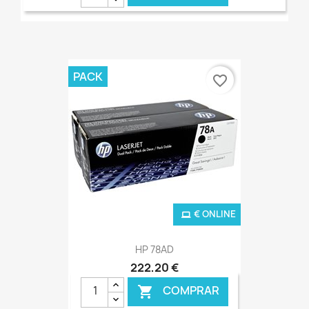
PACK
favorite_border
€ ONLINE
HP 78AD
222,20 €
COMPRAR
