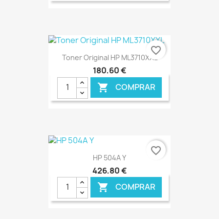
favorite_border
Toner Original HP ML3710XXL
180,60 €
COMPRAR

€ ONLINE
favorite_border
HP 504A Y
426,80 €
COMPRAR
