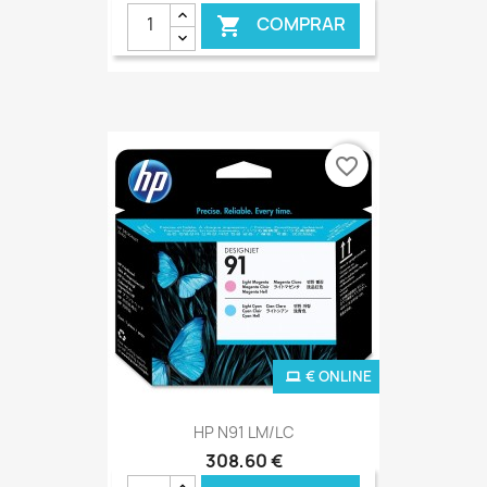
COMPRAR

favorite_border
€ ONLINE
HP N91 LM/LC
308,60 €