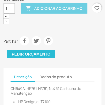

favorite_border
ADICIONAR AO CARRINHO
Partilhar
PEDIR ORÇAMENTO
Descrição
Dados do produto
CH649A, HP761, Nº761, No761 Cartucho de
Manutenção
HP Designjet T7100