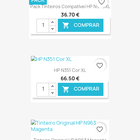
favorite_border
Pack Tinteiros Compatível HP N940XL
36,70 €
COMPRAR

€ ONLINE
favorite_border
HP N351 Cor XL
66,50 €
COMPRAR

€ ONLINE
favorite_border