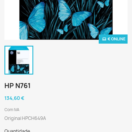
€ ONLINE
HP N761
134,60 €
Com IVA
Original HPCH649A
Quantidade