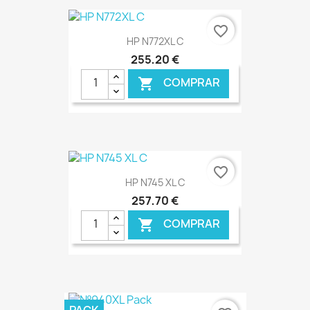
€ ONLINE
favorite_border
HP N772XL C
255,20 €
COMPRAR

€ ONLINE
favorite_border
HP N745 XL C
257,70 €
COMPRAR

€ ONLINE
PACK