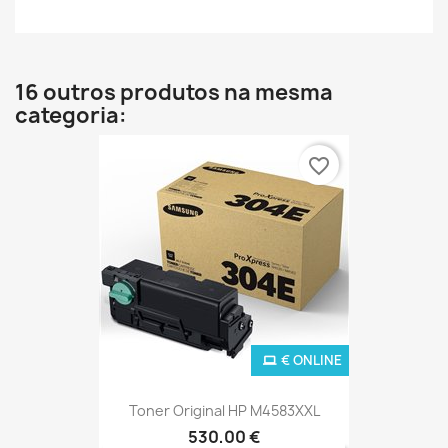
16 outros produtos na mesma
categoria:
favorite_border
€ ONLINE
Toner Original HP M4583XXL
530,00 €