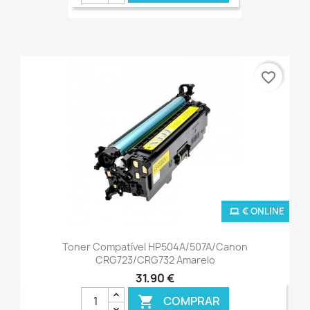
favorite_border
€ ONLINE
Toner Compatível HP504A/507A/Canon
CRG723/CRG732 Amarelo
31,90 €
COMPRAR
