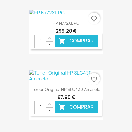
€ ONLINE
favorite_border
HP N772XL PC
255,20 €
COMPRAR

€ ONLINE
favorite_border
Toner Original HP SLC430 Amarelo
67,90 €
COMPRAR
