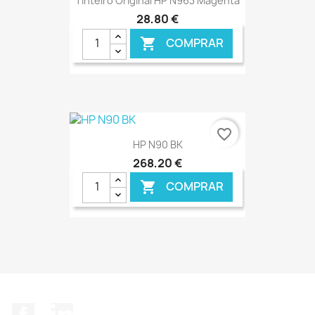
Tinteiro Original HP N963 Magenta
28,80 €
COMPRAR

€ ONLINE
favorite_border
HP N90 BK
268,20 €
COMPRAR

€ ONLINE
Facebook
LinkedIn