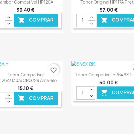
Ver+
Ver+


ambor Compatível HP120A
Toner Original HP117A Pre
39,40 €
57,00 €
COMPRAR
COMPRA


favorite_border
fa
Ver+
Ver+


Toner Compatível
Toner Compatível HP646X P
126A/130A/CRG729 Amarelo
50,00 €
15,10 €
COMPRA

COMPRAR

€ ONLINE
€ O