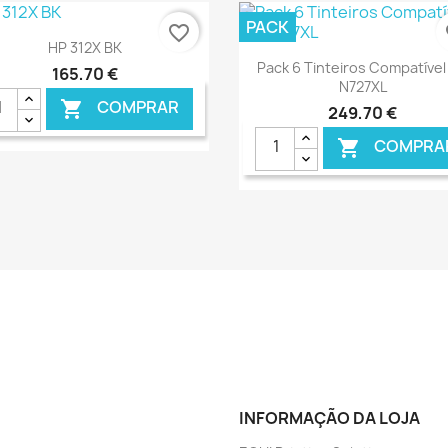
PACK
favorite_border
fa
Ver+

HP 312X BK
Ver+

Pack 6 Tinteiros Compatível
165,70 €
N727XL
COMPRAR

249,70 €
COMPRA

€ ONLINE
€ O
INFORMAÇÃO DA LOJA