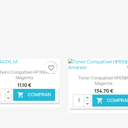
favorite_border
fa
Ver+

nteiro Compatível HP N940XL
Ver+

Magenta
Toner Compatível HP658
Magenta
11,10 €
134,70 €
COMPRAR

COMPRA

€ ONLINE
€ O