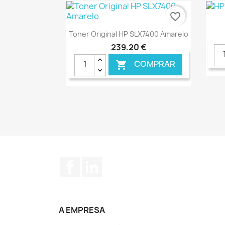
favorite_border
Ver+

Toner Original HP SLX7400 Amarelo
239,20 €
COMPRAR

€ ONLINE
Facebook
LinkedIn
A EMPRESA