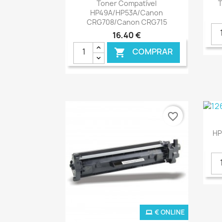
Ver+

Toner Compatível
T
HP49A/HP53A/Canon
CRG708/Canon CRG715
16,40 €
COMPRAR

favorite_border
HP
€ ONLINE