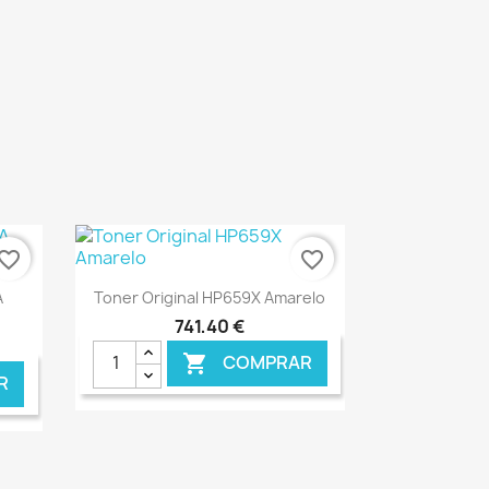
vorite_border
favorite_border
Ver+

A
Toner Original HP659X Amarelo
741,40 €
COMPRAR

R
NLINE
€ ONLINE