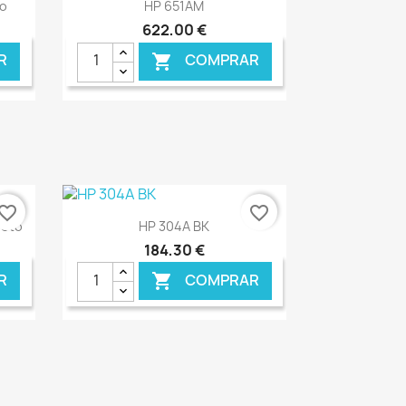
Ver+

to
HP 651AM
622,00 €
R
COMPRAR

vorite_border
favorite_border
Ver+

reto
HP 304A BK
184,30 €
R
COMPRAR

NLINE
€ ONLINE