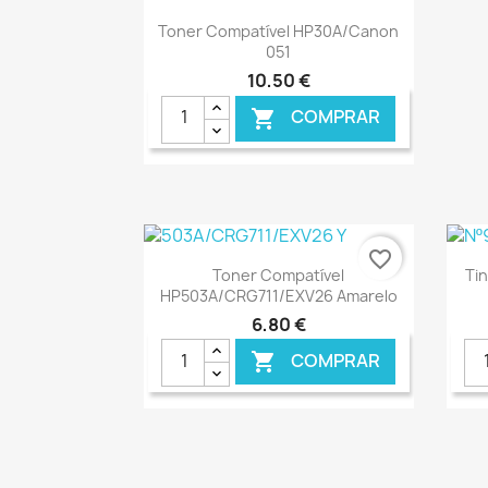
Ver+

Toner Compatível HP30A/Canon
051
10,50 €
COMPRAR

favorite_border
Ver+

Toner Compatível
Ti
HP503A/CRG711/EXV26 Amarelo
6,80 €
COMPRAR

€ ONLINE