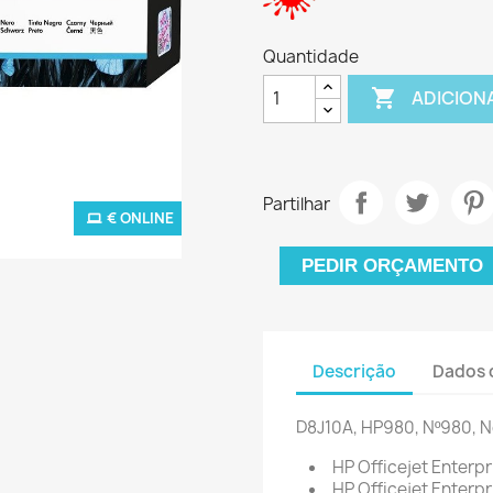
Quantidade

ADICION
Partilhar
€ ONLINE
PEDIR ORÇAMENTO
Descrição
Dados 
D8J10A, HP980, Nº980, 
HP Officejet Enterpr
HP Officejet Enterp