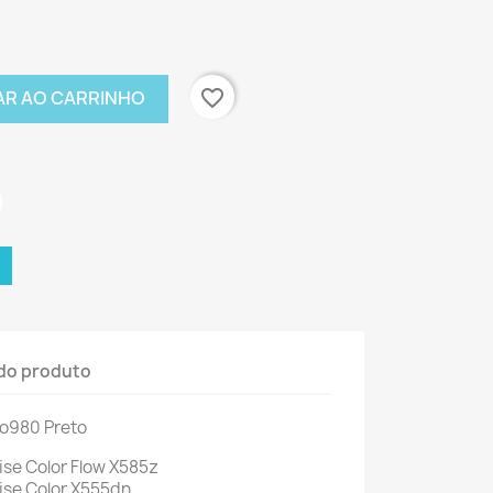
favorite_border
AR AO CARRINHO
do produto
No980 Preto
ise Color Flow X585z
rise Color X555dn