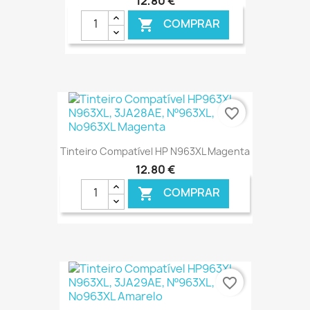
12,80 €
COMPRAR

€ ONLINE
favorite_border
Tinteiro Compatível HP N963XL Magenta
12,80 €
COMPRAR

€ ONLINE
favorite_border