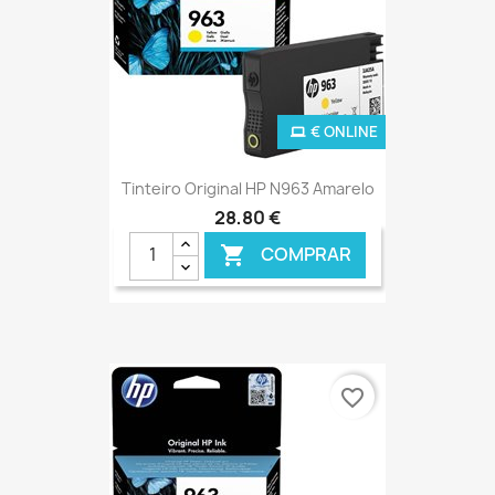
€ ONLINE
Tinteiro Original HP N963 Amarelo
28,80 €
COMPRAR

favorite_border