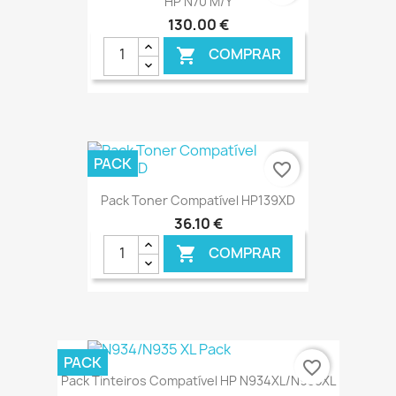
HP N70 M/Y
130,00 €
COMPRAR

€ ONLINE
PACK
favorite_border
Pack Toner Compatível HP139XD
36,10 €
COMPRAR

€ ONLINE
PACK
favorite_border
Pack Tinteiros Compatível HP N934XL/N935XL