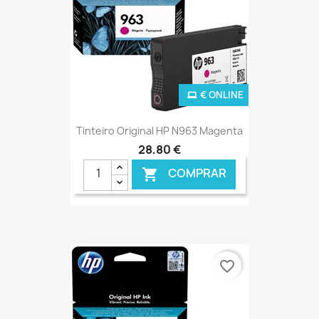
€ ONLINE
Tinteiro Original HP N963 Magenta
28,80 €
COMPRAR

favorite_border