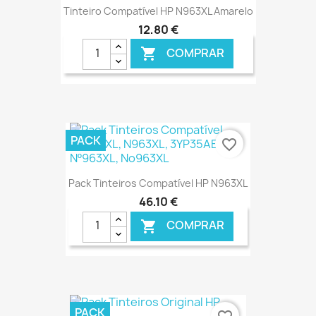
Tinteiro Compatível HP N963XL Amarelo
12,80 €
COMPRAR

€ ONLINE
PACK
favorite_border
Pack Tinteiros Compatível HP N963XL
46,10 €
COMPRAR

€ ONLINE
PACK