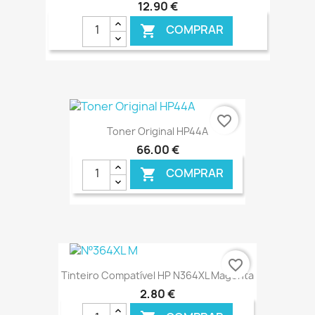
12,90 €
COMPRAR

€ ONLINE
favorite_border
Toner Original HP44A
66,00 €
COMPRAR

€ ONLINE
favorite_border
Tinteiro Compatível HP N364XL Magenta
2,80 €