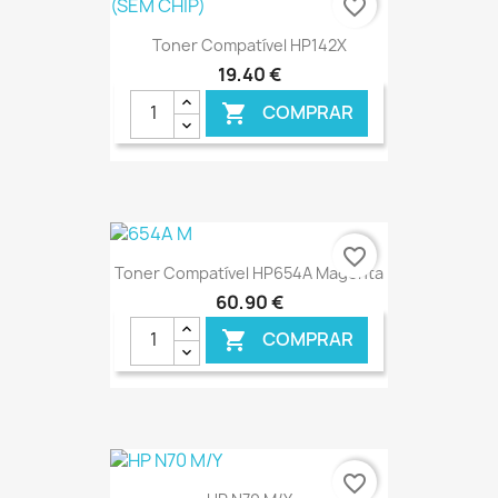
favorite_border
Toner Compatível HP142X
19,40 €
COMPRAR

€ ONLINE
favorite_border
Toner Compatível HP654A Magenta
60,90 €
COMPRAR

€ ONLINE
favorite_border