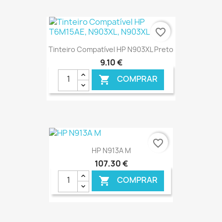
€ ONLINE
favorite_border
Tinteiro Compatível HP N903XL Preto
9,10 €
COMPRAR

€ ONLINE
favorite_border
HP N913A M
107,30 €
COMPRAR
