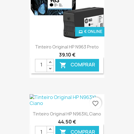
€ ONLINE
Tinteiro Original HP N963 Preto
39,10 €
COMPRAR

favorite_border
Tinteiro Original HP N963XL Ciano
44,50 €
COMPRAR
