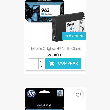
€ ONLINE
Tinteiro Original HP N963 Ciano
28,80 €
COMPRAR

favorite_border