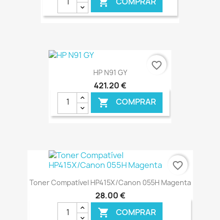
COMPRAR

€ ONLINE
favorite_border
HP N91 GY
421,20 €
COMPRAR

€ ONLINE
favorite_border
Toner Compatível HP415X/Canon 055H Magenta
28,00 €
COMPRAR
