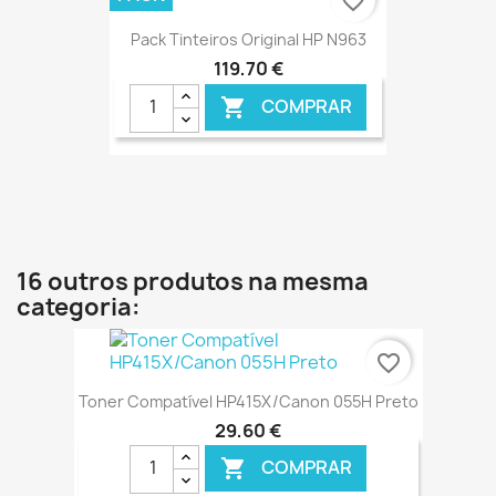
favorite_border
Pack Tinteiros Original HP N963
119,70 €
COMPRAR

€ ONLINE
16 outros produtos na mesma
categoria:
favorite_border
Toner Compatível HP415X/Canon 055H Preto
29,60 €
COMPRAR
