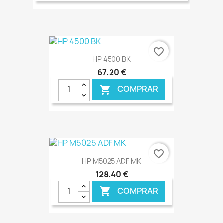
€ ONLINE
favorite_border
HP 4500 BK
67,20 €
COMPRAR

€ ONLINE
favorite_border
HP M5025 ADF MK
128,40 €
COMPRAR
