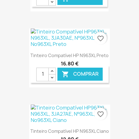
€ ONLINE
favorite_border
Tinteiro Compatível HP N963XL Preto
16,80 €
COMPRAR

€ ONLINE
favorite_border
Tinteiro Compatível HP N963XL Ciano