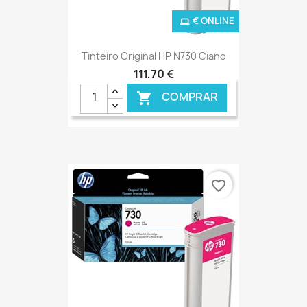
€ ONLINE
Tinteiro Original HP N730 Ciano
111,70 €
COMPRAR

favorite_border