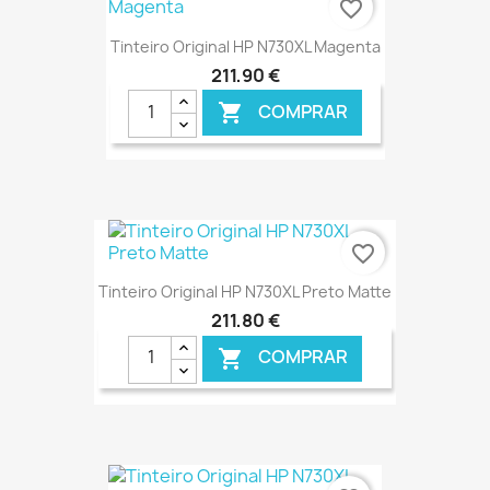
favorite_border
Tinteiro Original HP N730XL Magenta
211,90 €
COMPRAR

€ ONLINE
favorite_border
Tinteiro Original HP N730XL Preto Matte
211,80 €
COMPRAR

€ ONLINE