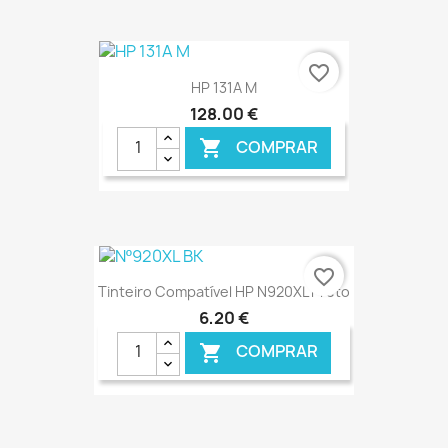
€ ONLINE
favorite_border
HP 131A M
128,00 €
COMPRAR

€ ONLINE
favorite_border
Tinteiro Compatível HP N920XL Preto
6,20 €
COMPRAR
