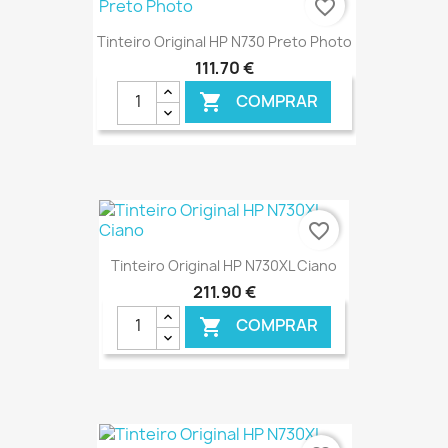
favorite_border
Tinteiro Original HP N730 Preto Photo
111,70 €
COMPRAR

€ ONLINE
favorite_border
Tinteiro Original HP N730XL Ciano
211,90 €
COMPRAR

€ ONLINE