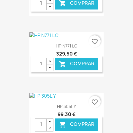
COMPRAR

€ ONLINE
favorite_border
HP N771 LC
329,50 €
COMPRAR

€ ONLINE
favorite_border
HP 305L Y
99,30 €
COMPRAR
