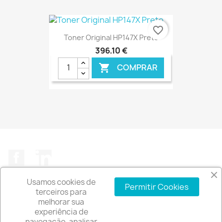
€ ONLINE
favorite_border
Toner Original HP147X Preto
396,10 €
COMPRAR

€ ONLINE
Facebook
LinkedIn
Usamos cookies de
Permitir Cookies
terceiros para
melhorar sua
experiência de
A EMPRESA

navegação, analisar