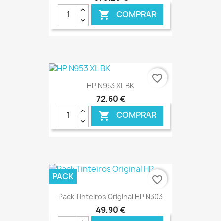
COMPRAR

€ ONLINE
favorite_border
HP N953 XL BK
72,60 €
COMPRAR

€ ONLINE
PACK
favorite_border
Pack Tinteiros Original HP N303
49,90 €