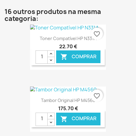
16 outros produtos na mesma
categoria:
favorite_border
Toner Compatível HP N331A
22,70 €
COMPRAR

€ ONLINE
favorite_border
Tambor Original HP M4560
175,70 €
COMPRAR
