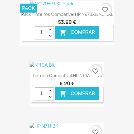
€ ONLINE
PACK
favorite_border
Pack Tinteiros Compatível HP N970XL/N971XL
53,90 €
COMPRAR

€ ONLINE
favorite_border
Tinteiro Compatível HP N10A Preto
6,20 €
COMPRAR

€ ONLINE
favorite_border