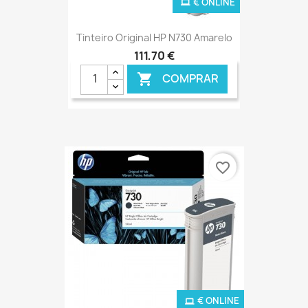
€ ONLINE
Tinteiro Original HP N730 Amarelo
111,70 €
COMPRAR

favorite_border
€ ONLINE