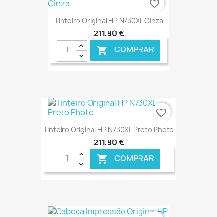
favorite_border
Tinteiro Original HP N730XL Cinza
211,80 €
COMPRAR

€ ONLINE
favorite_border
Tinteiro Original HP N730XL Preto Photo
211,80 €
COMPRAR

€ ONLINE