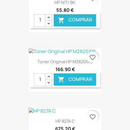
HP N711 BK
55,80 €
COMPRAR

€ ONLINE
favorite_border
Toner Original HP M3825XXL
166,90 €
COMPRAR

€ ONLINE
favorite_border
HP 827A C
675,20 €