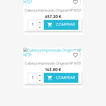
favorite_border
Cabeça Impressão Original HP N727
457,20 €
COMPRAR

€ ONLINE
favorite_border
Cabeça Impressão Original HP N731
143,80 €
COMPRAR

€ ONLINE