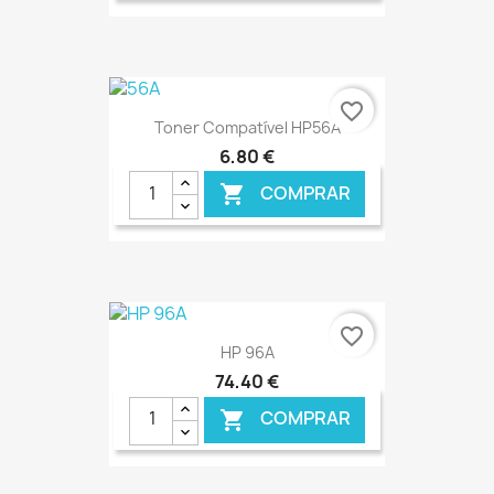
€ ONLINE
favorite_border
Toner Compatível HP56A
6,80 €
COMPRAR

€ ONLINE
favorite_border
HP 96A
74,40 €
COMPRAR
