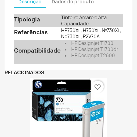
Descrição
Dados do produto
Tinteiro Amarelo Alta
Tipologia
Capacidade
HP730XL, H730XL, Nº730XL,
Referências
No730XL, P2V70A
HP Designjet T1700
HP Designjet T1700dr
Compatibilidade
HP Designjet T2600
RELACIONADOS
favorite_border