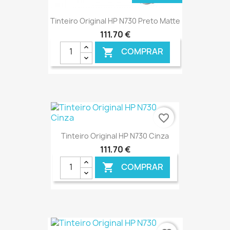
Tinteiro Original HP N730 Preto Matte
111,70 €
COMPRAR

favorite_border
Tinteiro Original HP N730 Cinza
111,70 €
COMPRAR

€ ONLINE