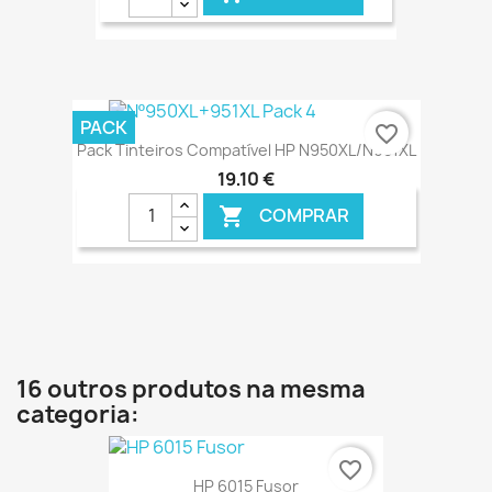
€ ONLINE
PACK
favorite_border
Pack Tinteiros Compatível HP N950XL/N951XL
19,10 €
COMPRAR

€ ONLINE
16 outros produtos na mesma
categoria:
favorite_border
HP 6015 Fusor