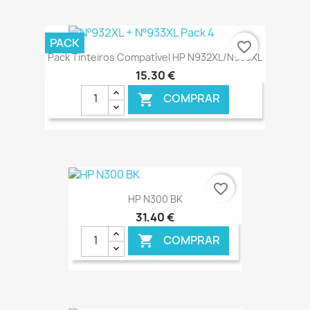
€ ONLINE
PACK
favorite_border
Pack Tinteiros Compatível HP N932XL/N933XL
15,30 €
COMPRAR

€ ONLINE
favorite_border
HP N300 BK
31,40 €
COMPRAR
