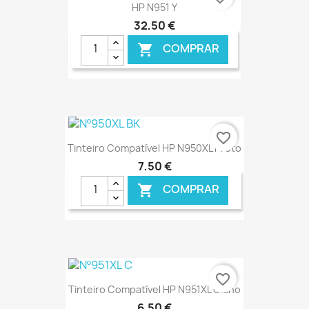
HP N951 Y
32,50 €
COMPRAR

€ ONLINE
favorite_border
Tinteiro Compatível HP N950XL Preto
7,50 €
COMPRAR

€ ONLINE
favorite_border
Tinteiro Compatível HP N951XL Ciano
6,50 €