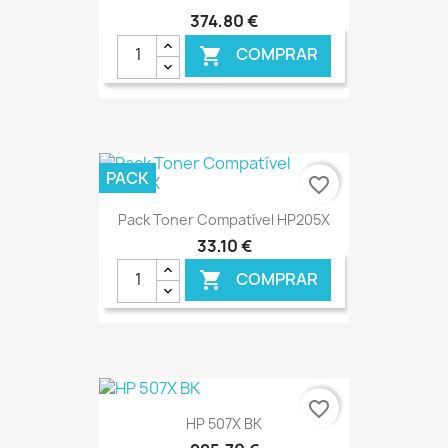
374,80 €
COMPRAR

€ ONLINE
PACK
favorite_border
Pack Toner Compatível HP205X
33,10 €
COMPRAR

€ ONLINE
favorite_border
HP 507X BK