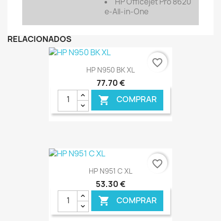
HP
Officejet Pro 8620
e-All-in-One
RELACIONADOS
favorite_border
HP N950 BK XL
77,70 €
COMPRAR

€ ONLINE
favorite_border
HP N951 C XL
53,30 €
COMPRAR
