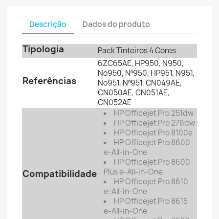
Descrição
Dados do produto
Tipologia
Pack Tinteiros 4 Cores
6ZC65AE, HP950, N950,
No950, Nº950, HP951, N951,
Referências
No951, Nº951, CN049AE,
CN050AE, CN051AE,
CN052AE
HP Officejet Pro 251dw
HP
Officejet Pro 276dw
HP
Officejet Pro 8100e
HP
Officejet Pro 8600
e-All-in-One
HP
Officejet Pro 8600
Plus e-All-in-One
Compatibilidade
HP
Officejet Pro 8610
e-All-in-One
HP
Officejet Pro 8615
e-All-in-One