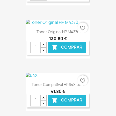
€ ONLINE
favorite_border
Toner Original HP M4370
130,80 €
COMPRAR

€ ONLINE
favorite_border
Toner Compatível HP64X UNIV
41,80 €
COMPRAR
