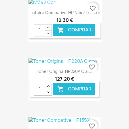
€ ONLINE
favorite_border
Tinteiro Compatível HP N342 Tricolor
12,30 €
COMPRAR

€ ONLINE
favorite_border
Toner Original HP220A Ciano
127,20 €
COMPRAR

€ ONLINE
favorite_border