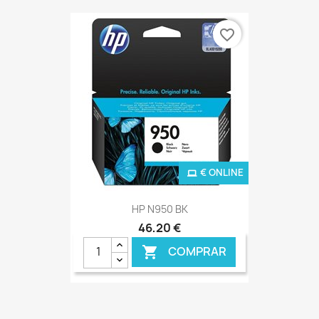
€ ONLINE
favorite_border
€ ONLINE
HP N950 BK
46,20 €
COMPRAR
