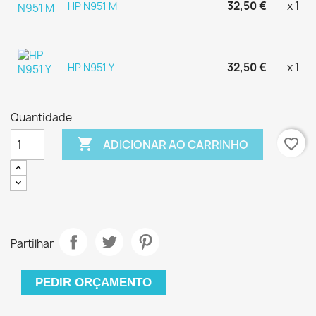
32,50 €
x 1
HP N951 M
32,50 €
x 1
HP N951 Y
Quantidade

favorite_border
ADICIONAR AO CARRINHO
Partilhar
PEDIR ORÇAMENTO