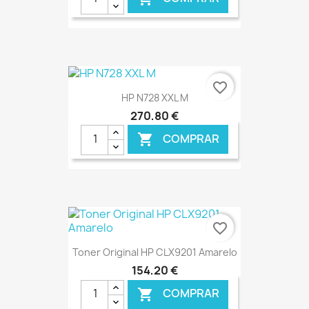
€ ONLINE
favorite_border
HP N728 XXL M
270,80 €
COMPRAR

€ ONLINE
favorite_border
Toner Original HP CLX9201 Amarelo
154,20 €
COMPRAR
