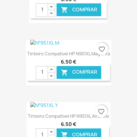
COMPRAR

€ ONLINE
favorite_border
Tinteiro Compatível HP N951XL Magenta
6,50 €
COMPRAR

€ ONLINE
favorite_border
Tinteiro Compatível HP N951XL Amarelo
6,50 €
COMPRAR
