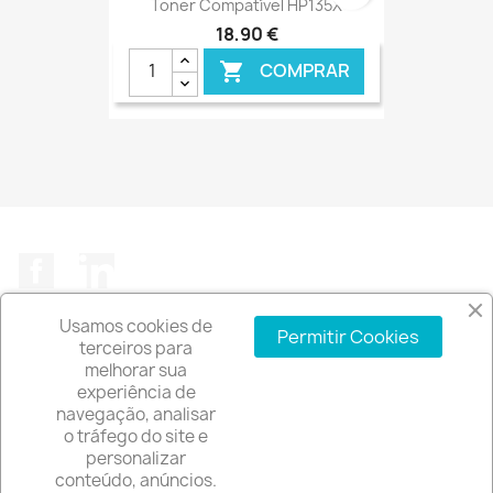
Toner Compatível HP135X
18,90 €
COMPRAR

€ ONLINE
Facebook
LinkedIn
Usamos cookies de
Permitir Cookies
terceiros para
melhorar sua
experiência de
A EMPRESA

navegação, analisar
o tráfego do site e
INFORMAÇÃO DA LOJA
keyboard_arrow_down
personalizar
conteúdo, anúncios.