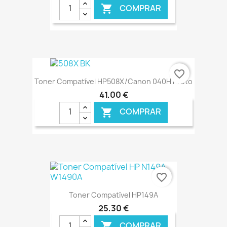
COMPRAR

€ ONLINE
favorite_border
Toner Compatível HP508X/Canon 040H Preto
41,00 €
COMPRAR

€ ONLINE
favorite_border
Toner Compatível HP149A
25,30 €
COMPRAR
