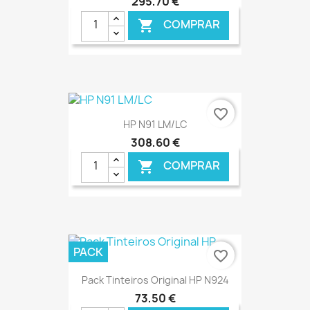
295,70 €
COMPRAR

€ ONLINE
favorite_border
HP N91 LM/LC
308,60 €
COMPRAR

€ ONLINE
PACK
favorite_border
Pack Tinteiros Original HP N924
73,50 €