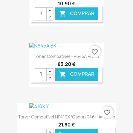
10,90 €
COMPRAR

€ ONLINE
favorite_border
Toner Compatível HP645A Preto
83,20 €
COMPRAR

€ ONLINE
favorite_border
Toner Compatível HP410X/Canon 046H Amarelo
21,80 €