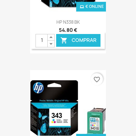
€ ONLINE
HP N338 BK
54,80 €
COMPRAR

favorite_border