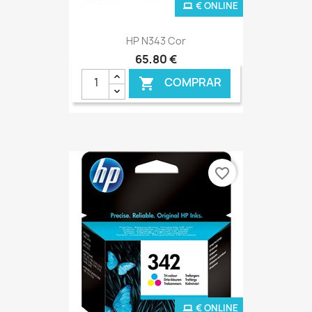
€ ONLINE
HP N343 Cor
65,80 €
COMPRAR

favorite_border
€ ONLINE