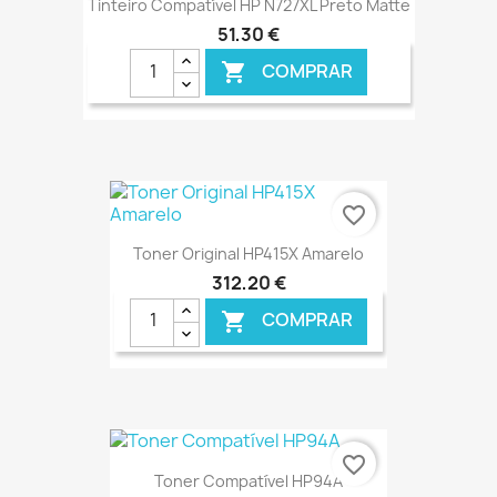
Tinteiro Compatível HP N727XL Preto Matte
51,30 €
COMPRAR

€ ONLINE
favorite_border
Toner Original HP415X Amarelo
312,20 €
COMPRAR

€ ONLINE
favorite_border
Toner Compatível HP94A