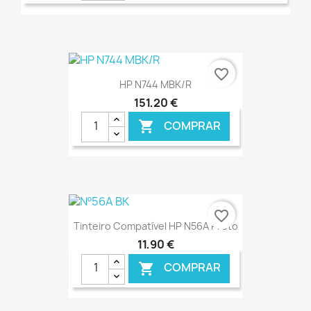
€ ONLINE
favorite_border
HP N744 MBK/R
151,20 €
COMPRAR

€ ONLINE
favorite_border
Tinteiro Compatível HP N56A Preto
11,90 €
COMPRAR
