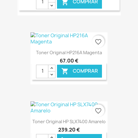
COMPRAR

€ ONLINE
favorite_border
Toner Original HP216A Magenta
67,00 €
COMPRAR

€ ONLINE
favorite_border
Toner Original HP SLX7400 Amarelo
239,20 €