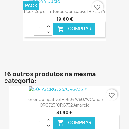
€ ONLINE
PACK
favorite_border
Pack Duplo Tinteiros Compatível HP N344
19,80 €
COMPRAR

€ ONLINE
16 outros produtos na mesma
categoria:
favorite_border
Toner Compatível HP504A/507A/Canon
CRG723/CRG732 Amarelo
31,90 €
COMPRAR
