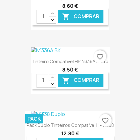
8,60 €
COMPRAR

€ ONLINE
favorite_border
Tinteiro Compatível HP N336A Preto
8,50 €
COMPRAR

€ ONLINE
PACK
favorite_border
Pack Duplo Tinteiros Compatível HP N338
12,80 €