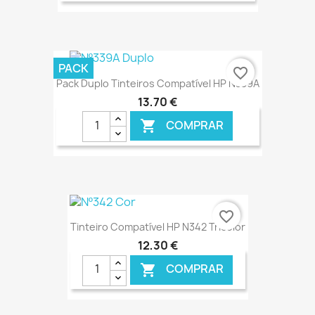
€ ONLINE
PACK
favorite_border
Pack Duplo Tinteiros Compatível HP N339A
13,70 €
COMPRAR

€ ONLINE
favorite_border
Tinteiro Compatível HP N342 Tricolor
12,30 €
COMPRAR
