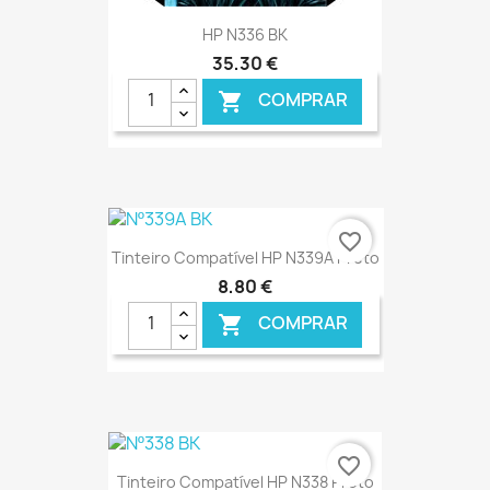
HP N336 BK
35,30 €
COMPRAR

favorite_border
Tinteiro Compatível HP N339A Preto
8,80 €
COMPRAR

€ ONLINE
favorite_border
Tinteiro Compatível HP N338 Preto