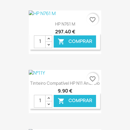
€ ONLINE
favorite_border
HP N761 M
297,40 €
COMPRAR

€ ONLINE
favorite_border
Tinteiro Compatível HP N11 Amarelo
9,90 €
COMPRAR
