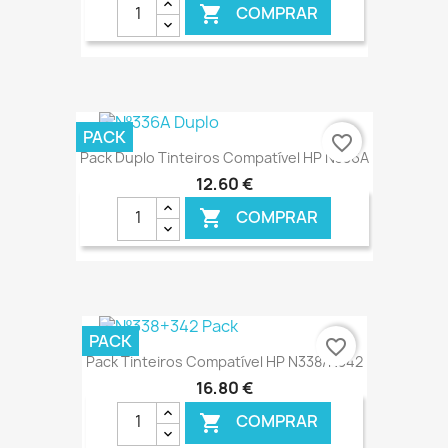
COMPRAR

€ ONLINE
PACK
favorite_border
Pack Duplo Tinteiros Compatível HP N336A
12,60 €
COMPRAR

€ ONLINE
PACK
favorite_border
Pack Tinteiros Compatível HP N338/N342
16,80 €
COMPRAR
