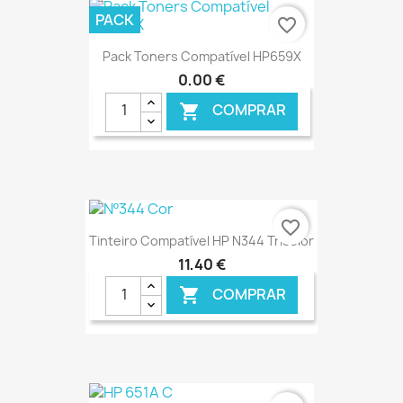
€ ONLINE
PACK
favorite_border
Pack Toners Compatível HP659X
0,00 €
COMPRAR

€ ONLINE
favorite_border
Tinteiro Compatível HP N344 Tricolor
11,40 €
COMPRAR

€ ONLINE