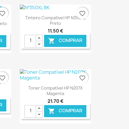
vorite_border
favorite_border
Ver+

Tinteiro Compatível HP N350XL
Preto
reto
11,50 €
COMPRAR

R
NLINE
€ ONLINE
vorite_border
favorite_border
39A
Ver+

Toner Compatível HP N207X
Magenta
21,70 €
R
COMPRAR
