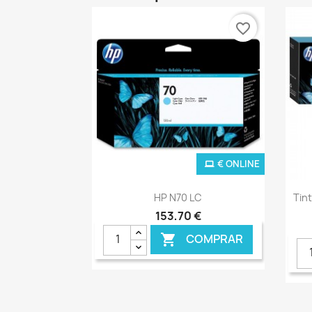
favorite_border
€ ONLINE
Ver+

HP N70 LC
Tin
153,70 €
COMPRAR
