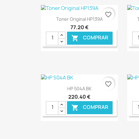
favorite_border
Ver+

Toner Original HP139A
77,20 €
COMPRAR

€ ONLINE
favorite_border
Ver+

HP 504A BK
220,40 €
COMPRAR
