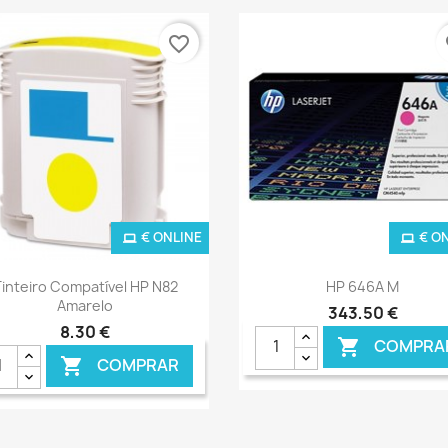
favorite_border
fa
€ ONLINE
€ O
Ver+
Ver+


inteiro Compatível HP N82
HP 646A M
Amarelo
343,50 €
8,30 €
COMPRA

COMPRAR
