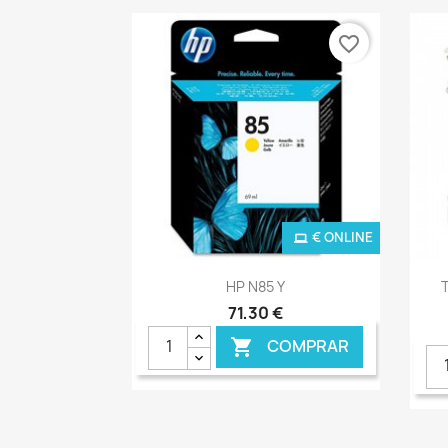
favorite_border
€ ONLINE
Ver+

HP N85 Y
T
71,30 €
COMPRAR
