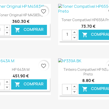
favorite_border
fa
Ver+

Toner Original HP M4583XL
Ver+

Toner Compatível HP655A P
360,30 €
73,70 €
COMPRAR

COMPRA

€ ONLINE
€ O
favorite_border
fa
Ver+
Ver+


HP 643A M
Tinteiro Compatível HP N3
Preto
451,90 €
8,80 €
COMPRAR

COMPRA
