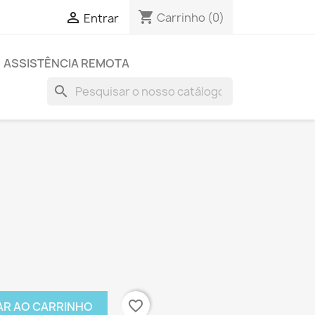
shopping_cart

Carrinho
(0)
Entrar
ASSISTÊNCIA REMOTA
search
favorite_border
AR AO CARRINHO