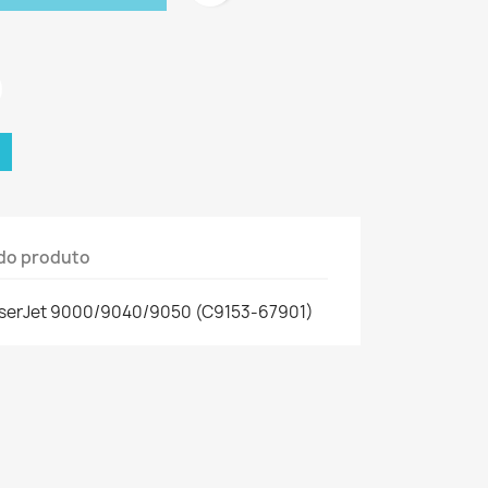
do produto
aserJet 9000/9040/9050 (C9153-67901)