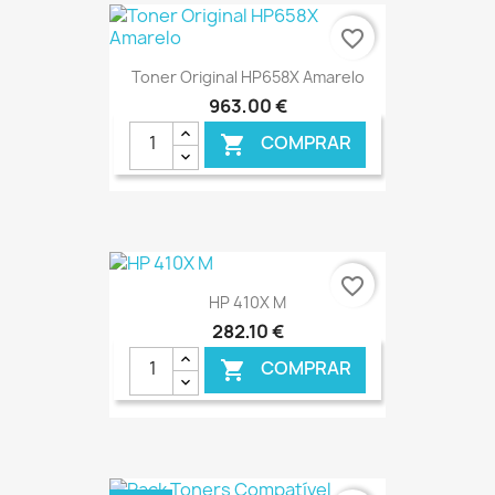
€ ONLINE
favorite_border
Toner Original HP658X Amarelo
963,00 €
COMPRAR

€ ONLINE
favorite_border
HP 410X M
282,10 €
COMPRAR
