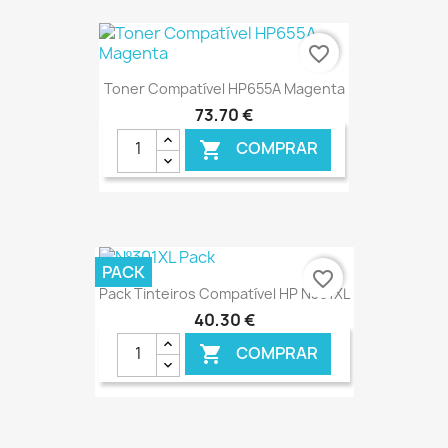
€ ONLINE
favorite_border
Toner Compatível HP655A Magenta
73,70 €
COMPRAR

€ ONLINE
PACK
favorite_border
Pack Tinteiros Compatível HP N301XL
40,30 €
COMPRAR
