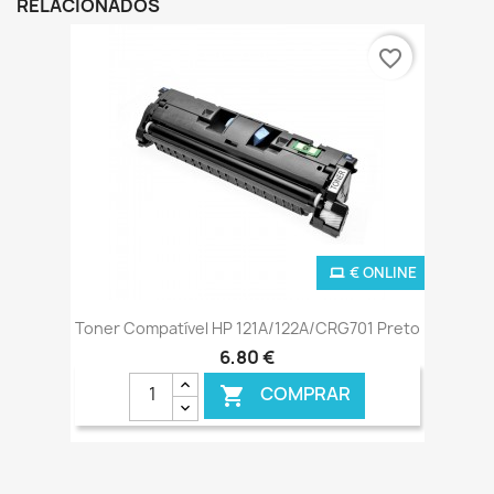
RELACIONADOS
favorite_border
€ ONLINE
Toner Compatível HP 121A/122A/CRG701 Preto
6,80 €
COMPRAR
