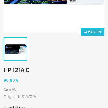
€ ONLINE
HP 121A C
90,90 €
Com IVA
Original HPC9701A
Quantidade