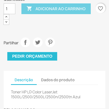

favorite_border
ADICIONAR AO CARRINHO
Partilhar
PEDIR ORÇAMENTO
Descrição
Dados do produto
Toner HP LD Color LaserJet
1500L/2500/2500L/2500n/2500tn Azul