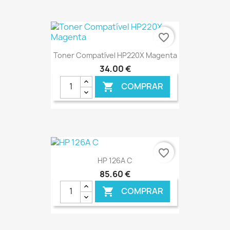
favorite_border
Toner Compatível HP220X Magenta
34,00 €
COMPRAR

€ ONLINE
favorite_border
HP 126A C
85,60 €
COMPRAR
