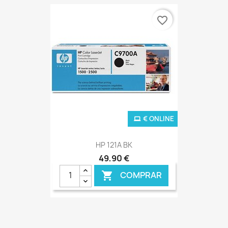
favorite_border
€ ONLINE
HP 121A BK
49,90 €
COMPRAR
