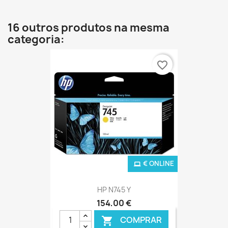
16 outros produtos na mesma
categoria:
favorite_border
€ ONLINE
HP N745 Y
154,00 €
COMPRAR
