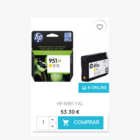
favorite_border
€ ONLINE
HP N951 Y XL
53,30 €
COMPRAR
