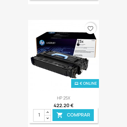
favorite_border
€ ONLINE
HP 25X
422,20 €
COMPRAR
