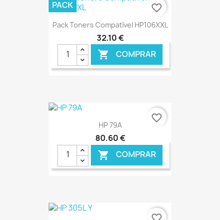
€ ONLINE
PACK
favorite_border
Pack Toners Compatível HP106XXL
32,10 €
COMPRAR

€ ONLINE
favorite_border
HP 79A
80,60 €
COMPRAR

€ ONLINE
favorite_border