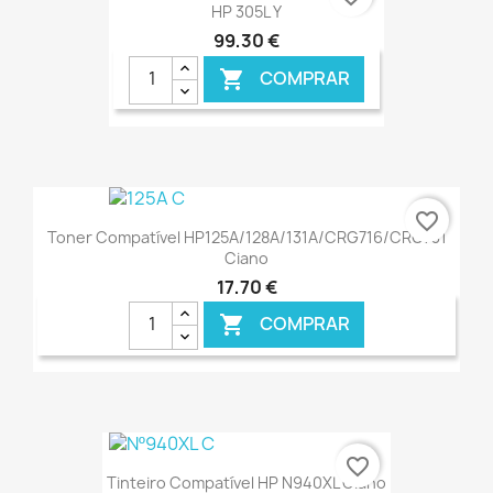
HP 305L Y
99,30 €
COMPRAR

€ ONLINE
favorite_border
Toner Compatível HP125A/128A/131A/CRG716/CRG731
Ciano
17,70 €
COMPRAR

€ ONLINE
favorite_border
Tinteiro Compatível HP N940XL Ciano