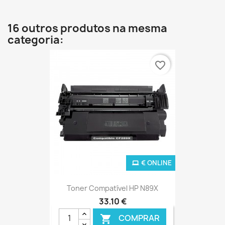
16 outros produtos na mesma
categoria:
favorite_border
€ ONLINE
Toner Compatível HP N89X
33,10 €
COMPRAR
