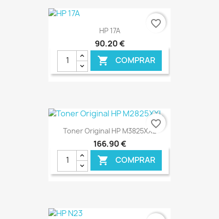
favorite_border
HP 17A
90,20 €
COMPRAR

€ ONLINE
favorite_border
Toner Original HP M3825XXL
166,90 €
COMPRAR

€ ONLINE