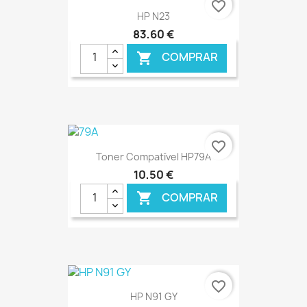
favorite_border
HP N23
83,60 €
COMPRAR

€ ONLINE
favorite_border
Toner Compatível HP79A
10,50 €
COMPRAR

€ ONLINE
favorite_border
HP N91 GY