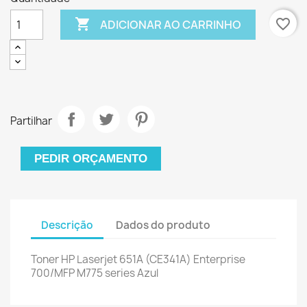

favorite_border
ADICIONAR AO CARRINHO
Partilhar
PEDIR ORÇAMENTO
Descrição
Dados do produto
Toner HP Laserjet 651A (CE341A) Enterprise
700/MFP M775 series Azul