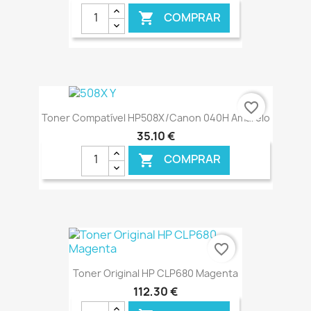
COMPRAR

€ ONLINE
favorite_border
Toner Compatível HP508X/Canon 040H Amarelo
35,10 €
COMPRAR

€ ONLINE
favorite_border
Toner Original HP CLP680 Magenta
112,30 €