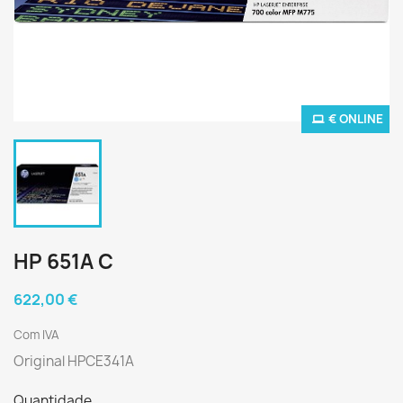
€ ONLINE
HP 651A C
622,00 €
Com IVA
Original HPCE341A
Quantidade