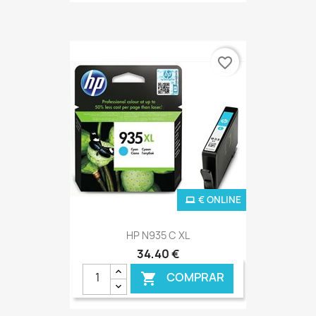
favorite_border
€ ONLINE
HP N935 C XL
34,40 €
COMPRAR
