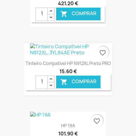
421,20 €
COMPRAR

€ ONLINE
favorite_border
Tinteiro Compatível HP N912XL Preto PRO
15,60 €
COMPRAR

€ ONLINE
favorite_border
HP 19A
101,90 €