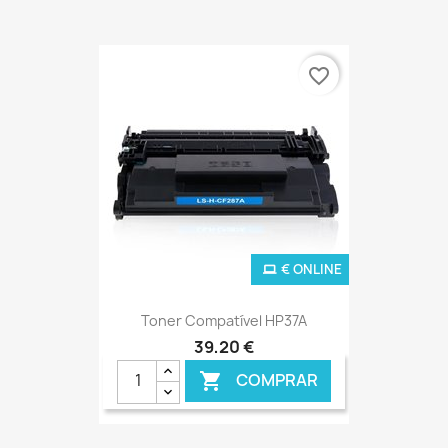
favorite_border
€ ONLINE
Toner Compatível HP37A
39,20 €
COMPRAR
