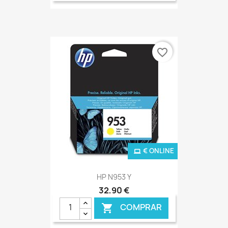
favorite_border
€ ONLINE
HP N953 Y
32,90 €
COMPRAR
