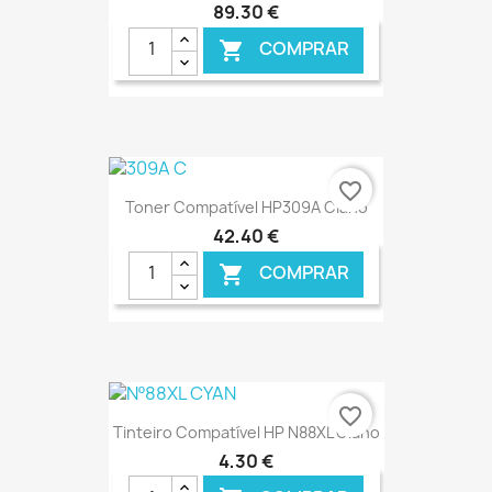
89,30 €
COMPRAR

€ ONLINE
favorite_border
Toner Compatível HP309A Ciano
42,40 €
COMPRAR

€ ONLINE
favorite_border
Tinteiro Compatível HP N88XL Ciano
4,30 €