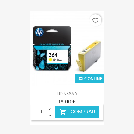
favorite_border
€ ONLINE
HP N364 Y
19,00 €
COMPRAR
