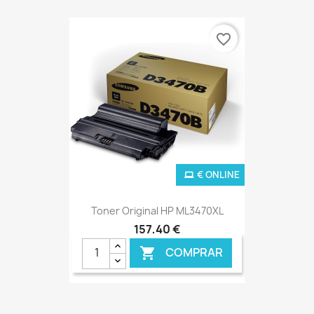
favorite_border
€ ONLINE
Toner Original HP ML3470XL
157,40 €
COMPRAR
