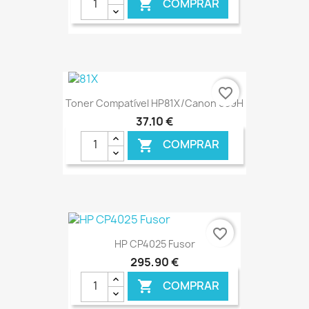
COMPRAR

€ ONLINE
favorite_border
Toner Compatível HP81X/Canon 039H
37,10 €
COMPRAR

€ ONLINE
favorite_border
HP CP4025 Fusor
295,90 €
COMPRAR
