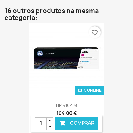
16 outros produtos na mesma
categoria:
favorite_border
€ ONLINE
HP 410A M
164,00 €
COMPRAR
