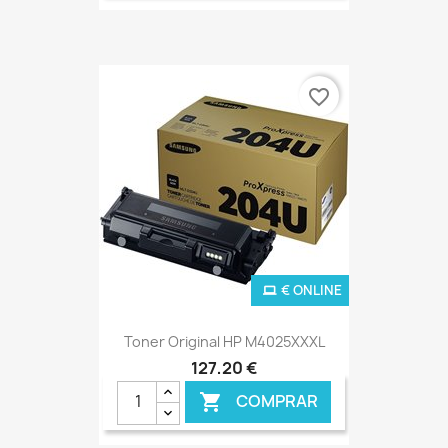
favorite_border
€ ONLINE
Toner Original HP M4025XXXL
127,20 €
COMPRAR
