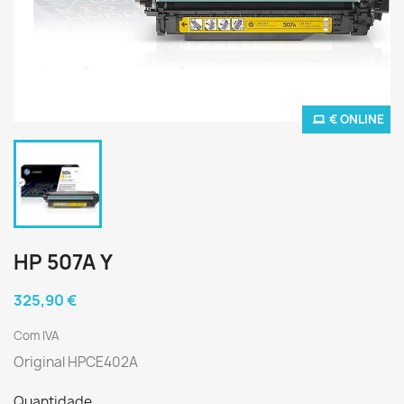
€ ONLINE
HP 507A Y
325,90 €
Com IVA
Original HPCE402A
Quantidade