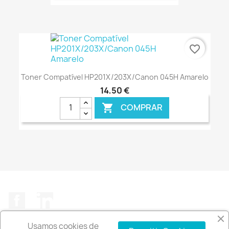
€ ONLINE
favorite_border
Toner Compatível HP201X/203X/Canon 045H Amarelo
14,50 €
COMPRAR

€ ONLINE
Facebook
LinkedIn
Usamos cookies de