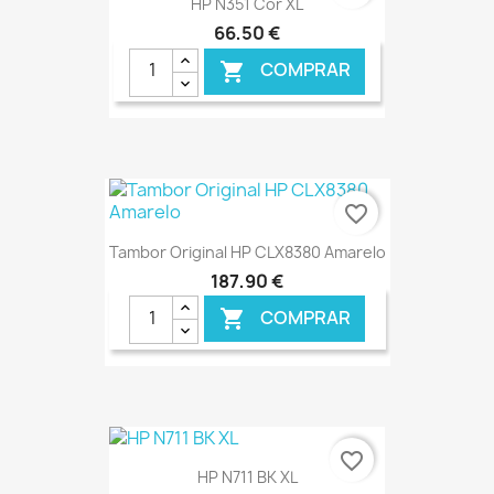
HP N351 Cor XL
66,50 €
COMPRAR

€ ONLINE
favorite_border
Tambor Original HP CLX8380 Amarelo
187,90 €
COMPRAR

€ ONLINE
favorite_border
HP N711 BK XL