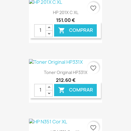
favorite_border
HP 201X C XL
151,00 €
COMPRAR

€ ONLINE
favorite_border
Toner Original HP331X
212,60 €
COMPRAR

€ ONLINE
favorite_border