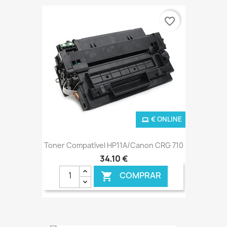
favorite_border
€ ONLINE
Toner Compatível HP11A/Canon CRG 710
34,10 €
COMPRAR
