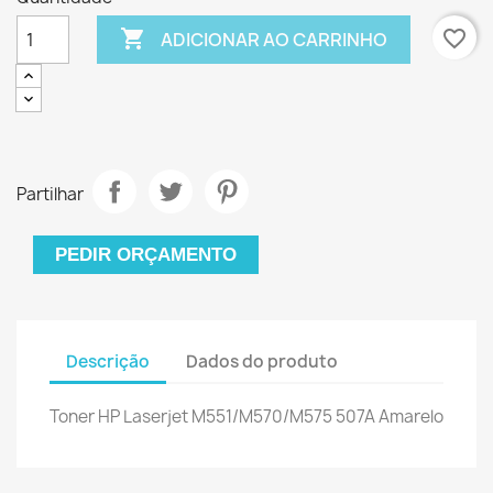

favorite_border
ADICIONAR AO CARRINHO
Partilhar
PEDIR ORÇAMENTO
Descrição
Dados do produto
Toner HP Laserjet M551/M570/M575 507A Amarelo