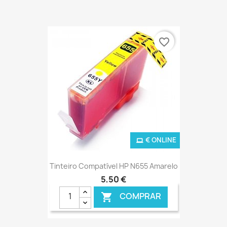
favorite_border
€ ONLINE
Tinteiro Compatível HP N655 Amarelo
5,50 €
COMPRAR
