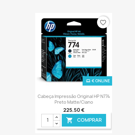
favorite_border
€ ONLINE
Ver+

Cabeça Impressão Original HP N774
Preto Matte/Ciano
225,50 €
COMPRAR
