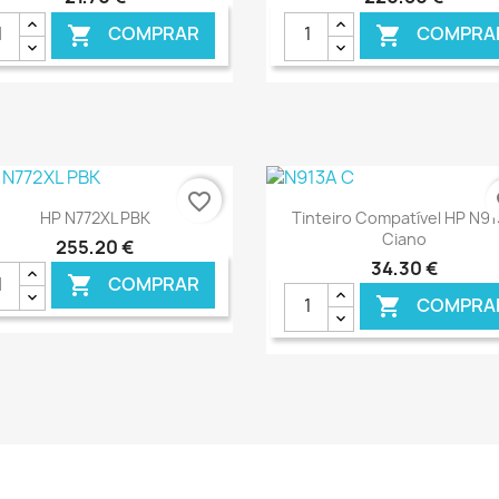
COMPRAR
COMPRA


€ ONLINE
€ O
favorite_border
fa
Ver+
Ver+


HP N772XL PBK
Tinteiro Compatível HP N9
Ciano
255,20 €
34,30 €
COMPRAR

COMPRA

€ ONLINE
€ O