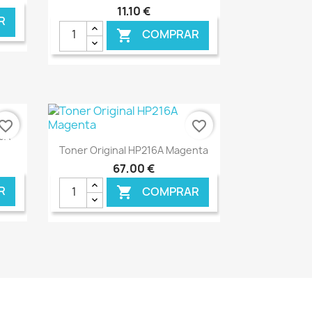
11,10 €
R
COMPRAR

NLINE
€ ONLINE
vorite_border
favorite_border
13A
Ver+

Toner Original HP216A Magenta
67,00 €
R
COMPRAR

NLINE
€ ONLINE