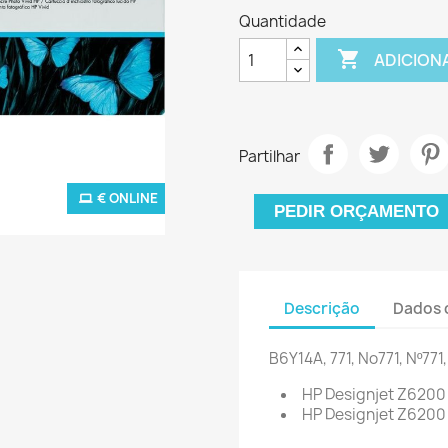
Quantidade

ADICION
Partilhar
€ ONLINE
PEDIR ORÇAMENTO
Descrição
Dados 
B6Y14A, 771, No771, Nº771
HP Designjet Z6200
HP Designjet Z6200