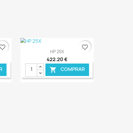
vorite_border
favorite_border
Ver+

HP 25X
422,20 €
R
COMPRAR

NLINE
€ ONLINE