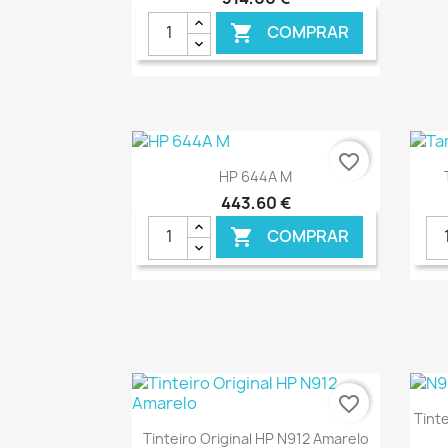
COMPRAR

favorite_border
Ver+

HP 644A M
443,60 €
COMPRAR

€ ONLINE
favorite_border
Tint
Ver+

Tinteiro Original HP N912 Amarelo