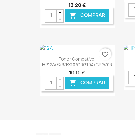
13,20 €
COMPRAR

€ ONLINE
favorite_border
Ver+

Toner Compatível
HP12A/FX9/FX10/CRG104/CRG703
10,10 €
COMPRAR

€ ONLINE