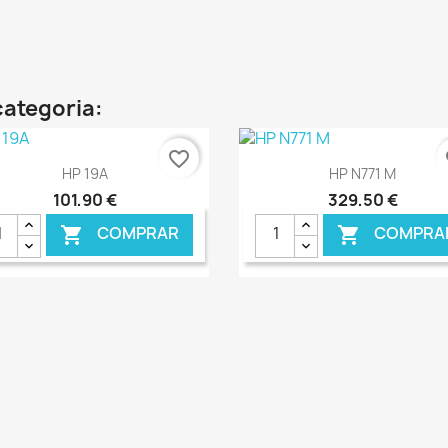
categoria:
favorite_border
fa
Ver+
Ver+


HP 19A
HP N771 M
101,90 €
329,50 €
COMPRAR
COMPRA


€ ONLINE
€ O