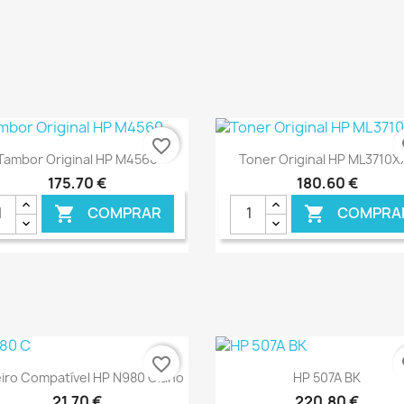
favorite_border
fa
Ver+
Ver+


Tambor Original HP M4560
Toner Original HP ML3710X
175,70 €
180,60 €
COMPRAR
COMPRA


€ ONLINE
€ O
favorite_border
fa
Ver+
Ver+


eiro Compatível HP N980 Ciano
HP 507A BK
21,70 €
220,80 €