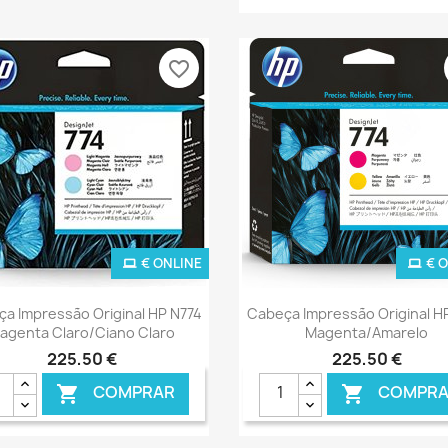
favorite_border
€ ONLINE
€ 
Ver+
Ver+


a Impressão Original HP N774
Cabeça Impressão Original H
agenta Claro/Ciano Claro
Magenta/Amarelo
225,50 €
225,50 €
COMPRAR
COMPRA

