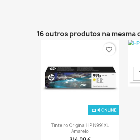
16 outros produtos na mesma 
favorite_border
€ ONLINE
Ver+

Tinteiro Original HP N991XL
Amarelo
314,00 €