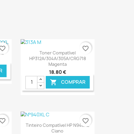
vorite_border
favorite_border
Ver+

XL
Toner Compatível
HP312A/304A/305A/CRG718
Magenta
R
18,80 €
COMPRAR

NLINE
€ ONLINE
vorite_border
favorite_border
Ver+

Tinteiro Compatível HP N940XL
Ciano