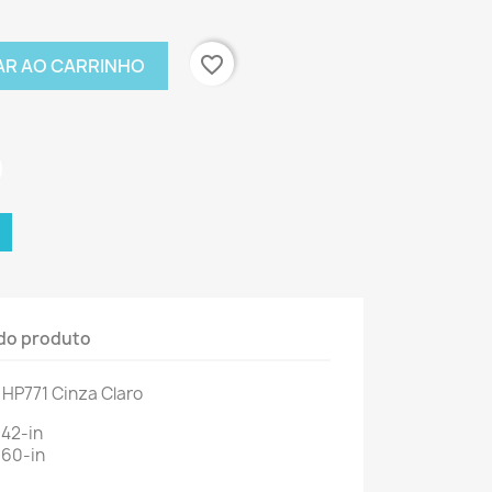
favorite_border
AR AO CARRINHO
do produto
, HP771 Cinza Claro
 42-in
 60-in