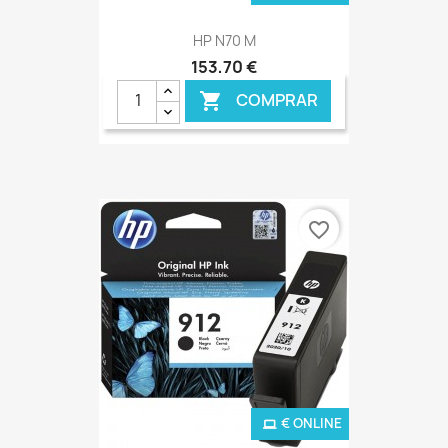
HP N70 M
153,70 €
COMPRAR

favorite_border
€ ONLINE