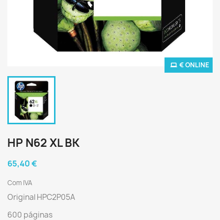
€ ONLINE
HP N62 XL BK
65,40 €
Com IVA
Original HPC2P05A
600 páginas