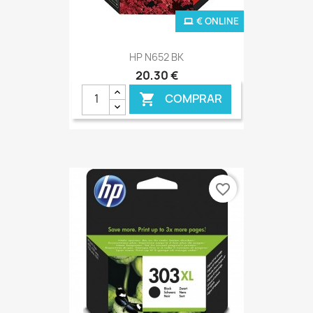
€ ONLINE
HP N652 BK
20,30 €
COMPRAR

favorite_border