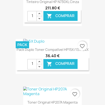
Tinteiro Original HP N730XL Cinza
211,80 €
COMPRAR

€ ONLINE
PACK
favorite_border
Pack Duplo Toner Compatível HP15X/13X/24X
36,40 €
COMPRAR

€ ONLINE
favorite_border
Toner Original HP207A Magenta