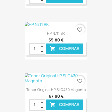
€ ONLINE
favorite_border
HP N711 BK
55,80 €
COMPRAR

€ ONLINE
favorite_border
Toner Original HP SLC430 Magenta
67,90 €
COMPRAR
