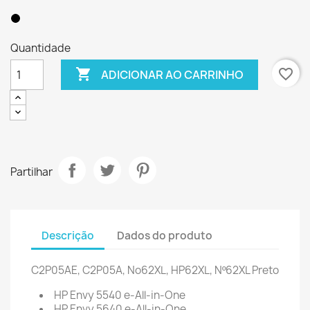
Quantidade

favorite_border
ADICIONAR AO CARRINHO
Partilhar
Descrição
Dados do produto
C2P05AE, C2P05A, No62XL, HP62XL,
Nº62XL Preto
HP Envy 5540 e-All-in-One
HP Envy 5640 e-All-in-One