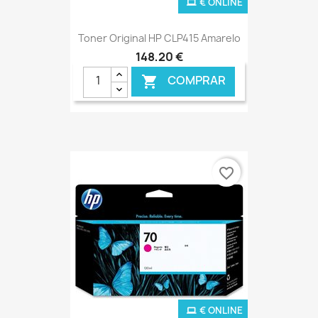
€ ONLINE
Toner Original HP CLP415 Amarelo
148,20 €
COMPRAR

favorite_border
€ ONLINE