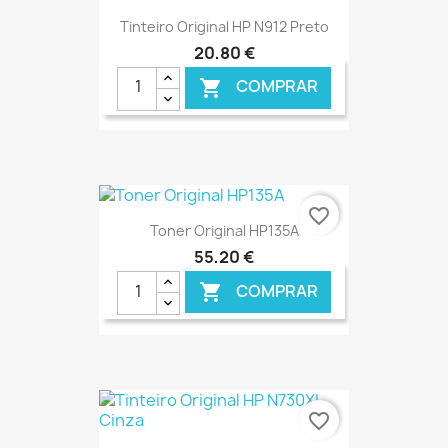
Tinteiro Original HP N912 Preto
20,80 €
COMPRAR

favorite_border
Toner Original HP135A
55,20 €
COMPRAR

€ ONLINE
favorite_border