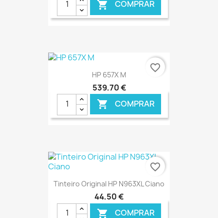
COMPRAR

€ ONLINE
favorite_border
HP 657X M
539,70 €
COMPRAR

€ ONLINE
favorite_border
Tinteiro Original HP N963XL Ciano
44,50 €
COMPRAR
