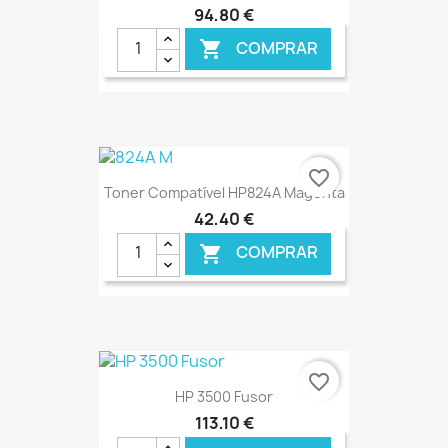
94,80 €
COMPRAR

€ ONLINE
favorite_border
Toner Compatível HP824A Magenta
42,40 €
COMPRAR

€ ONLINE
favorite_border
HP 3500 Fusor
113,10 €