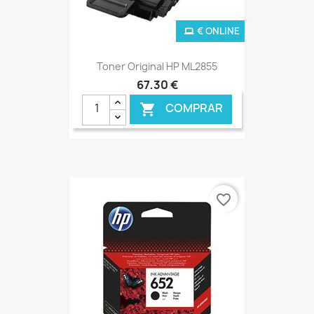
€ ONLINE
Toner Original HP ML2855
67,30 €
COMPRAR

favorite_border