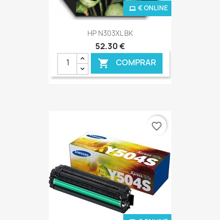
€ ONLINE
HP N303XL BK
52,30 €
COMPRAR

favorite_border