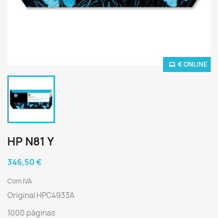
€ ONLINE
HP N81 Y
346,50 €
Com IVA
Original HPC4933A
1000 páginas