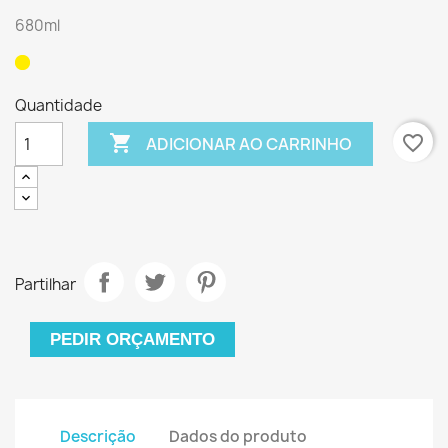
680ml
Quantidade

favorite_border
ADICIONAR AO CARRINHO
Partilhar
PEDIR ORÇAMENTO
Descrição
Dados do produto