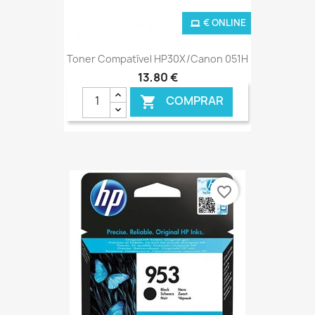
€ ONLINE
Toner Compatível HP30X/Canon 051H
13,80 €
COMPRAR

favorite_border