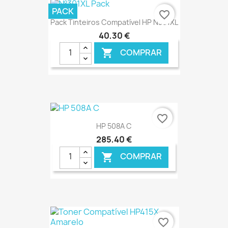
€ ONLINE
PACK
favorite_border
Pack Tinteiros Compatível HP N301XL
40,30 €
COMPRAR

€ ONLINE
favorite_border
HP 508A C
285,40 €
COMPRAR

€ ONLINE
favorite_border