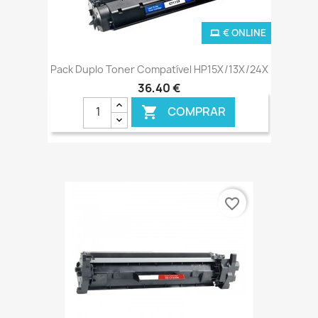
€ ONLINE
Pack Duplo Toner Compatível HP15X/13X/24X
36,40 €
COMPRAR

favorite_border