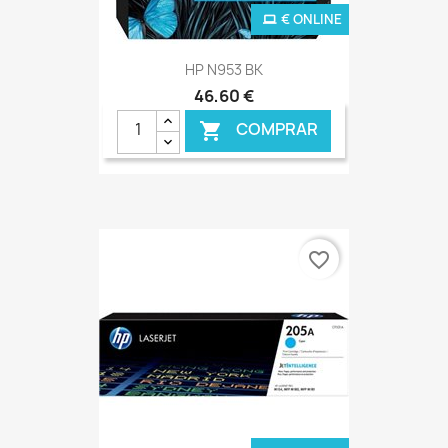
€ ONLINE
HP N953 BK
46,60 €
COMPRAR

favorite_border