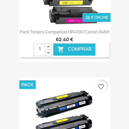
€ ONLINE
Pack Toners Compatível HP410X/Canon 046H
62,40 €
COMPRAR

PACK
favorite_border