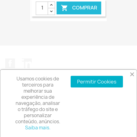
COMPRAR

€ ONLINE
Facebook
LinkedIn
Usamos cookies de
Permitir Cookies
terceiros para
melhorar sua
experiência de
A EMPRESA

navegação, analisar
o tráfego do site e
INFORMAÇÃO DA LOJA
keyboard_arrow_down
personalizar
conteúdo, anúncios.
© 2026 - Software de comércio eletrónico por
Saiba mais.
PrestaShop™