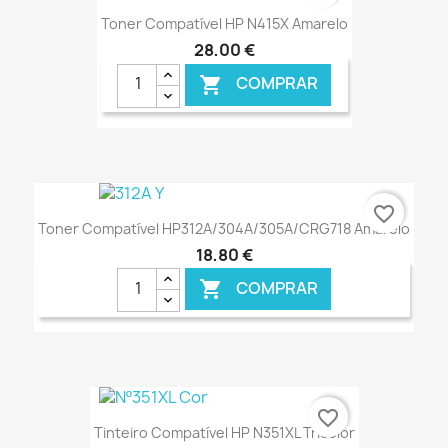
Toner Compatível HP N415X Amarelo
28,00 €
COMPRAR

€ ONLINE
favorite_border
Toner Compatível HP312A/304A/305A/CRG718 Amarelo
18,80 €
COMPRAR

€ ONLINE
favorite_border
Tinteiro Compatível HP N351XL Tricolor