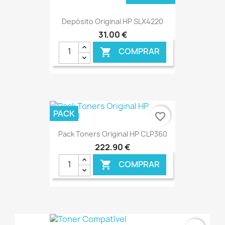
Depósito Original HP SLX4220
31,00 €
COMPRAR

PACK
favorite_border
Pack Toners Original HP CLP360
222,90 €
COMPRAR

€ ONLINE