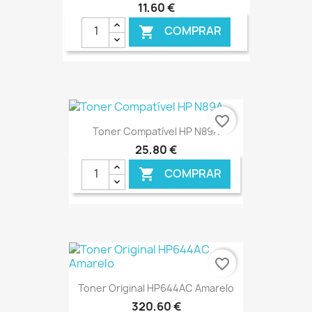
11,60 €
COMPRAR

€ ONLINE
favorite_border
Toner Compatível HP N89A
25,80 €
COMPRAR

€ ONLINE
favorite_border
Toner Original HP644AC Amarelo
320,60 €