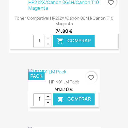
favorite_border
Toner Compatível HP212X/Canon 064H/Canon T10
Magenta
74,80 €
COMPRAR

€ ONLINE
PACK
favorite_border
HP N91 LM Pack
913,10 €
COMPRAR
