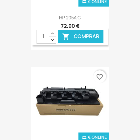
€ ONLINE
HP 205A C
72,90 €
COMPRAR

favorite_border
€ ONLINE