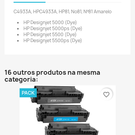
C4933A, HPC4933A, HP81, No81, Nº81 Amarelo
HP Designjet 5000 (Dye)
HP Designjet 5000ps (Dye)
HP Designjet 5500 (Dye)
HP Designjet 5500ps (Dye)
16 outros produtos na mesma
categoria:
PACK
favorite_border