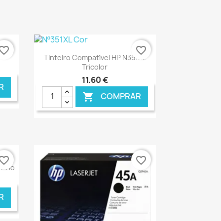
vorite_border
favorite_border
Ver+

Tinteiro Compatível HP N351XL
Tricolor
11,60 €
R
COMPRAR

NLINE
€ ONLINE
vorite_border
favorite_border
Ciano
R