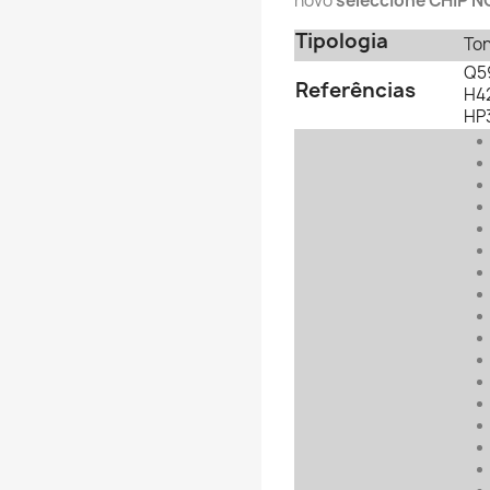
novo
seleccione CHIP N
Tipologia
To
Q59
Referências
H42
HP