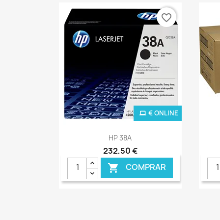
favorite_border
€ ONLINE
Ver+

HP 38A
232,50 €
COMPRAR
