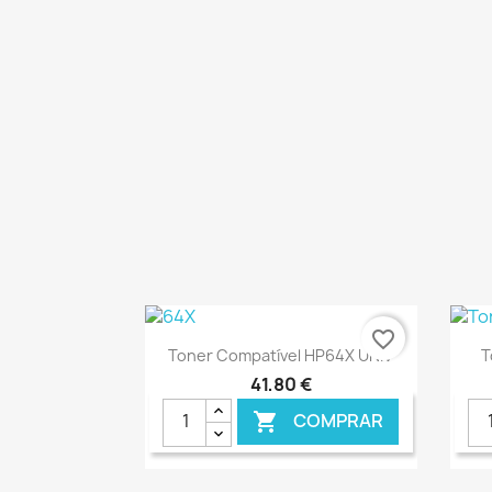
€ ONLINE
favorite_border
Ver+

Toner Compatível HP64X UNIV
T
41,80 €
COMPRAR
