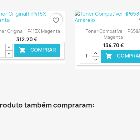
€ ONLINE
€ O
favorite_border
fa
Ver+
Ver+


ner Original HP415X Magenta
Toner Compatível HP658
Magenta
312,20 €
134,70 €
COMPRAR

COMPRA

€ ONLINE
€ O
 produto também compraram: