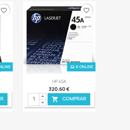
favorite_border
favorite_border
NLINE
€ ONLINE
Ver+

HP 45A
320,60 €
R
COMPRAR
