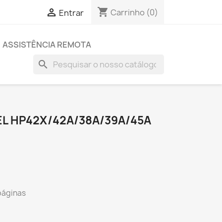
shopping_cart

Carrinho
(0)
Entrar
ASSISTÊNCIA REMOTA
search
L HP42X/42A/38A/39A/45A
áginas