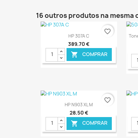
16 outros produtos na mesma 
favorite_border
Ver+

HP 307A C
Ton
389,70 €
COMPRAR

€ ONLINE
favorite_border
Ver+

HP N903 XL M
28,50 €
COMPRAR
