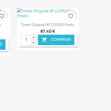
NLINE
€ ONLINE
vorite_border
favorite_border
Ver+

A
Toner Original HP CLP620 Preto
87,40 €
COMPRAR

R
NLINE
€ ONLINE