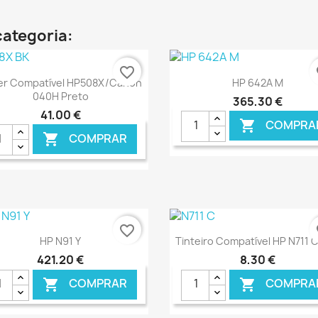
categoria:
favorite_border
fa
Ver+
Ver+


er Compatível HP508X/Canon
HP 642A M
040H Preto
365,30 €
41,00 €
COMPRA

COMPRAR

€ ONLINE
€ O
favorite_border
fa
Ver+
Ver+


HP N91 Y
Tinteiro Compatível HP N711 
421,20 €
8,30 €
COMPRAR
COMPRA

