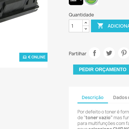
Quantidade

ADICION
Partilhar
€ ONLINE
PEDIR ORÇAMENTO
Descrição
Dados 
Por defeito o toner é fo
de "
toner vazio"
mas fun
para multifunções com f