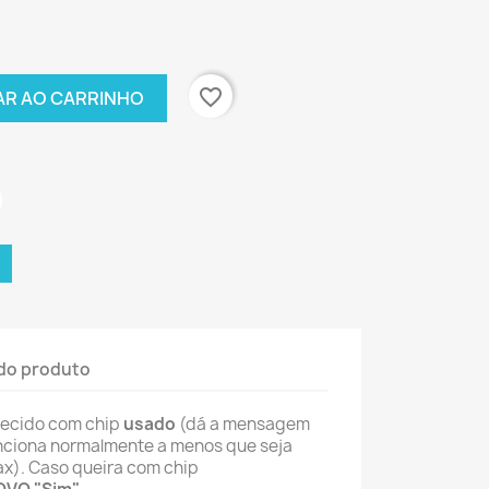
favorite_border
AR AO CARRINHO
do produto
rnecido com chip
usado
(dá a mensagem
ciona normalmente a menos que seja
ax). Caso queira com chip