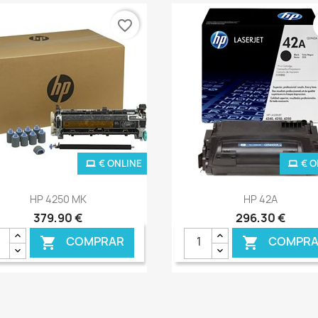
favorite_border
€ ONLINE
€ O
Ver+
Ver+


HP 4250 MK
HP 42A
379,90 €
296,30 €
COMPRAR
COMPRA

