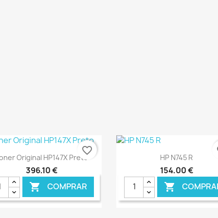
€ ONLINE
€ O
favorite_border
fa
Ver+
Ver+


oner Original HP147X Preto
HP N745 R
396,10 €
154,00 €
COMPRAR
COMPRA

