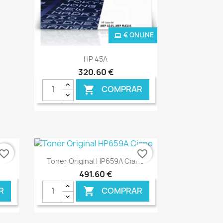
NLINE
€ ONLINE
Ver+

HP 45A
320,60 €
COMPRAR

vorite_border
favorite_border
Ver+

Toner Original HP659A Ciano
491,60 €
R
COMPRAR
