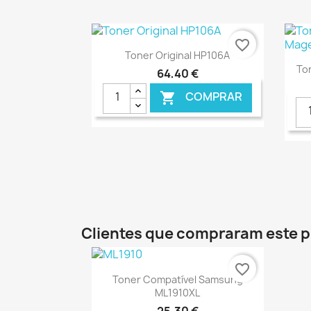
€ ONLINE
favorite_border
Ver+

Toner Original HP106A
To
64,40 €
COMPRAR

€ ONLINE
Clientes que compraram este
favorite_border
Ver+

Toner Compatível Samsung
ML1910XL
25,30 €