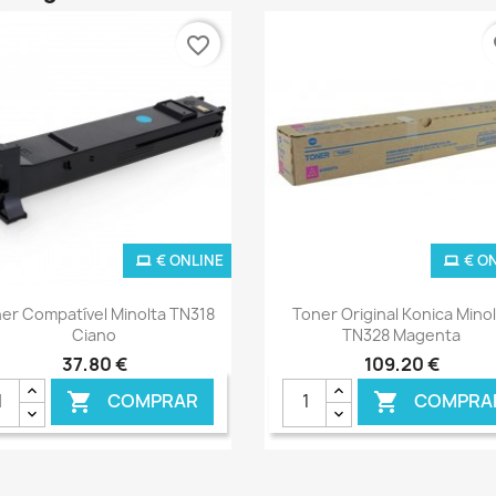
favorite_border
fa
€ ONLINE
€ O
Ver+
Ver+


er Compatível Minolta TN318
Toner Original Konica Mino
Ciano
TN328 Magenta
37,80 €
109,20 €
COMPRAR
COMPRA

