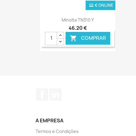
€ ONLINE
Ver+

Minolta TN310 Y
46,20 €
COMPRAR

Facebook
LinkedIn
A EMPRESA
Termos e Condições