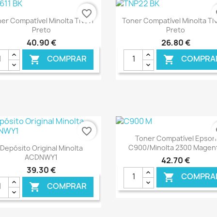
favorite_border
fa
Ver+
Ver+


er Compatível Minolta TN611
Toner Compatível Minolta T
Preto
Preto
40,90 €
26,80 €
COMPRAR
COMPRA


€ ONLINE
€ O
favorite_border
fa
Ver+

Toner Compatível Epson
Ver+

C900/Minolta 2300 Magen
Depósito Original Minolta
ACDNWY1
42,70 €
39,30 €
COMPRA

COMPRAR
