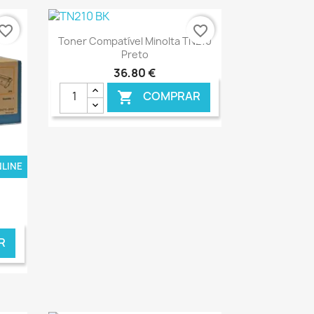
vorite_border
favorite_border
Ver+

Toner Compatível Minolta TN210
Preto
36,80 €
COMPRAR

NLINE
€ ONLINE
R