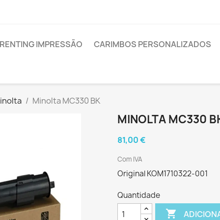
RENTING IMPRESSÃO
CARIMBOS PERSONALIZADOS
inolta
Minolta MC330 BK
MINOLTA MC330 B
81,00 €
Com IVA
Original KOM1710322-001
Quantidade

ADICION