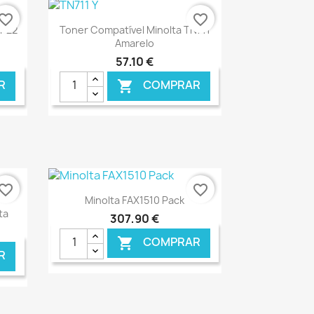
vorite_border
favorite_border
Ver+

NP22
Toner Compatível Minolta TN711
Amarelo
57,10 €
R
COMPRAR

NLINE
€ ONLINE
vorite_border
favorite_border
Ver+

Minolta FAX1510 Pack
ta
307,90 €
COMPRAR

R