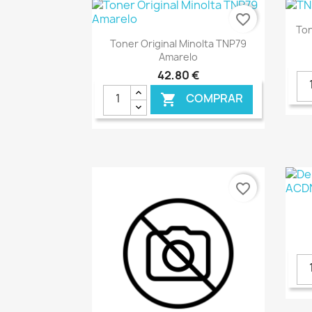
favorite_border
Ton
Ver+

Toner Original Minolta TNP79
Amarelo
42,80 €
COMPRAR

€ ONLINE
favorite_border