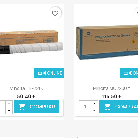
favorite_border
fa
€ ONLINE
€ O
Ver+
Ver+


Minolta TN-221K
Minolta MC2200 Y
50,40 €
115,50 €
COMPRAR
COMPRA

