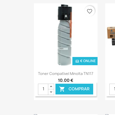
favorite_border
€ ONLINE
Ver+

Toner Compatível Minolta TN117
10,00 €
COMPRAR
