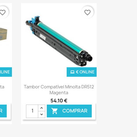
vorite_border
favorite_border
NLINE
€ ONLINE
Ver+

lta
Tambor Compatível Minolta DR512
Magenta
54,10 €
R
COMPRAR
