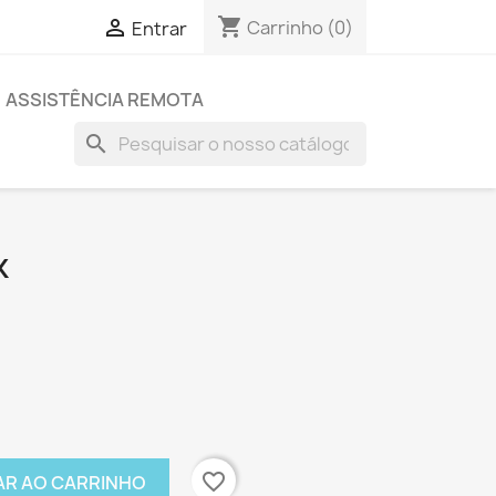
shopping_cart

Carrinho
(0)
Entrar
ASSISTÊNCIA REMOTA
search
K
favorite_border
AR AO CARRINHO