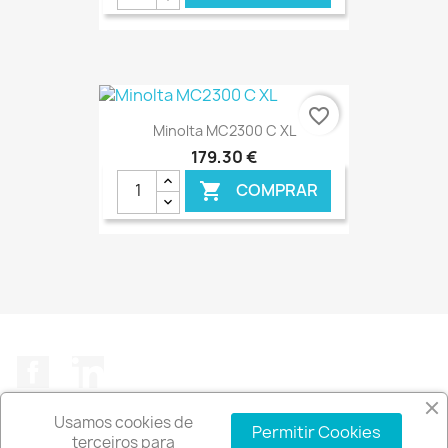
favorite_border
Minolta MC2300 C XL
179,30 €
COMPRAR

€ ONLINE
Facebook
LinkedIn
Usamos cookies de
Permitir Cookies
terceiros para