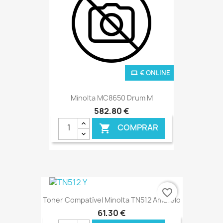
€ ONLINE
Minolta MC8650 Drum M
582,80 €
COMPRAR

favorite_border
Toner Compatível Minolta TN512 Amarelo
61,30 €