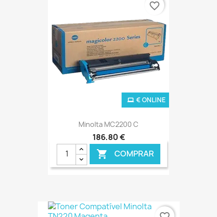
favorite_border
€ ONLINE
Minolta MC2200 C
186,80 €
COMPRAR

favorite_border