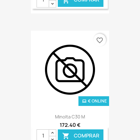

favorite_border
€ ONLINE
Minolta C30 M
172,40 €
COMPRAR
