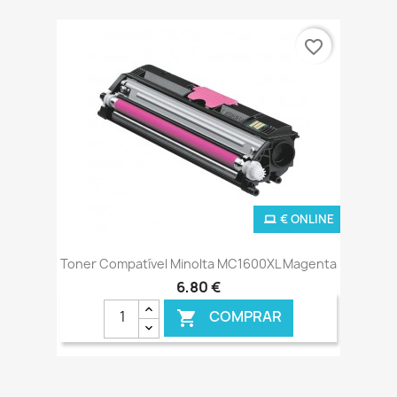
favorite_border
€ ONLINE
Toner Compatível Minolta MC1600XL Magenta
6,80 €
COMPRAR
