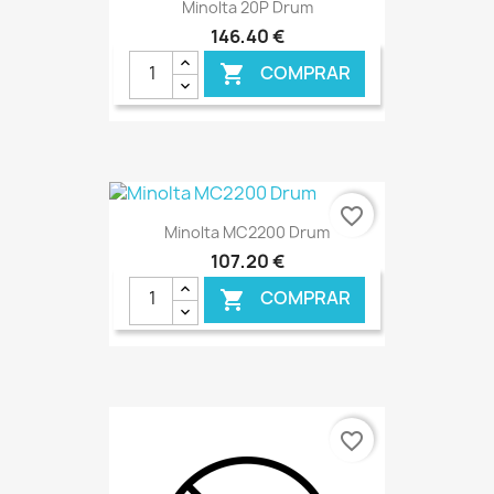
Minolta 20P Drum
146,40 €
COMPRAR

favorite_border
Minolta MC2200 Drum
107,20 €
COMPRAR

€ ONLINE
favorite_border