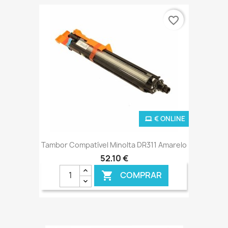
favorite_border
€ ONLINE
Tambor Compatível Minolta DR311 Amarelo
52,10 €
COMPRAR
