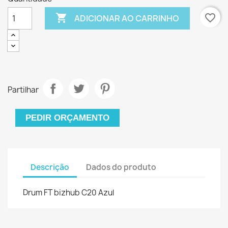

favorite_border
ADICIONAR AO CARRINHO
Partilhar
PEDIR ORÇAMENTO
Descrição
Dados do produto
Drum FT bizhub C20 Azul