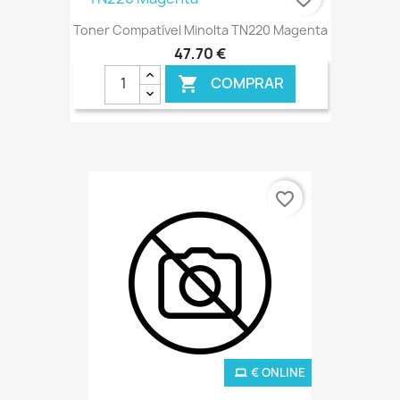
Toner Compatível Minolta TN220 Magenta
47,70 €
COMPRAR

€ ONLINE
favorite_border
€ ONLINE