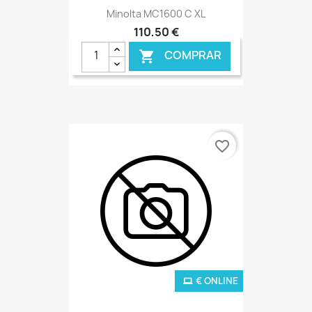
Minolta MC1600 C XL
110,50 €
COMPRAR

favorite_border
€ ONLINE