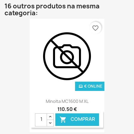
16 outros produtos na mesma
categoria:
favorite_border
€ ONLINE
Minolta MC1600 M XL
110,50 €
COMPRAR
