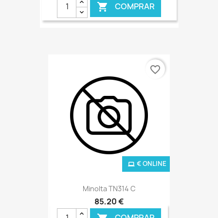
COMPRAR

€ ONLINE
favorite_border
€ ONLINE
Minolta TN314 C
85,20 €
COMPRAR