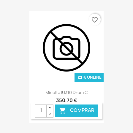
favorite_border
€ ONLINE
Minolta IU310 Drum C
350,70 €
COMPRAR
