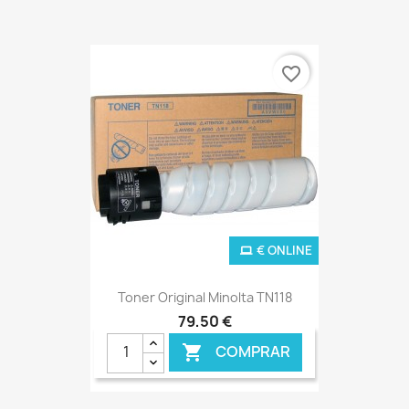
favorite_border
€ ONLINE
Toner Original Minolta TN118
79,50 €
COMPRAR
