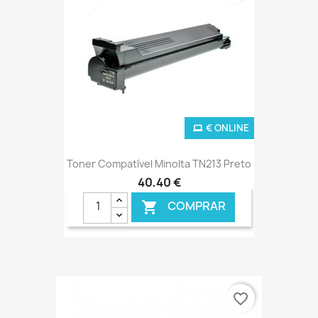
€ ONLINE
Toner Compatível Minolta TN213 Preto
40,40 €
COMPRAR

favorite_border