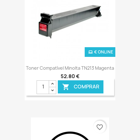
€ ONLINE
Toner Compatível Minolta TN213 Magenta
52,80 €
COMPRAR

favorite_border