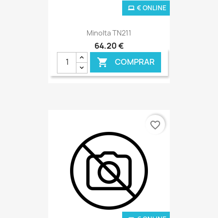
€ ONLINE
Minolta TN211
64,20 €
COMPRAR

favorite_border