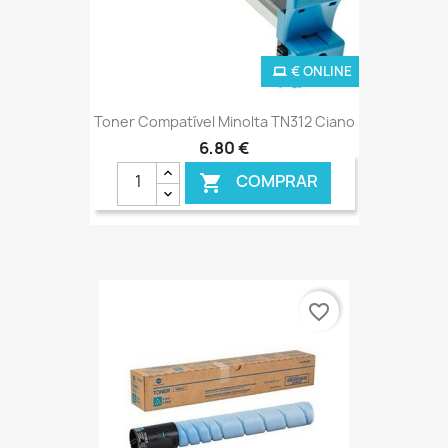
€ ONLINE
Toner Compatível Minolta TN312 Ciano
6,80 €
COMPRAR

favorite_border