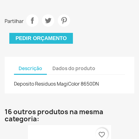
Partilhar
PEDIR ORÇAMENTO
Descrição
Dados do produto
Deposito Residuos MagiColor 8650DN
16 outros produtos na mesma
categoria:
favorite_border