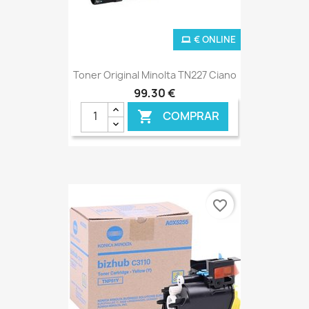
€ ONLINE
Toner Original Minolta TN227 Ciano
99,30 €
COMPRAR

favorite_border