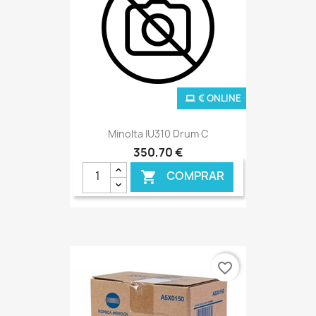
€ ONLINE
Minolta IU310 Drum C
350,70 €
COMPRAR

favorite_border