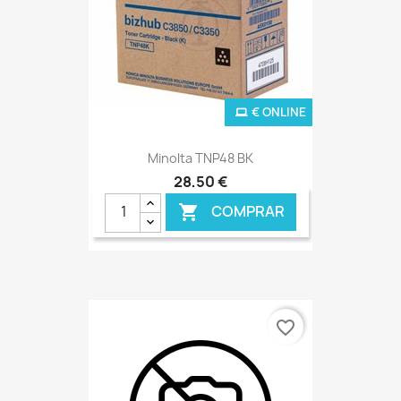
€ ONLINE
Minolta TNP48 BK
28,50 €
COMPRAR

favorite_border