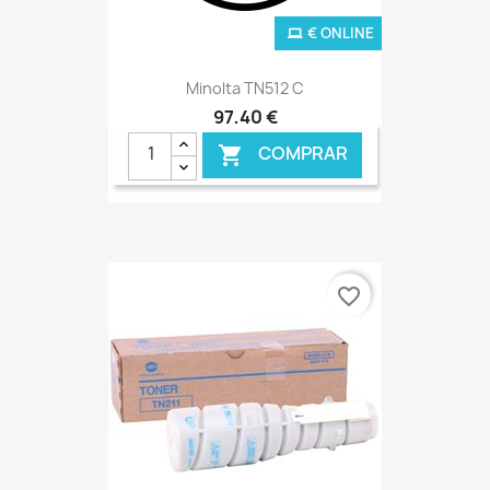
€ ONLINE
Minolta TN512 C
97,40 €
COMPRAR

favorite_border