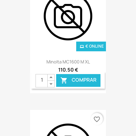
€ ONLINE
Minolta MC1600 M XL
110,50 €
COMPRAR

favorite_border