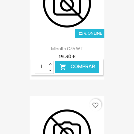
€ ONLINE
Minolta C35 WT
19,30 €
COMPRAR

favorite_border