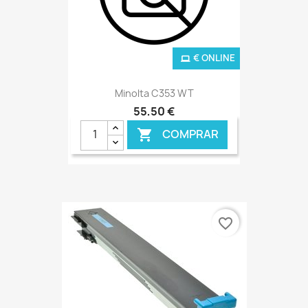
€ ONLINE
Minolta C353 WT
55,50 €
COMPRAR

favorite_border