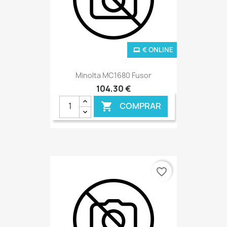
€ ONLINE
Minolta MC1680 Fusor
104,30 €
COMPRAR

favorite_border