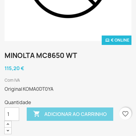
€ ONLINE
MINOLTA MC8650 WT
115,20 €
Com IVA
Original KOMA0DT0YA
Quantidade

favorite_border
ADICIONAR AO CARRINHO