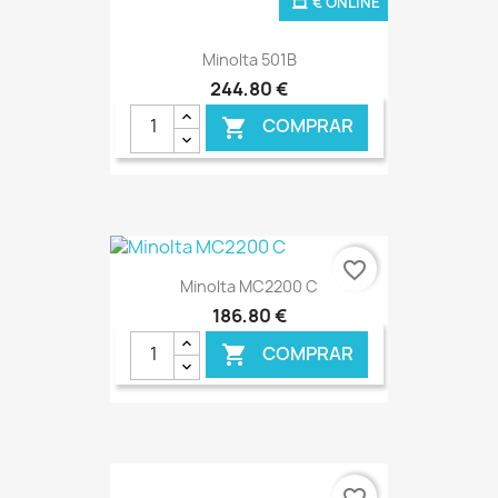
€ ONLINE
Minolta 501B
244,80 €
COMPRAR

favorite_border
Minolta MC2200 C
186,80 €
COMPRAR

€ ONLINE
favorite_border