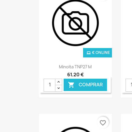
€ ONLINE
Ver+

Minolta TNP27 M
61,20 €
COMPRAR

favorite_border