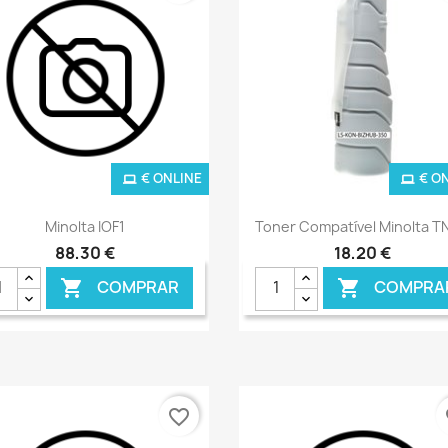
€ ONLINE
€ O
Ver+
Ver+


Minolta IOF1
Toner Compatível Minolta T
88,30 €
18,20 €
COMPRAR
COMPRA


favorite_border
fa