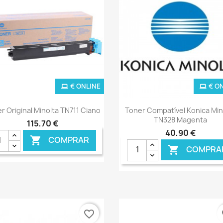
€ ONLINE
€ O
Ver+
Ver+


r Original Minolta TN711 Ciano
Toner Compatível Konica Min
TN328 Magenta
115,70 €
40,90 €
COMPRAR

COMPRA

favorite_border
fa