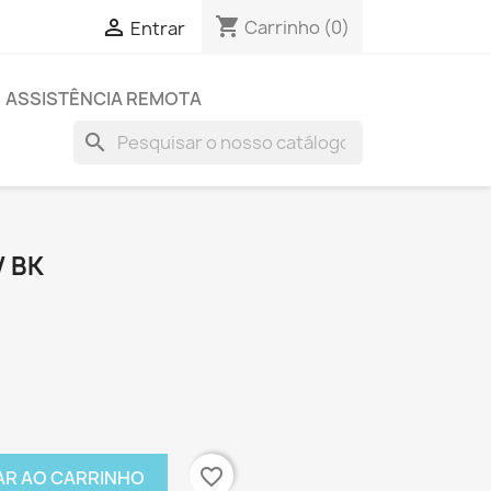
shopping_cart

Carrinho
(0)
Entrar
ASSISTÊNCIA REMOTA
search
V BK
favorite_border
AR AO CARRINHO