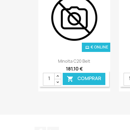
€ ONLINE
Ver+

Minolta C20 Belt
181,10 €
COMPRAR

Facebook
LinkedIn