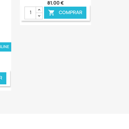
81,00 €
COMPRAR

NLINE
€ ONLINE
R