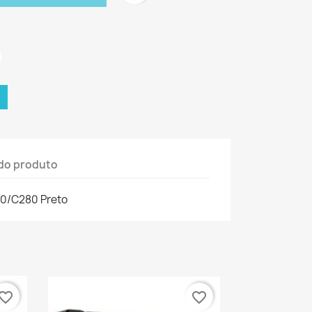
do produto
20/C280 Preto
vorite_border
favorite_border