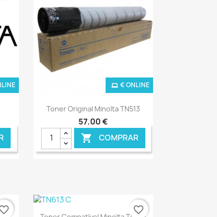
NLINE
€ ONLINE
Ver+

Toner Original Minolta TN513
57,00 €
R
COMPRAR

vorite_border
favorite_border
Ver+

Toner Compatível Minolta TN613