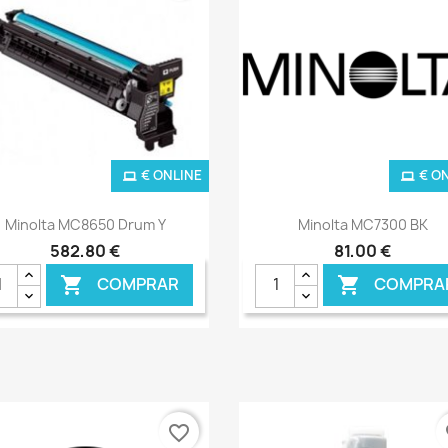
€ ONLINE
€ O
Ver+
Ver+


Minolta MC8650 Drum Y
Minolta MC7300 BK
582,80 €
81,00 €
COMPRAR
COMPRA


favorite_border
fa