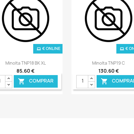
€ ONLINE
€ O
Ver+
Ver+


Minolta TNP18 BK XL
Minolta TNP19 C
85,60 €
130,60 €
COMPRAR
COMPRA

