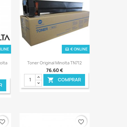
NLINE
€ ONLINE
Ver+

olta
Toner Original Minolta TN712
76,60 €
COMPRAR

R
vorite_border
favorite_border