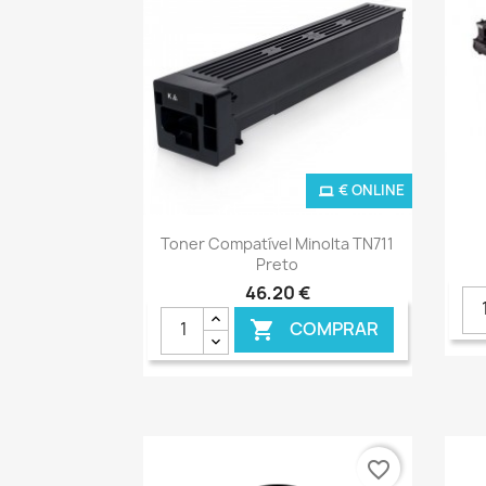
€ ONLINE
Ver+

Toner Compatível Minolta TN711
Preto
46,20 €
COMPRAR

favorite_border