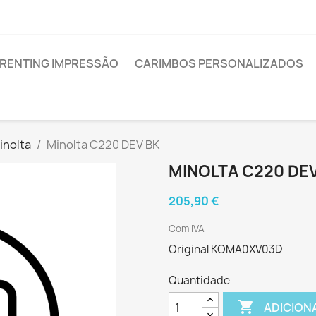
RENTING IMPRESSÃO
CARIMBOS PERSONALIZADOS
inolta
Minolta C220 DEV BK
MINOLTA C220 DE
205,90 €
Com IVA
Original KOMA0XV03D
Quantidade

ADICION