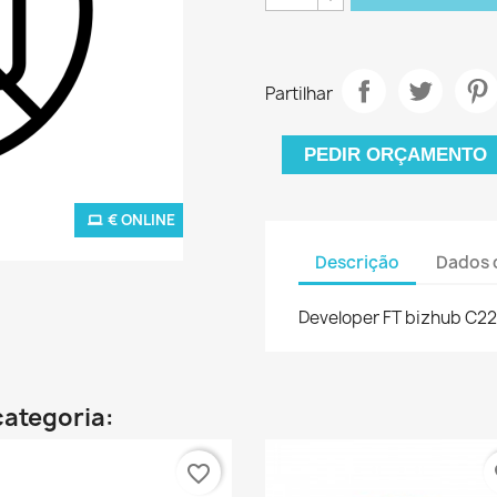
Partilhar
PEDIR ORÇAMENTO
€ ONLINE
Descrição
Dados 
Developer FT bizhub C2
categoria:
favorite_border
fa