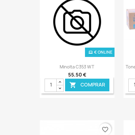
€ ONLINE
Ver+

Minolta C353 WT
Tone
55,50 €
COMPRAR

favorite_border