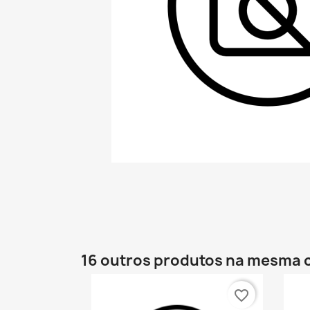
16 outros produtos na mesma 
favorite_border