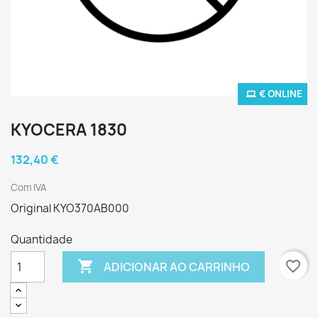
€ ONLINE
KYOCERA 1830
132,40 €
Com IVA
Original KYO370AB000
Quantidade

favorite_border
ADICIONAR AO CARRINHO