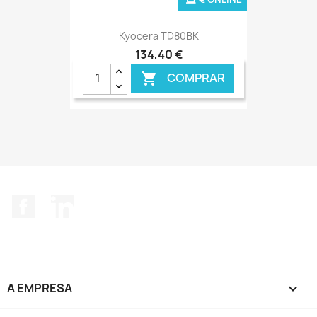
Kyocera TD80BK
134,40 €
COMPRAR

Facebook
LinkedIn
A EMPRESA
