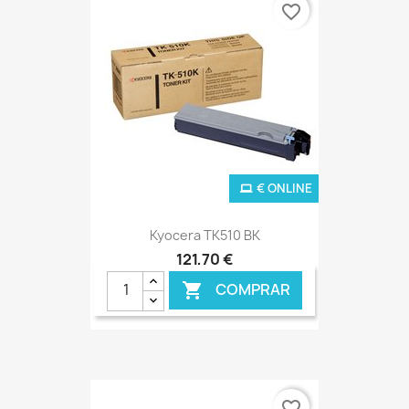
favorite_border
€ ONLINE
Kyocera TK510 BK
121,70 €
COMPRAR

favorite_border