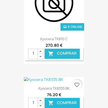
€ ONLINE
Kyocera TK810 C
270,80 €
COMPRAR

favorite_border
Kyocera TK8335 BK
76,20 €
COMPRAR
