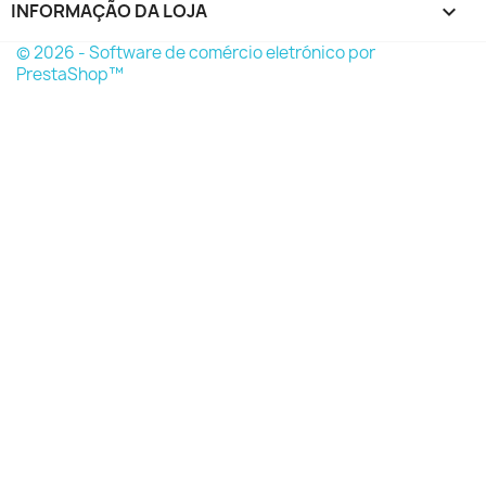
INFORMAÇÃO DA LOJA
keyboard_arrow_down
© 2026 - Software de comércio eletrónico por
PrestaShop™