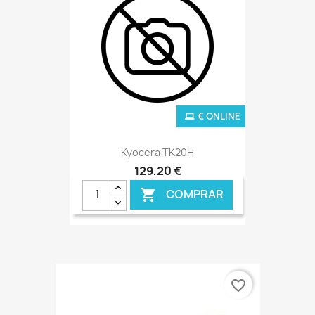
€ ONLINE
Kyocera TK20H
129,20 €
COMPRAR

favorite_border