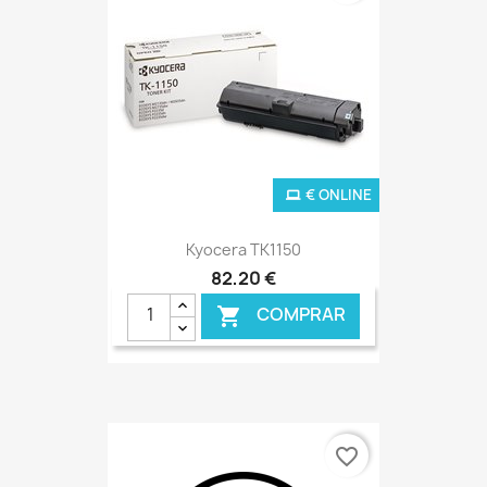
€ ONLINE
Kyocera TK1150
82,20 €
COMPRAR

favorite_border