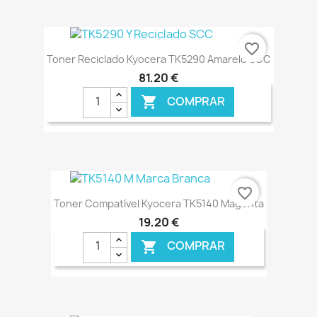
€ ONLINE
favorite_border
Toner Reciclado Kyocera TK5290 Amarelo SCC
81,20 €
COMPRAR

€ ONLINE
favorite_border
Toner Compatível Kyocera TK5140 Magenta
19,20 €
COMPRAR
