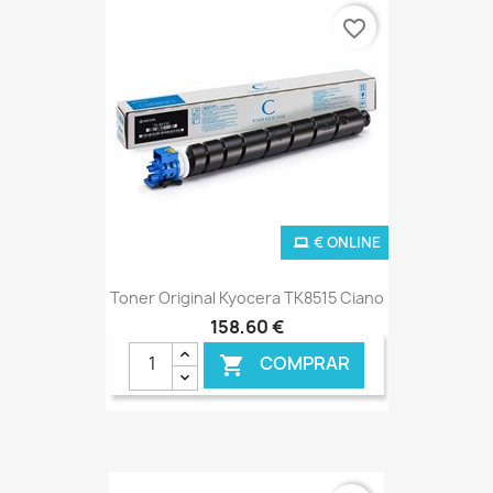
favorite_border
€ ONLINE
Toner Original Kyocera TK8515 Ciano
158,60 €
COMPRAR
