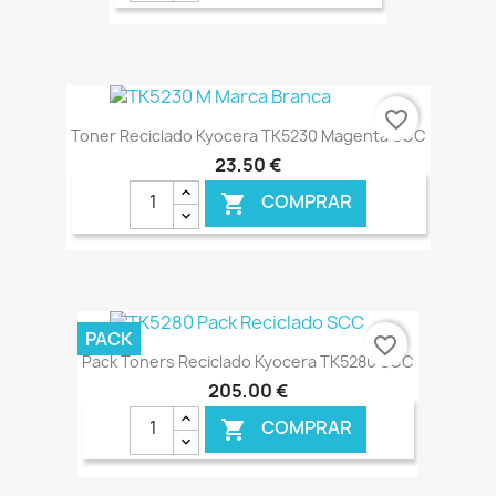
€ ONLINE
favorite_border
Toner Reciclado Kyocera TK5230 Magenta SCC
23,50 €
COMPRAR

€ ONLINE
PACK
favorite_border
Pack Toners Reciclado Kyocera TK5280 SCC
205,00 €
COMPRAR
