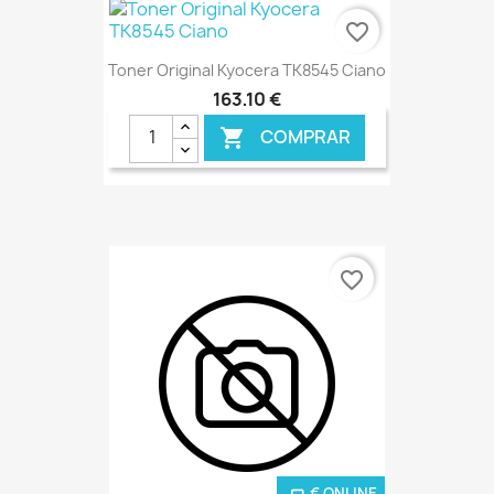
€ ONLINE
favorite_border
Toner Original Kyocera TK8545 Ciano
163,10 €
COMPRAR

€ ONLINE
favorite_border
€ ONLINE