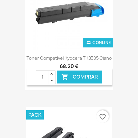
€ ONLINE
Toner Compatível Kyocera TK8305 Ciano
68,20 €
COMPRAR

PACK
favorite_border