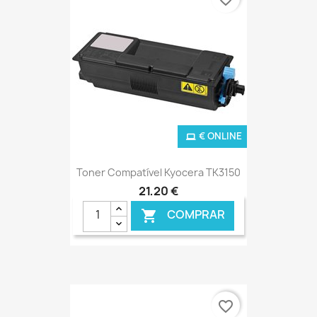
€ ONLINE
Toner Compatível Kyocera TK3150
21,20 €
COMPRAR

favorite_border