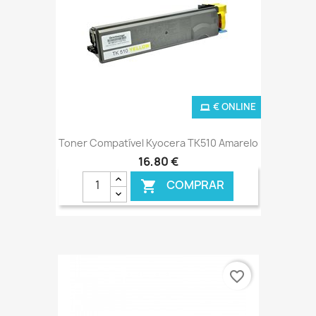
€ ONLINE
Toner Compatível Kyocera TK510 Amarelo
16,80 €
COMPRAR

favorite_border