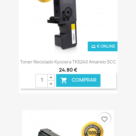
€ ONLINE
Toner Reciclado Kyocera TK5240 Amarelo SCC
24,80 €
COMPRAR

favorite_border