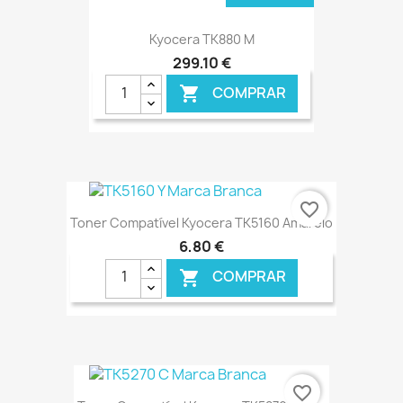
Kyocera TK880 M
299,10 €
COMPRAR

favorite_border
Toner Compatível Kyocera TK5160 Amarelo
6,80 €
COMPRAR

€ ONLINE
favorite_border