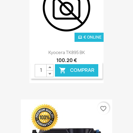
€ ONLINE
Kyocera TK895 BK
100,20 €
COMPRAR

favorite_border