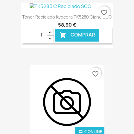
€ ONLINE
favorite_border
Toner Reciclado Kyocera TK5280 Ciano SCC
58,90 €
COMPRAR

€ ONLINE
favorite_border
€ ONLINE