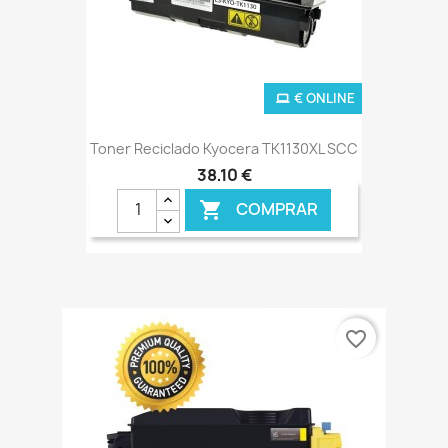
€ ONLINE
Toner Reciclado Kyocera TK1130XL SCC
38,10 €
COMPRAR

favorite_border