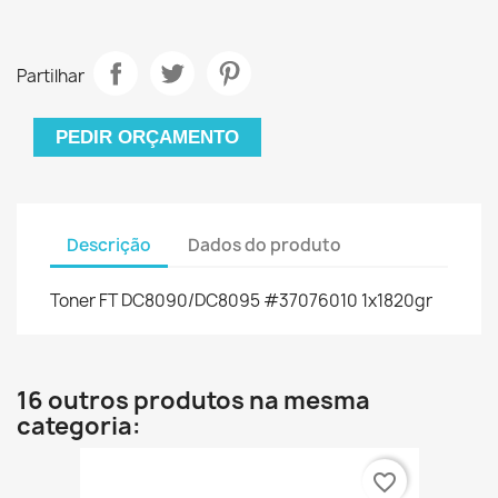
Partilhar
PEDIR ORÇAMENTO
Descrição
Dados do produto
Toner FT DC8090/DC8095 #37076010 1x1820gr
16 outros produtos na mesma
categoria:
favorite_border