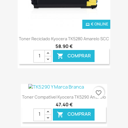
€ ONLINE
Toner Reciclado Kyocera TK5280 Amarelo SCC
58,90 €
COMPRAR

favorite_border
Toner Compatível Kyocera TK5290 Amarelo
47,40 €
COMPRAR
