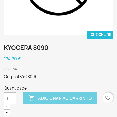
€ ONLINE
KYOCERA 8090
174,70 €
Com IVA
Original KYO8090
Quantidade

favorite_border
ADICIONAR AO CARRINHO