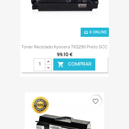
€ ONLINE
Toner Reciclado Kyocera TK5290 Preto SCC
99,10 €
COMPRAR

favorite_border