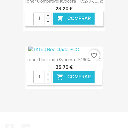
Toner Compatível Kyocera TK5270 Ciano
23,20 €
COMPRAR

€ ONLINE
favorite_border
Toner Reciclado Kyocera TK160XL SCC
35,70 €
COMPRAR

€ ONLINE
Facebook
LinkedIn