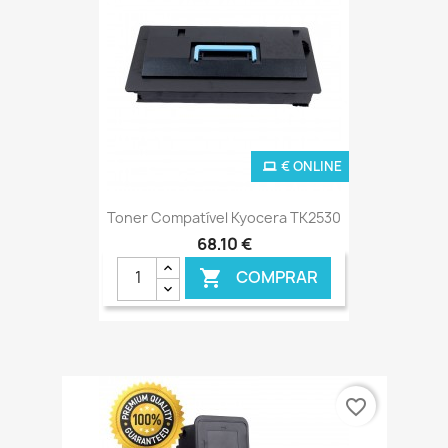
€ ONLINE
Toner Compatível Kyocera TK2530
68,10 €
COMPRAR

favorite_border