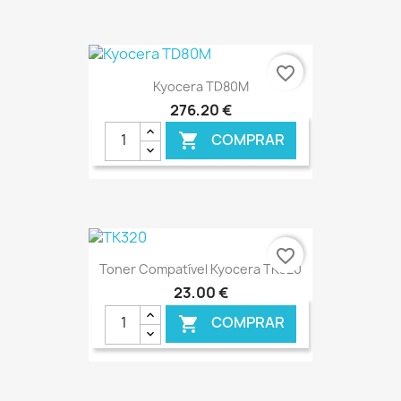
€ ONLINE
favorite_border
Kyocera TD80M
276,20 €
COMPRAR

€ ONLINE
favorite_border
Toner Compatível Kyocera TK320
23,00 €
COMPRAR
