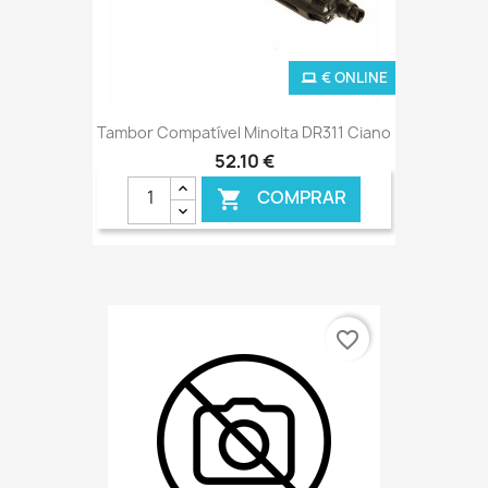
€ ONLINE
Tambor Compatível Minolta DR311 Ciano
52,10 €
COMPRAR

favorite_border