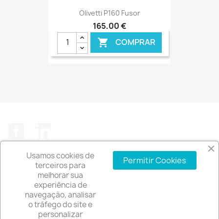
Olivetti P160 Fusor
165,00 €
COMPRAR

Facebook
LinkedIn
Usamos cookies de
Permitir Cookies
terceiros para
melhorar sua
experiência de
A EMPRESA

navegação, analisar
o tráfego do site e
INFORMAÇÃO DA LOJA
keyboard_arrow_down
personalizar