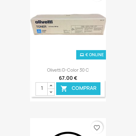
€ ONLINE
Olivetti D-Color 30 C
67,00 €
COMPRAR

favorite_border