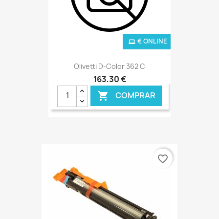
€ ONLINE
Olivetti D-Color 362 C
163,30 €
COMPRAR

favorite_border