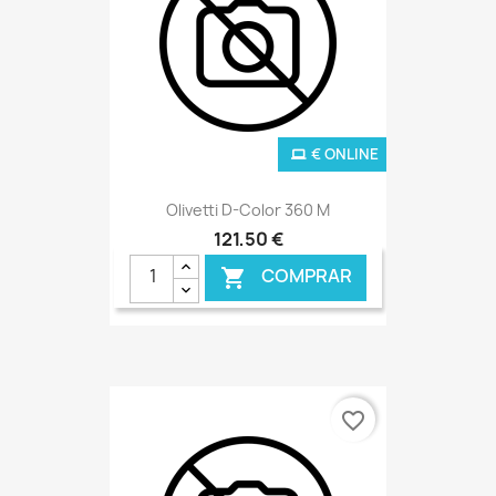
€ ONLINE
Olivetti D-Color 360 M
121,50 €
COMPRAR

favorite_border