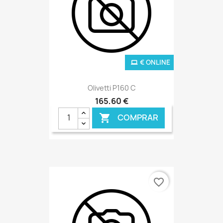
€ ONLINE
Olivetti P160 C
165,60 €
COMPRAR

favorite_border