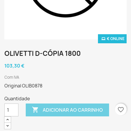
€ ONLINE
OLIVETTI D-CÓPIA 1800
103,30 €
Com IVA
Original OLIB0878
Quantidade

favorite_border
ADICIONAR AO CARRINHO