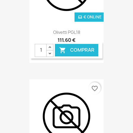
€ ONLINE
Olivetti PGL18
111,60 €
COMPRAR

favorite_border