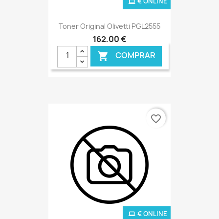
€ ONLINE
Toner Original Olivetti PGL2555
162,00 €
COMPRAR

favorite_border
€ ONLINE