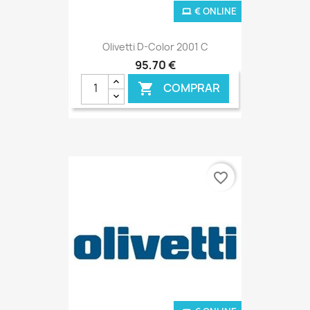
€ ONLINE
Olivetti D-Color 2001 C
95,70 €
COMPRAR

favorite_border