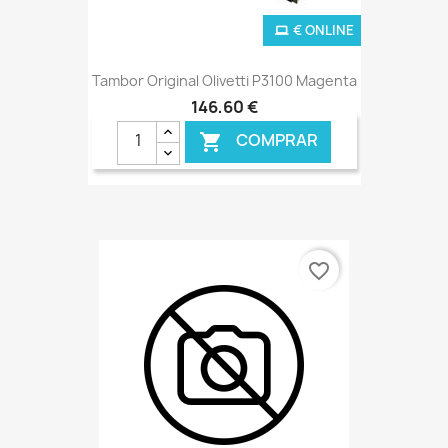
€ ONLINE
Tambor Original Olivetti P3100 Magenta
146,60 €
COMPRAR

favorite_border