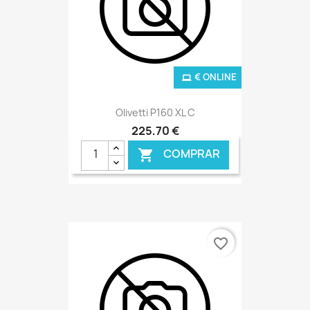
€ ONLINE
Olivetti P160 XL C
225,70 €
COMPRAR

favorite_border