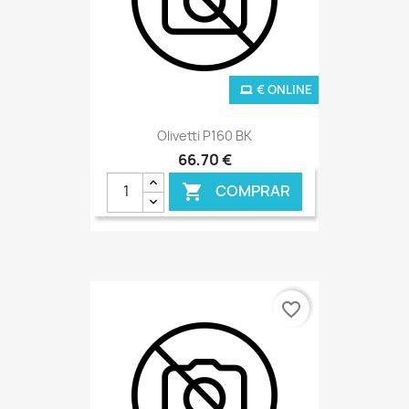
€ ONLINE
Olivetti P160 BK
66,70 €
COMPRAR

favorite_border