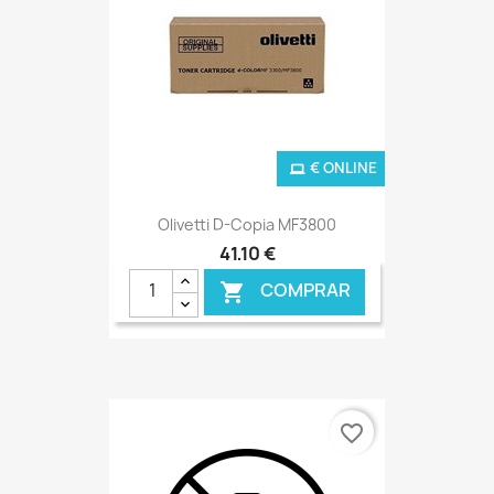
€ ONLINE
Olivetti D-Copia MF3800
41,10 €
COMPRAR

favorite_border