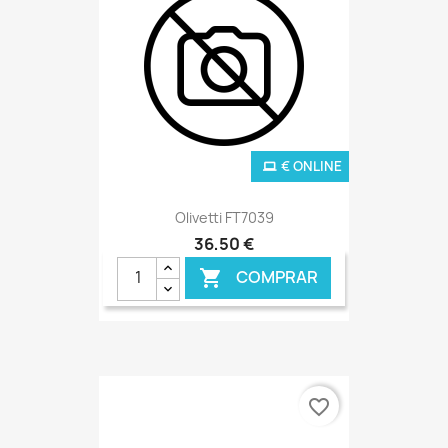
€ ONLINE
Olivetti FT7039
36,50 €
COMPRAR

favorite_border