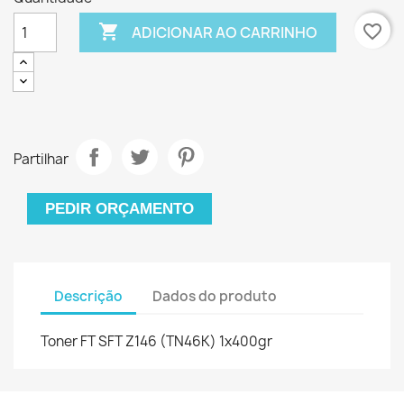

favorite_border
ADICIONAR AO CARRINHO
Partilhar
PEDIR ORÇAMENTO
Descrição
Dados do produto
Toner FT SFT Z146 (TN46K) 1x400gr