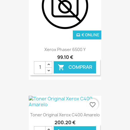
€ ONLINE
Xerox Phaser 6500 Y
99,10 €
COMPRAR

favorite_border
Toner Original Xerox C400 Amarelo
200,20 €