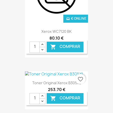
€ ONLINE
Xerox WC7120 BK
80,10 €
COMPRAR

favorite_border
Toner Original Xerox B305XL
253,70 €
COMPRAR
