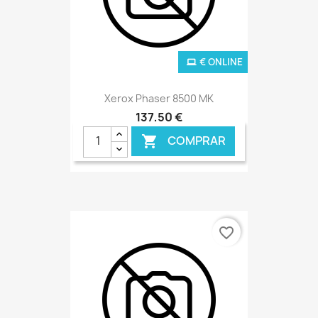
€ ONLINE
Xerox Phaser 8500 MK
137,50 €
COMPRAR

favorite_border