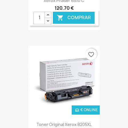
Xerox Phaser 6510 C
120,70 €
COMPRAR

favorite_border
€ ONLINE
Toner Original Xerox B205XL