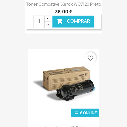
Toner Compatível Xerox WC7120 Preto
38,00 €
COMPRAR

favorite_border
€ ONLINE