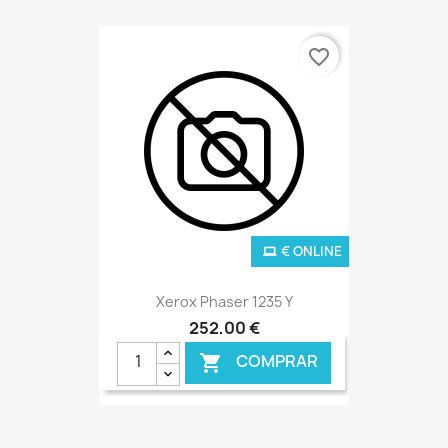
favorite_border
€ ONLINE
Xerox Phaser 1235 Y
252,00 €
COMPRAR
