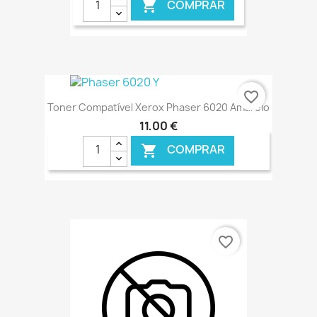
COMPRAR

€ ONLINE
favorite_border
Toner Compatível Xerox Phaser 6020 Amarelo
11,00 €
COMPRAR

€ ONLINE
favorite_border