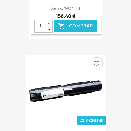
Xerox WC4118
156,40 €
COMPRAR

favorite_border
€ ONLINE