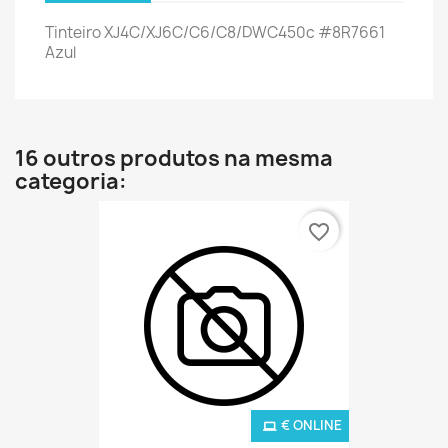
Tinteiro XJ4C/XJ6C/C6/C8/DWC450c #8R7661
Azul
16 outros produtos na mesma
categoria:
favorite_border
€ ONLINE