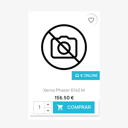
€ ONLINE
favorite_border
€ ONLINE
Xerox Phaser 6140 M
156,50 €
COMPRAR
