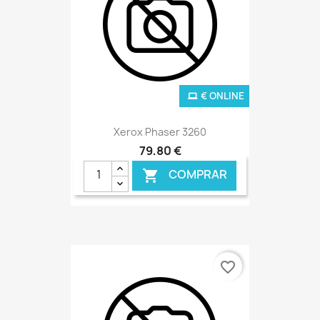
€ ONLINE
Xerox Phaser 3260
79,80 €
COMPRAR

favorite_border