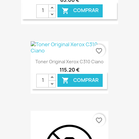
65,00 €
COMPRAR

favorite_border
Toner Original Xerox C310 Ciano
115,20 €
COMPRAR

€ ONLINE
favorite_border