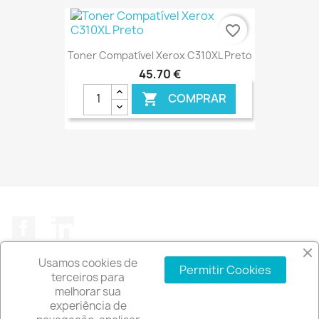
favorite_border
Toner Compatível Xerox C310XL Preto
45,70 €
COMPRAR

€ ONLINE
Facebook
LinkedIn
Usamos cookies de
Permitir Cookies
terceiros para
melhorar sua
experiência de
A EMPRESA
