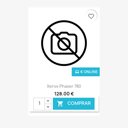
€ ONLINE
favorite_border
€ ONLINE
Xerox Phaser 780
128,00 €
COMPRAR
