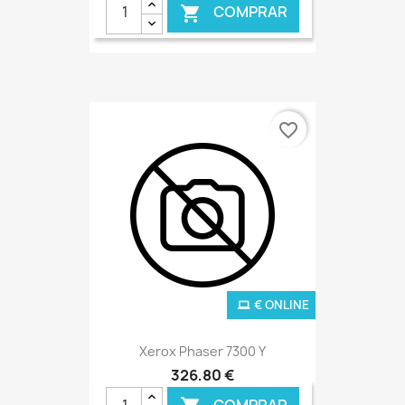
COMPRAR

favorite_border
€ ONLINE
Xerox Phaser 7300 Y
326,80 €
COMPRAR