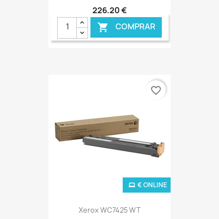
226,20 €
COMPRAR

favorite_border
€ ONLINE
Xerox WC7425 WT