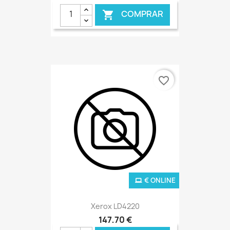
COMPRAR

favorite_border
€ ONLINE
Xerox LD4220
147,70 €