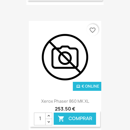
€ ONLINE
favorite_border
€ ONLINE
Xerox Phaser 860 MK XL
253,50 €
COMPRAR
