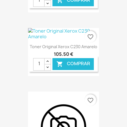

favorite_border
Toner Original Xerox C230 Amarelo
105,50 €
COMPRAR

€ ONLINE
favorite_border