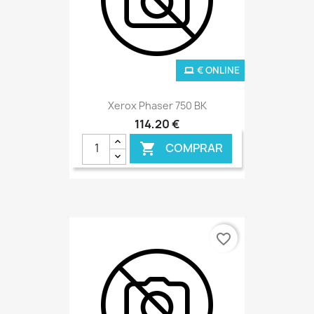
€ ONLINE
Xerox Phaser 750 BK
114,20 €
COMPRAR

favorite_border