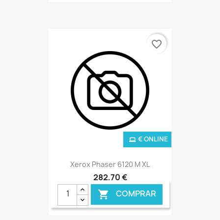
favorite_border
€ ONLINE
Xerox Phaser 6120 M XL
282,70 €
COMPRAR
