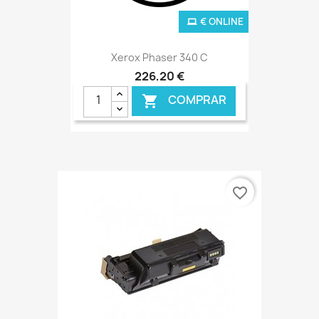
€ ONLINE
Xerox Phaser 340 C
226,20 €
COMPRAR

favorite_border