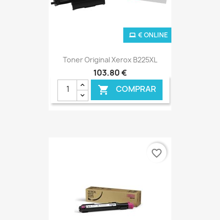
€ ONLINE
Toner Original Xerox B225XL
103,80 €
COMPRAR

favorite_border