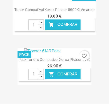
Toner Compatível Xerox Phaser 6600XL Amarelo
18,80 €
COMPRAR

PACK
favorite_border
Pack Toners Compatível Xerox Phaser 6140
26,90 €
COMPRAR

€ ONLINE