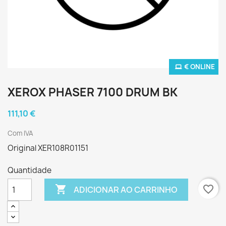
€ ONLINE
XEROX PHASER 7100 DRUM BK
111,10 €
Com IVA
Original XER108R01151
Quantidade

favorite_border
ADICIONAR AO CARRINHO