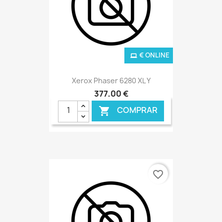
€ ONLINE
Xerox Phaser 6280 XL Y
377,00 €
COMPRAR

favorite_border