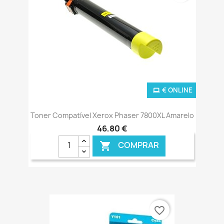
€ ONLINE
Toner Compatível Xerox Phaser 7800XL Amarelo
46,80 €
COMPRAR

favorite_border