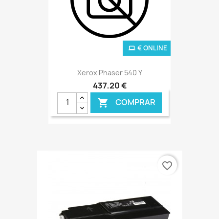
€ ONLINE
Xerox Phaser 540 Y
437,20 €
COMPRAR

favorite_border