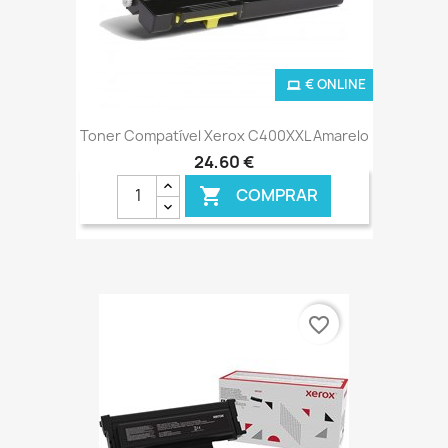
€ ONLINE
Toner Compatível Xerox C400XXL Amarelo
24,60 €
COMPRAR

favorite_border