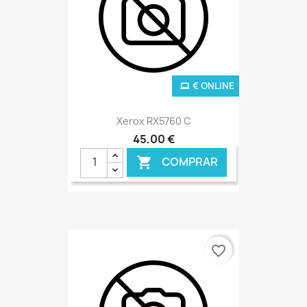
€ ONLINE
Xerox RX5760 C
45,00 €
COMPRAR

favorite_border