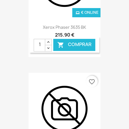
€ ONLINE
Xerox Phaser 3635 BK
215,90 €
COMPRAR

favorite_border