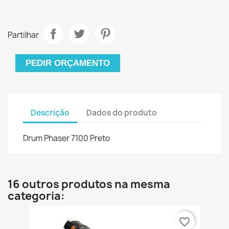
Partilhar
PEDIR ORÇAMENTO
Descrição
Dados do produto
Drum Phaser 7100 Preto
16 outros produtos na mesma
categoria:
favorite_border