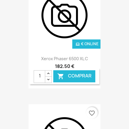
€ ONLINE
Xerox Phaser 6500 XL C
182,50 €
COMPRAR

favorite_border