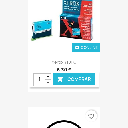
€ ONLINE
Xerox Y101 C
6,30 €
COMPRAR

favorite_border