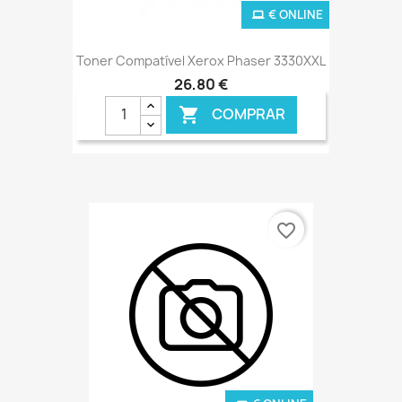
€ ONLINE
Toner Compatível Xerox Phaser 3330XXL
26,80 €
COMPRAR

favorite_border