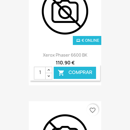
€ ONLINE
Xerox Phaser 6600 BK
110,90 €
COMPRAR

favorite_border