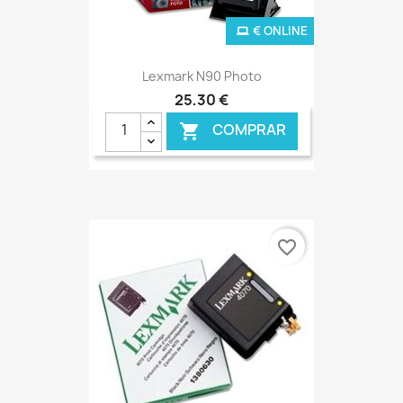
€ ONLINE
Lexmark N90 Photo
25,30 €
COMPRAR

favorite_border