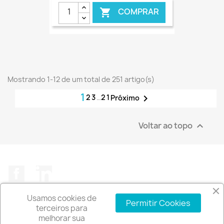
COMPRAR

€ ONLINE
Mostrando 1-12 de um total de 251 artigo(s)
1
2
3
…
21

Próximo
Voltar ao topo

Facebook
LinkedIn
Usamos cookies de
Permitir Cookies
terceiros para
melhorar sua