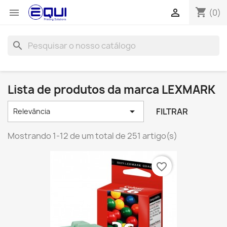
shopping_cart


(0)
search
Lista de produtos da marca LEXMARK

FILTRAR
Relevância
Mostrando 1-12 de um total de 251 artigo(s)
favorite_border