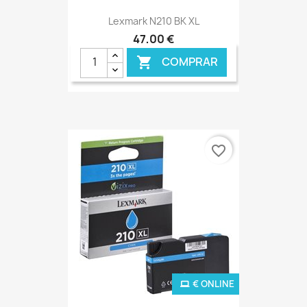
Lexmark N210 BK XL
47,00 €
COMPRAR

favorite_border
€ ONLINE