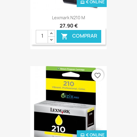
€ ONLINE
Lexmark N210 M
27,90 €
COMPRAR

favorite_border
€ ONLINE