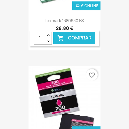
€ ONLINE
Lexmark 1380630 BK
28,80 €
COMPRAR

favorite_border