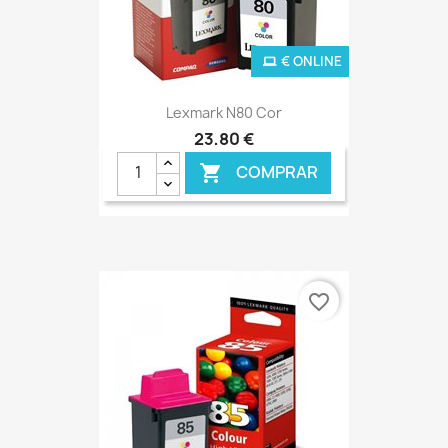
€ ONLINE
Lexmark N80 Cor
23,80 €
COMPRAR

favorite_border