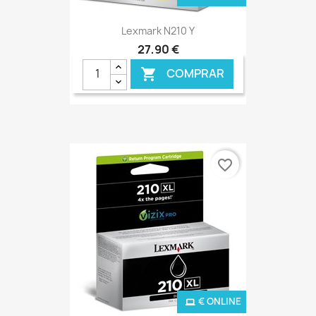
Lexmark N210 Y
27,90 €
COMPRAR

favorite_border
€ ONLINE