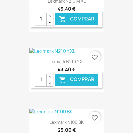
Lexmark N210 M XL
43,40 €
COMPRAR

favorite_border
Lexmark N210 Y XL
43,40 €
COMPRAR

€ ONLINE
favorite_border
Lexmark N100 BK
25,00 €