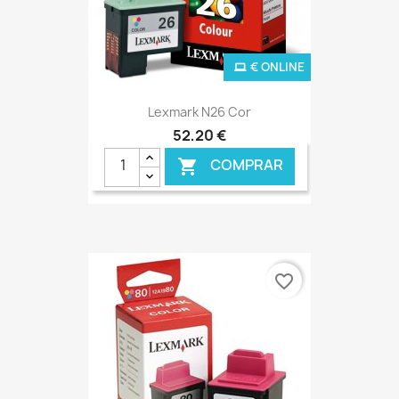
€ ONLINE
Lexmark N26 Cor
52,20 €
COMPRAR

favorite_border