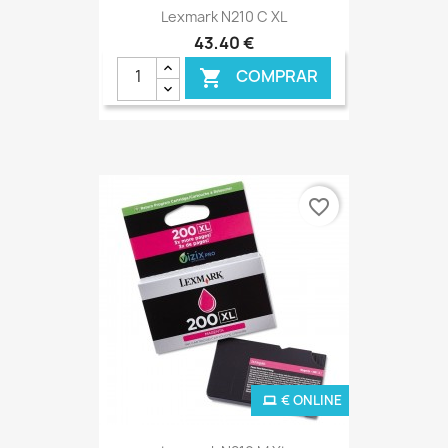
Lexmark N210 C XL
43,40 €
COMPRAR

favorite_border
€ ONLINE