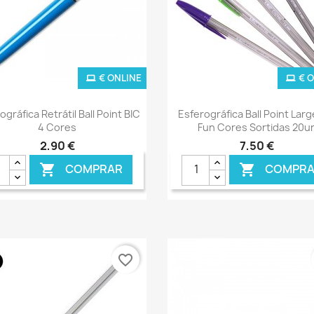
€ ONLINE
€ 
Ver+
Ver+


ográfica Retrátil Ball Point BIC
Esferográfica Ball Point Larg
4 Cores
Fun Cores Sortidas 20u
2,90 €
7,50 €
COMPRAR
COMPRA


favorite_border