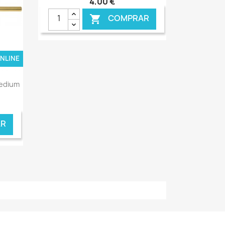
4,00 €
COMPRAR

ONLINE
€ ONLINE
Medium
R