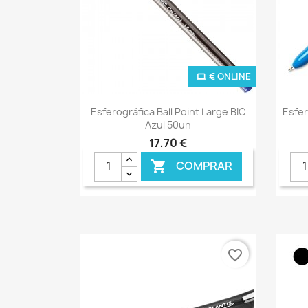
€ ONLINE
Ver+

Esferográfica Ball Point Large BIC
Esfer
Azul 50un
17,70 €
COMPRAR

favorite_border