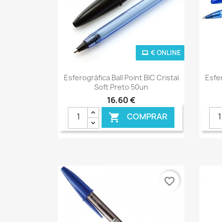
€ ONLINE
Ver+

Esferográfica Ball Point BIC Cristal
Esfer
Soft Preto 50un
16,60 €
COMPRAR

favorite_border