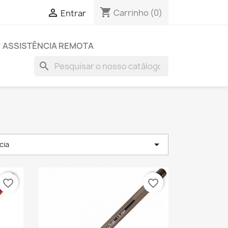
shopping_cart

Carrinho
(0)
Entrar
ASSISTÊNCIA REMOTA
search

cia
favorite_border
favorite_border