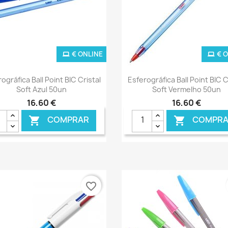
€ ONLINE
€ 
Ver+
Ver+


ográfica Ball Point BIC Cristal
Esferográfica Ball Point BIC C
Soft Azul 50un
Soft Vermelho 50un
16,60 €
16,60 €
COMPRAR
COMPRA


favorite_border