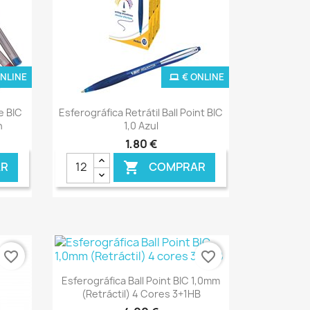
ONLINE
€ ONLINE
Ver+

e BIC
Esferográfica Retrátil Ball Point BIC
n
1,0 Azul
1,80 €
R
COMPRAR

favorite_border
favorite_border
Ver+

Esferográfica Ball Point BIC 1,0mm
(Retráctil) 4 Cores 3+1HB