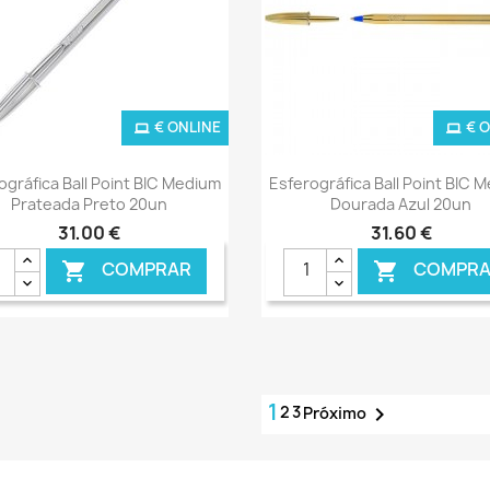
€ ONLINE
€ 
Ver+
Ver+


ográfica Ball Point BIC Medium
Esferográfica Ball Point BIC 
Prateada Preto 20un
Dourada Azul 20un
31,00 €
31,60 €
COMPRAR
COMPRA


1
2
3

Próximo