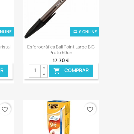
ONLINE
€ ONLINE
Ver+

ristal
Esferográfica Ball Point Large BIC
Preto 50un
17,70 €
R
COMPRAR

favorite_border
favorite_border