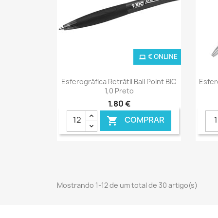
€ ONLINE
Ver+

Esferográfica Retrátil Ball Point BIC
Esfer
1,0 Preto
1,80 €
COMPRAR

Mostrando 1-12 de um total de 30 artigo(s)