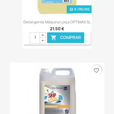
€ ONLINE
Detergente Máquina Loiça OPTIMAX 5L
21,50 €
COMPRAR

favorite_border