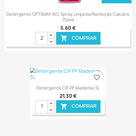
Detergente OPTIMAX WC Spray Limpeza/Remoção Calcário
750ml
5,60 €
COMPRAR

favorite_border
Detergente CIF PF Madeiras 5L
21,30 €
COMPRAR
