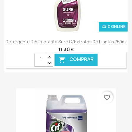
€ ONLINE
Detergente Desinfetante Sure C/Extratos De Plantas 750ml
11,30 €
COMPRAR

favorite_border