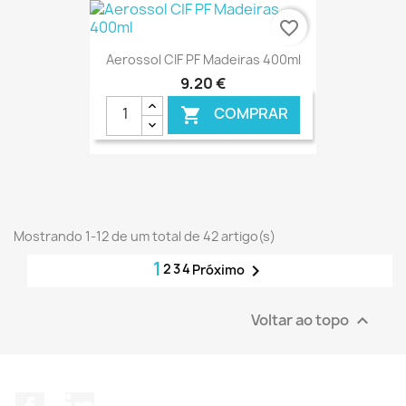
€ ONLINE
favorite_border
Aerossol CIF PF Madeiras 400ml
9,20 €
COMPRAR

€ ONLINE
Mostrando 1-12 de um total de 42 artigo(s)
1
2
3
4

Próximo
Voltar ao topo

Facebook
LinkedIn