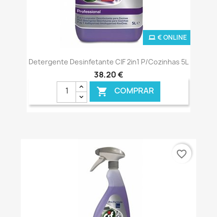
€ ONLINE
Detergente Desinfetante CIF 2in1 P/Cozinhas 5L
38,20 €
COMPRAR

favorite_border