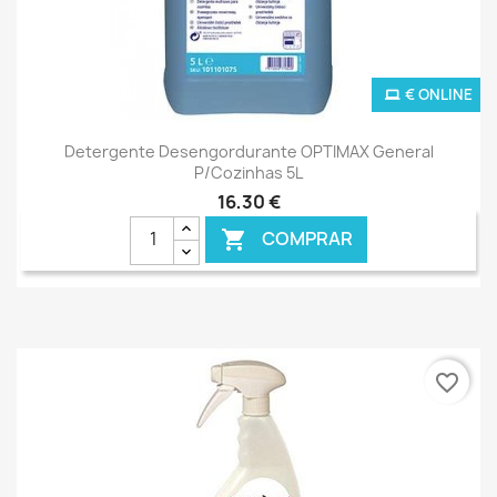
€ ONLINE
Detergente Desengordurante OPTIMAX General
P/Cozinhas 5L
16,30 €
COMPRAR

favorite_border