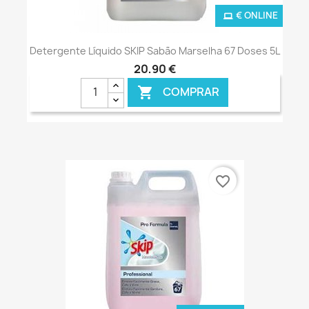
€ ONLINE
Detergente Líquido SKIP Sabão Marselha 67 Doses 5L
20,90 €
COMPRAR

favorite_border