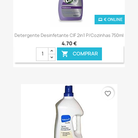
€ ONLINE
Detergente Desinfetante CIF 2in1 P/Cozinhas 750ml
4,70 €
COMPRAR

favorite_border