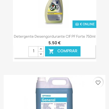
€ ONLINE
Detergente Desengordurante CIF PF Forte 750ml
5,50 €
COMPRAR

favorite_border