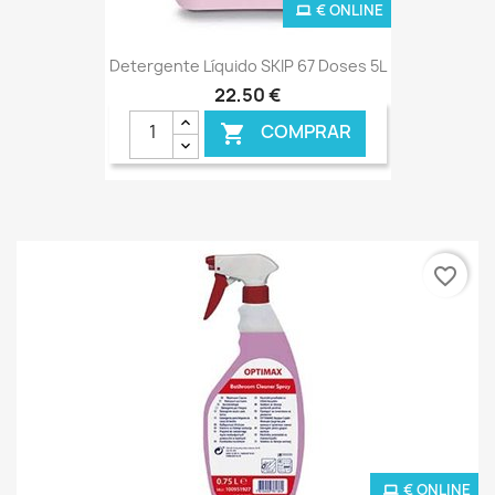
€ ONLINE
Detergente Líquido SKIP 67 Doses 5L
22,50 €
COMPRAR

favorite_border
€ ONLINE