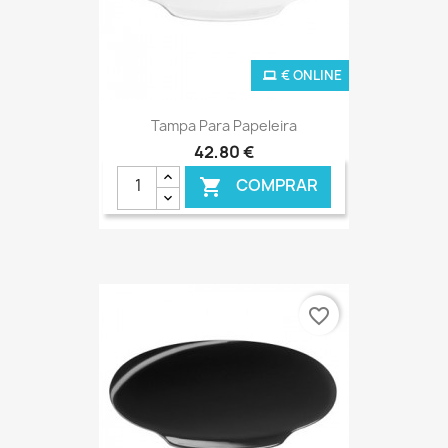
€ ONLINE
Tampa Para Papeleira
42,80 €
COMPRAR

favorite_border