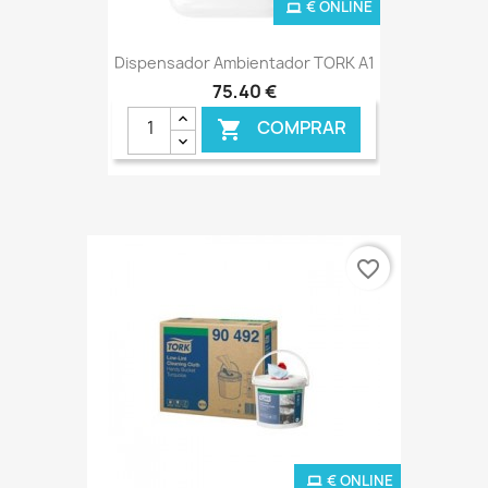
€ ONLINE
Dispensador Ambientador TORK A1
75,40 €
COMPRAR

favorite_border
€ ONLINE