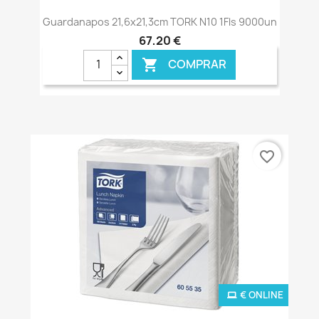
Guardanapos 21,6x21,3cm TORK N10 1Fls 9000un
67,20 €
COMPRAR

favorite_border
€ ONLINE