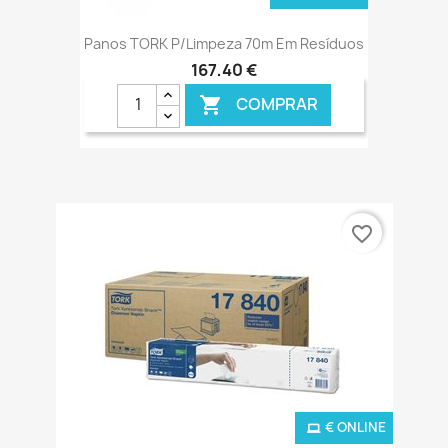
Panos TORK P/Limpeza 70m Em Resíduos
167,40 €
COMPRAR

favorite_border
€ ONLINE