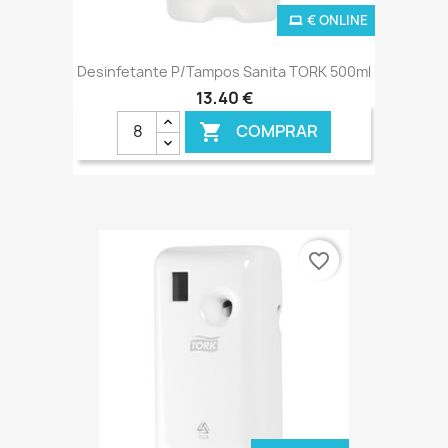
€ ONLINE
Desinfetante P/Tampos Sanita TORK 500ml
13,40 €
COMPRAR

favorite_border