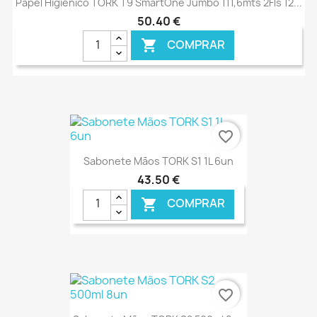
Papel Higiénico TORK T9 SmartOne Jumbo 111,6mts 2Fls 12...
50,40 €
COMPRAR

favorite_border
Sabonete Mãos TORK S1 1L 6un
43,50 €
COMPRAR

€ ONLINE
favorite_border