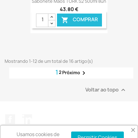
Sabonete Mãos TORK S2 500ml 8un
43,80 €
COMPRAR

€ ONLINE
Mostrando 1-12 de um total de 16 artigo(s)
1
2

Próximo
Voltar ao topo

Facebook
LinkedIn
Usamos cookies de
Permitir Cookies