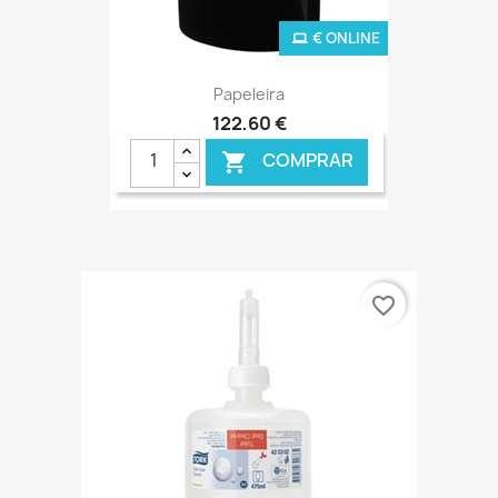
€ ONLINE
Papeleira
122,60 €
COMPRAR

favorite_border