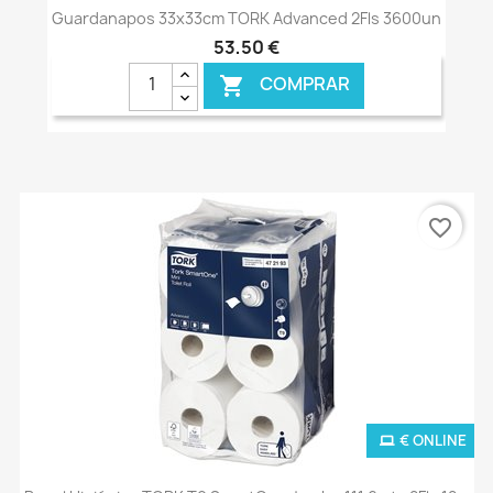
Guardanapos 33x33cm TORK Advanced 2Fls 3600un
53,50 €
COMPRAR

favorite_border
€ ONLINE