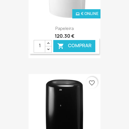
€ ONLINE
Papeleira
120,30 €
COMPRAR

favorite_border