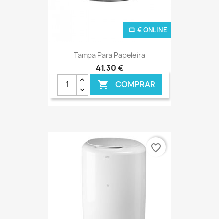
€ ONLINE
Tampa Para Papeleira
41,30 €
COMPRAR

favorite_border