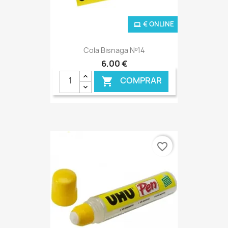
€ ONLINE
Cola Bisnaga Nº14
6,00 €
COMPRAR

favorite_border