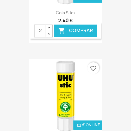
Cola Stick
2,40 €
COMPRAR

favorite_border
€ ONLINE