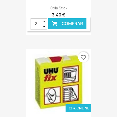
Cola Stick
3,40 €
COMPRAR

favorite_border
€ ONLINE