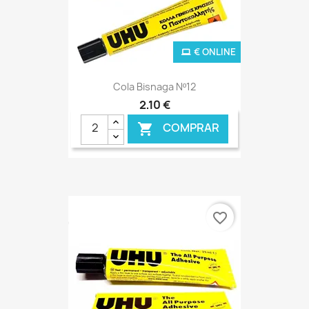
€ ONLINE
Cola Bisnaga Nº12
2,10 €
COMPRAR

favorite_border