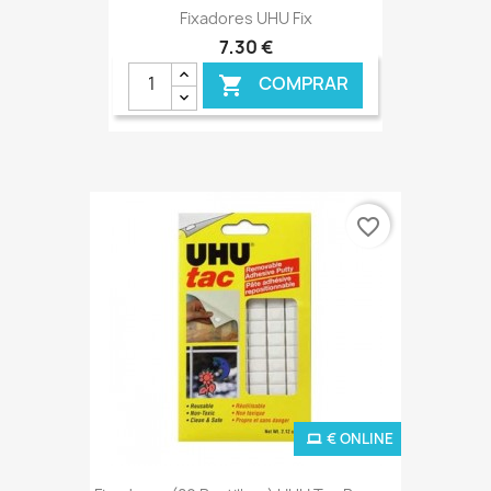
Fixadores UHU Fix
7,30 €
COMPRAR

favorite_border
€ ONLINE