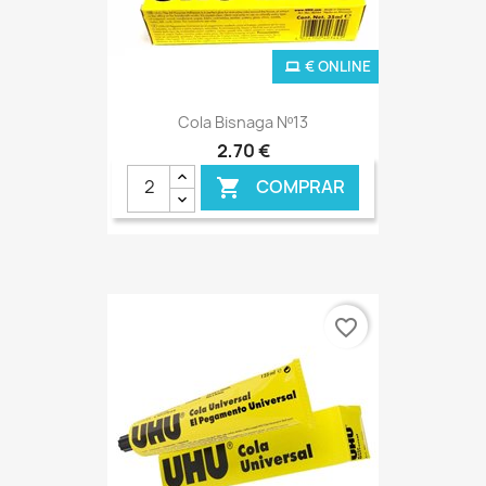
€ ONLINE
Cola Bisnaga Nº13
2,70 €
COMPRAR

favorite_border