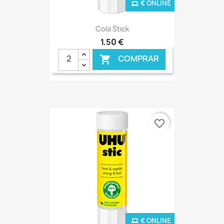
€ ONLINE
Cola Stick
1,50 €
COMPRAR

favorite_border
€ ONLINE