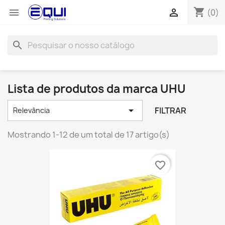
shopping_cart


(0)
search
Lista de produtos da marca UHU

FILTRAR
Relevância
Mostrando 1-12 de um total de 17 artigo(s)
favorite_border