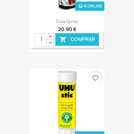
€ ONLINE
Cola Spray
20,90 €
COMPRAR

favorite_border