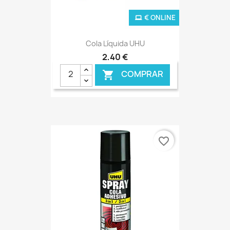
€ ONLINE
Cola Líquida UHU
2,40 €
COMPRAR

favorite_border