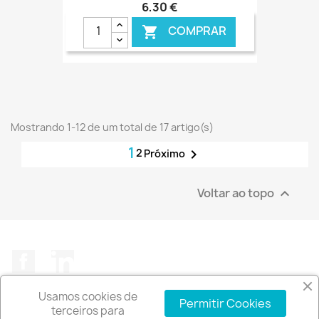
6,30 €
COMPRAR

€ ONLINE
Mostrando 1-12 de um total de 17 artigo(s)
1
2

Próximo
Voltar ao topo

Facebook
LinkedIn
Usamos cookies de
Permitir Cookies
terceiros para