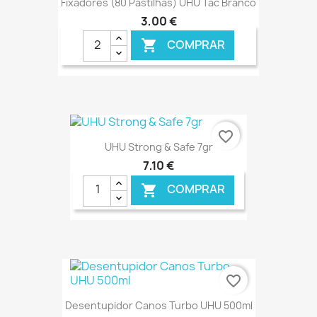
Fixadores (80 Pastilhas) UHU Tac Branco
3,00 €
COMPRAR

favorite_border
UHU Strong & Safe 7gr
7,10 €
COMPRAR

€ ONLINE
favorite_border
Desentupidor Canos Turbo UHU 500ml