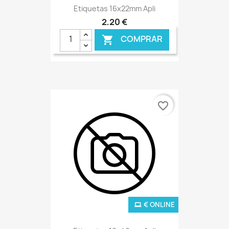
Etiquetas 16x22mm Apli
2,20 €
COMPRAR

favorite_border
€ ONLINE