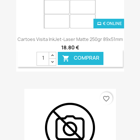
€ ONLINE
Cartoes Visita InkJet-Laser Matte 250gr 89x51mm
18,80 €
COMPRAR

favorite_border