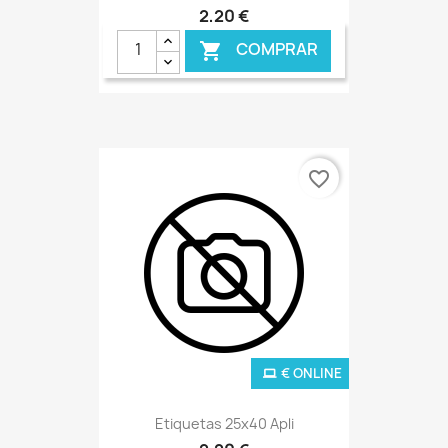
2,20 €
COMPRAR

favorite_border
€ ONLINE
Etiquetas 25x40 Apli