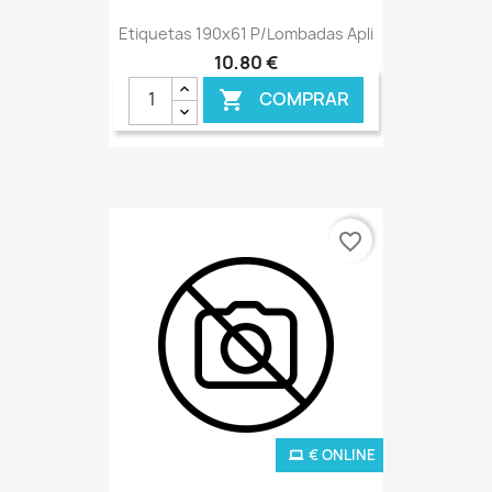
Etiquetas 190x61 P/Lombadas Apli
10,80 €
COMPRAR

favorite_border
€ ONLINE