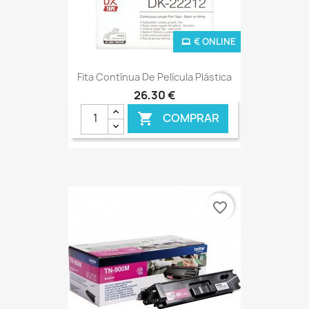
€ ONLINE
Fita Contínua De Película Plástica
26,30 €
COMPRAR

favorite_border