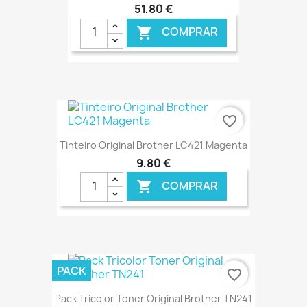
51,80 €
COMPRAR

€ ONLINE
favorite_border
Tinteiro Original Brother LC421 Magenta
9,80 €
COMPRAR

€ ONLINE
PACK
favorite_border
Pack Tricolor Toner Original Brother TN241