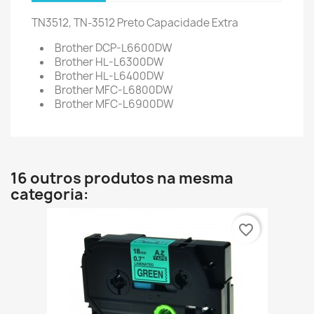
TN3512, TN-3512 Preto Capacidade Extra
Brother DCP-L6600DW
Brother HL-L6300DW
Brother HL-L6400DW
Brother MFC-L6800DW
Brother MFC-L6900DW
16 outros produtos na mesma
categoria:
favorite_border