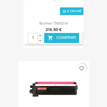
€ ONLINE
Brother TN900 M
216,90 €
COMPRAR

favorite_border