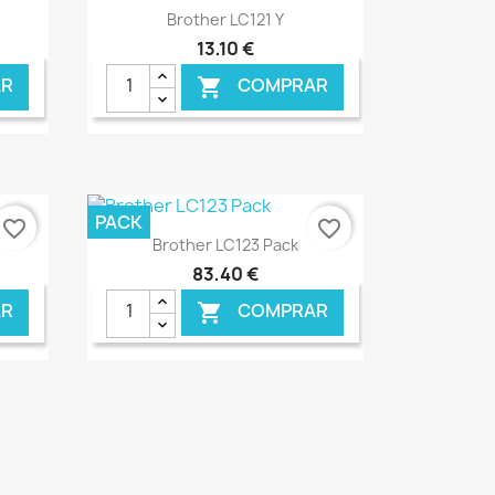
Ver+

Brother LC121 Y
13,10 €
R
COMPRAR

PACK
favorite_border
favorite_border
Ver+

Brother LC123 Pack
83,40 €
R
COMPRAR

NLINE
€ ONLINE