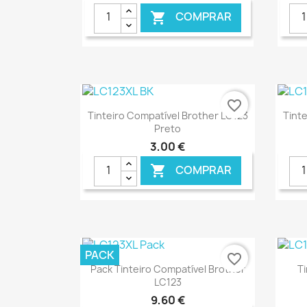
COMPRAR

€ ONLINE
favorite_border
Ver+

Tinteiro Compatível Brother LC123
Tinte
Preto
3,00 €
COMPRAR

€ ONLINE
PACK
favorite_border
Ver+

Pack Tinteiro Compatível Brother
T
LC123
9,60 €