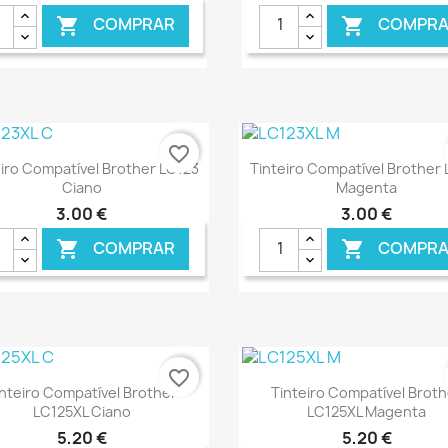
COMPRAR
COMPRA


€ ONLINE
€ O
favorite_border
Ver+
Ver+


iro Compatível Brother LC123
Tinteiro Compatível Brother
Ciano
Magenta
3,00 €
3,00 €
COMPRAR
COMPRA


€ ONLINE
€ 
favorite_border
Ver+
Ver+


inteiro Compatível Brother
Tinteiro Compatível Broth
LC125XL Ciano
LC125XL Magenta
5,20 €
5,20 €