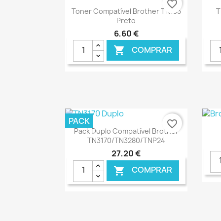
favorite_border
Ver+

Toner Compatível Brother TN135
T
Preto
6,60 €
COMPRAR

€ ONLINE
PACK
favorite_border
Ver+

Pack Duplo Compatível Brother
TN3170/TN3280/TNP24
27,20 €
COMPRAR

€ ONLINE