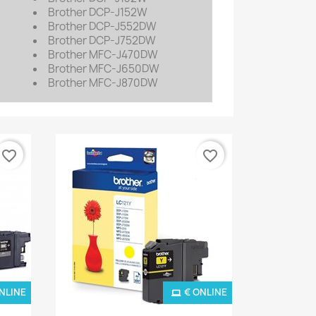
Brother
DCP-J152W
Brother
DCP-J552DW
Brother
DCP-J752DW
Brother
MFC-J470DW
Brother
MFC-J650DW
Brother
MFC-J870DW
favorite_border
favorite_border
NLINE
€ ONLINE