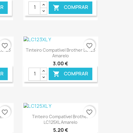
R
COMPRAR

NLINE
€ ONLINE
favorite_border
favorite_border
Ver+

 LC123
Tinteiro Compatível Brother LC123
Amarelo
3,00 €
R
COMPRAR

ONLINE
€ ONLINE
favorite_border
favorite_border
Ver+

er
Tinteiro Compatível Brother
LC125XL Amarelo
5,20 €