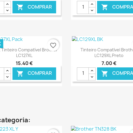
COMPRAR
COMPRA


€ ONLINE
€ 
K
favorite_border
Ver+
Ver+


 Tinteiro Compatível Brother
Tinteiro Compatível Broth
LC127XL
LC129XL Preto
15,40 €
7,00 €
COMPRAR
COMPRA


€ ONLINE
€ 
categoria: