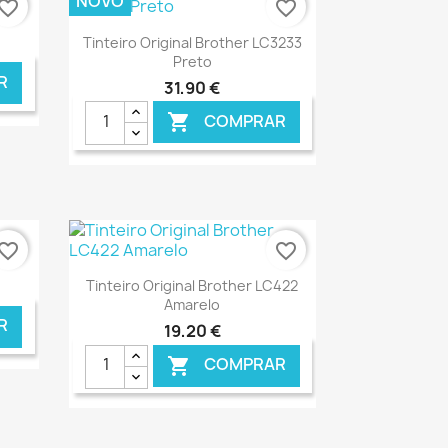
NOVO
vorite_border
favorite_border
Ver+

Tinteiro Original Brother LC3233
Preto
R
31,90 €
COMPRAR

NLINE
€ ONLINE
vorite_border
favorite_border
Ver+

Tinteiro Original Brother LC422
Amarelo
R
19,20 €
COMPRAR

NLINE
€ ONLINE