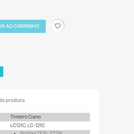
favorite_border
AR AO CARRINHO
do produto
Tinteiro Ciano
LC121C, LC-121C
Brother DCP-J132W