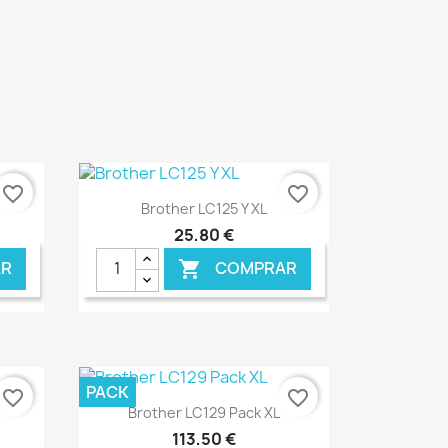
favorite_border
favorite_border
Ver+

Brother LC125 Y XL
25,80 €
R
COMPRAR

NLINE
€ ONLINE
PACK
favorite_border
favorite_border
Ver+

Brother LC129 Pack XL
113,50 €