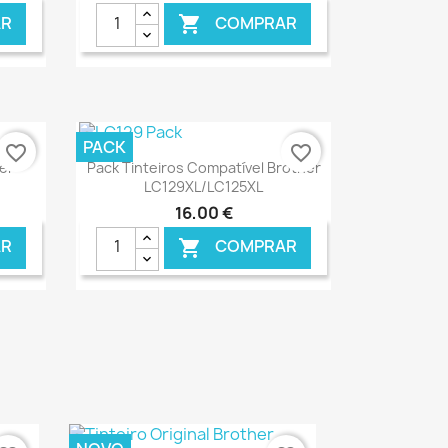
R
COMPRAR

ONLINE
€ ONLINE
PACK
favorite_border
favorite_border
Ver+

er
Pack Tinteiros Compatível Brother
LC129XL/LC125XL
16,00 €
R
COMPRAR

ONLINE
€ ONLINE