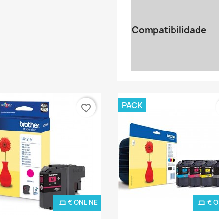
Compatibilidade
PACK
favorite_border
€ ONLINE
€ O