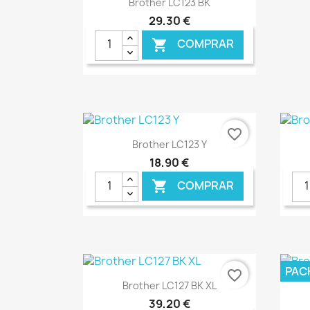

Brother LC123 BK
29,30 €
COMPRAR

favorite_border
Ver+

Brother LC123 Y
18,90 €
COMPRAR

€ ONLINE
PAC
favorite_border
Ver+

Brother LC127 BK XL
39,20 €