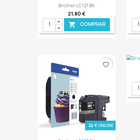
Ver+

Brother LC121 BK
21,80 €
COMPRAR

favorite_border
€ ONLINE
Ver+