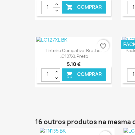
COMPRAR

€ ONLINE
PAC
favorite_border
Ver+

Tinteiro Compatível Brother
Pack
LC127XL Preto
5,10 €
COMPRAR

€ ONLINE
16 outros produtos na mesma 