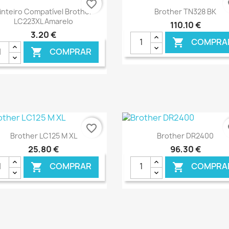
favorite_border
fa
Ver+
Ver+


inteiro Compatível Brother
Brother TN328 BK
LC223XL Amarelo
110,10 €
3,20 €
COMPRA

COMPRAR

€ ONLINE
€ O
favorite_border
fa
Ver+
Ver+


Brother LC125 M XL
Brother DR2400
25,80 €
96,30 €
COMPRAR
COMPRA


€ ONLINE
€ O