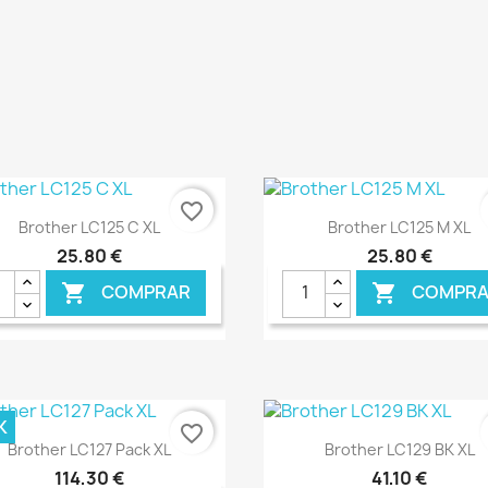
favorite_border
Ver+
Ver+


Brother LC125 C XL
Brother LC125 M XL
25,80 €
25,80 €
COMPRAR
COMPRA


€ ONLINE
€ O
K
favorite_border
Ver+
Ver+


Brother LC127 Pack XL
Brother LC129 BK XL
114,30 €
41,10 €