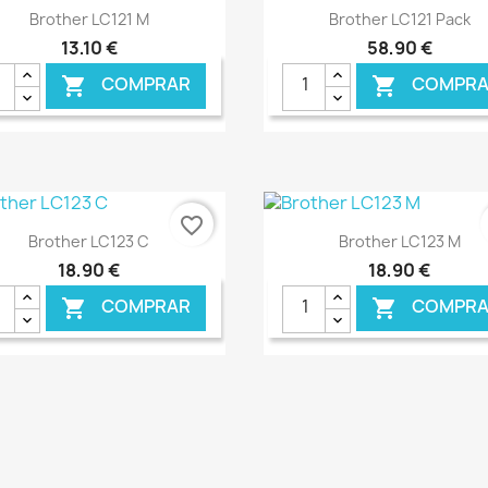
Ver+
Ver+


Brother LC121 M
Brother LC121 Pack
13,10 €
58,90 €
COMPRAR
COMPRA


favorite_border
Ver+
Ver+


Brother LC123 C
Brother LC123 M
18,90 €
18,90 €
COMPRAR
COMPRA


€ ONLINE
€ O