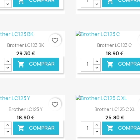
COMPRAR
COMPRA


favorite_border
Ver+
Ver+


Brother LC123 BK
Brother LC123 C
29,30 €
18,90 €
COMPRAR
COMPRA


€ ONLINE
€ O
favorite_border
Ver+
Ver+


Brother LC123 Y
Brother LC125 C XL
18,90 €
25,80 €
COMPRAR
COMPRA

