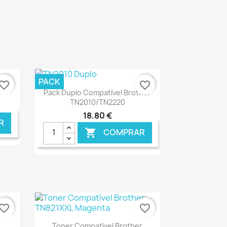
PACK
vorite_border
favorite_border
Ver+

Pack Duplo Compatível Brother
TN2010/TN2220
18,80 €
R
COMPRAR

NLINE
€ ONLINE
vorite_border
favorite_border
Ver+

Toner Compatível Brother