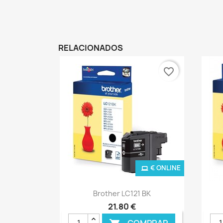
RELACIONADOS
favorite_border
€ ONLINE
Ver+

Brother LC121 BK
21,80 €