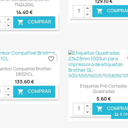
129,10 €
TN2420XL
COMPRA

14,40 €
COMPRAR

€ ONLINE
€ O
favorite_border
fa
Ver+

ambor Compatível Brother
DR321CL
133,60 €
Ver+

Etiquetas Pré-Cortadas
COMPRAR

Quadradas
5,60 €
COMPRA

€ ONLINE
€ O