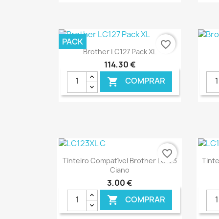
€ ONLINE
PACK
favorite_border
Ver+

Brother LC127 Pack XL
114,30 €
COMPRAR

€ ONLINE
favorite_border
Ver+

Tinteiro Compatível Brother LC123
Tinte
Ciano
3,00 €
COMPRAR
