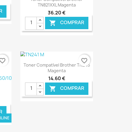
TN821XXL Magenta
R
36,20 €
COMPRAR

NLINE
€ ONLINE
vorite_border
favorite_border
Ver+

Toner Compatível Brother TN245
Magenta
14,60 €
COMPRAR

R
NLINE
€ ONLINE