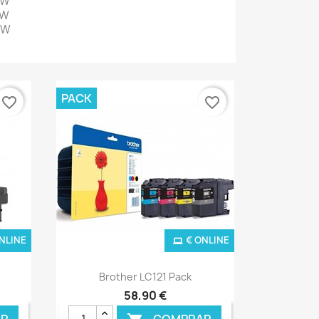
DW
DW
DW
PACK
favorite_border
favorite_border
NLINE
€ ONLINE
Ver+

Brother LC121 Pack
58,90 €