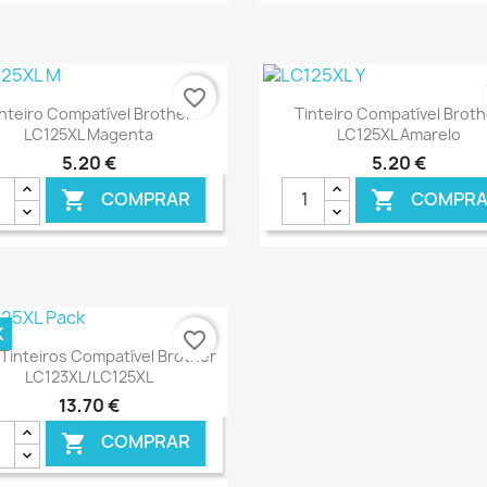
€ ONLINE
€ 
favorite_border
Ver+
Ver+


inteiro Compatível Brother
Tinteiro Compatível Broth
LC125XL Magenta
LC125XL Amarelo
5,20 €
5,20 €
COMPRAR
COMPRA


€ ONLINE
€ 
K
favorite_border
Ver+

Tinteiros Compatível Brother
LC123XL/LC125XL
13,70 €
COMPRAR
