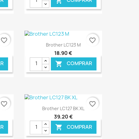
R
COMPRAR

favorite_border
favorite_border
Ver+

Brother LC123 M
18,90 €
R
COMPRAR

NLINE
€ ONLINE
favorite_border
favorite_border
Ver+

Brother LC127 BK XL
39,20 €
R
COMPRAR
