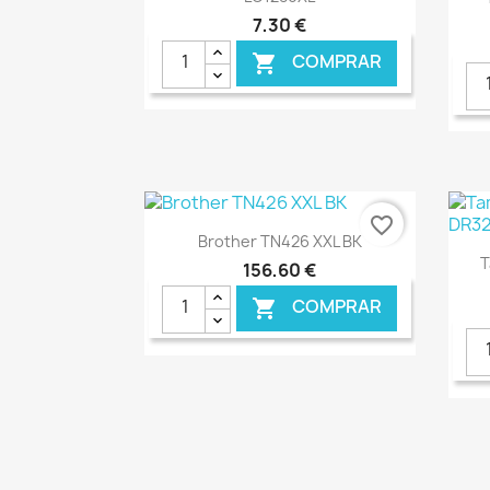
7,30 €
COMPRAR

€ ONLINE
favorite_border
Ver+

Brother TN426 XXL BK
T
156,60 €
COMPRAR

€ ONLINE