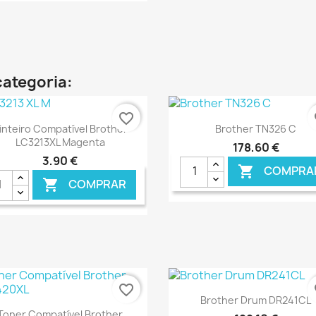
€ ONLINE
categoria:
favorite_border
fa
Ver+
Ver+


inteiro Compatível Brother
Brother TN326 C
LC3213XL Magenta
178,60 €
3,90 €
COMPRA

COMPRAR

€ ONLINE
€ O
favorite_border
fa
Ver+

Brother Drum DR241CL
Ver+

Toner Compatível Brother