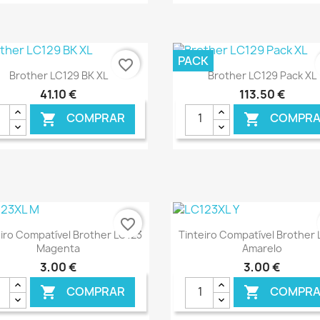
€ ONLINE
€ O
PACK
favorite_border
Ver+
Ver+


Brother LC129 BK XL
Brother LC129 Pack XL
41,10 €
113,50 €
COMPRAR
COMPRA


€ ONLINE
€ O
favorite_border
Ver+
Ver+


iro Compatível Brother LC123
Tinteiro Compatível Brother
Magenta
Amarelo
3,00 €
3,00 €
COMPRAR
COMPRA

