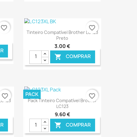
NLINE
€ ONLINE
favorite_border
favorite_border
Ver+

Tinteiro Compatível Brother LC123
Preto
3,00 €
R
COMPRAR

NLINE
€ ONLINE
PACK
favorite_border
favorite_border
Ver+

 LC123
Pack Tinteiro Compatível Brother
LC123
9,60 €
R
COMPRAR
