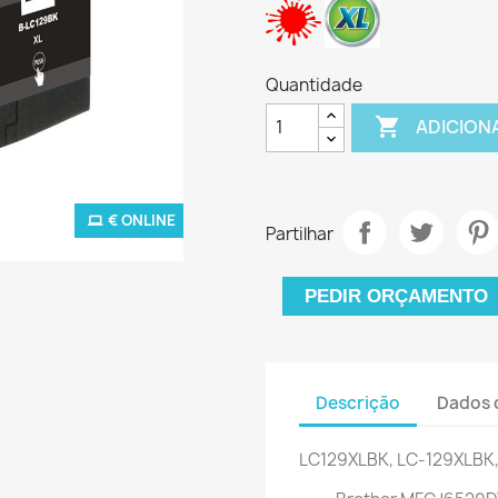
Quantidade

ADICION
€ ONLINE
Partilhar
PEDIR ORÇAMENTO
Descrição
Dados 
LC129XLBK, LC-129XLBK, 