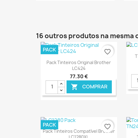
€ ONLINE
16 outros produtos na mesma 
PACK
favorite_border
T
Ver+

Pack Tinteiros Original Brother
LC424
77,30 €
COMPRAR

€ ONLINE
PACK
favorite_border
Ver+

Pack Tinteiros Compatível Brother
LC1280XL