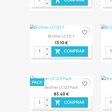
COMPRAR

favorite_border
Ver+

Brother LC121 Y
13,10 €
COMPRAR

€ ONLINE
PACK
favorite_border
Ver+

Brother LC123 Pack
83,40 €
COMPRAR
