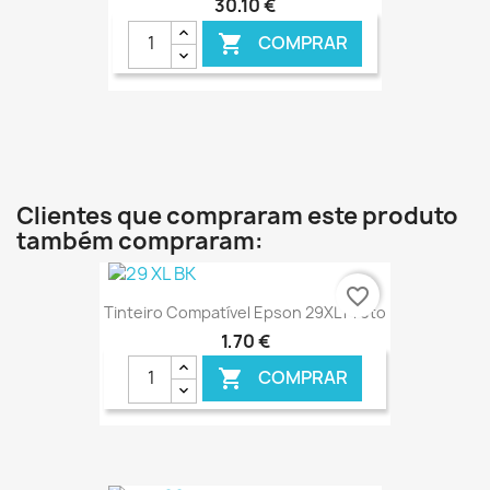
30,10 €
COMPRAR

€ ONLINE
Clientes que compraram este produto
também compraram:
favorite_border
Tinteiro Compatível Epson 29XL Preto
1,70 €
COMPRAR
