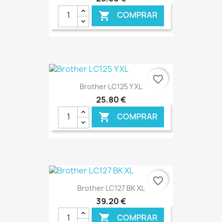
COMPRAR

€ ONLINE
favorite_border
Brother LC125 Y XL
25,80 €
COMPRAR

€ ONLINE
favorite_border
Brother LC127 BK XL
39,20 €
COMPRAR
