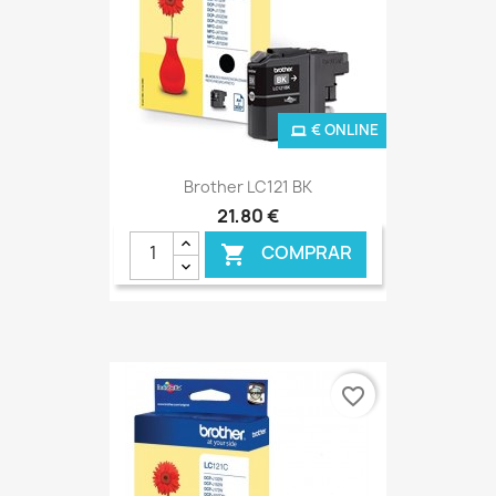
€ ONLINE
Brother LC121 BK
21,80 €
COMPRAR

favorite_border