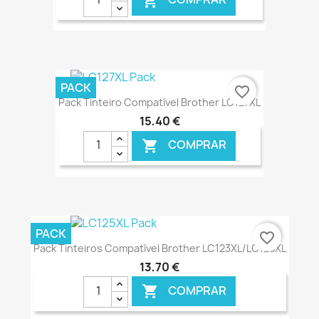

€ ONLINE
PACK
favorite_border
Pack Tinteiro Compatível Brother LC127XL
15,40 €
COMPRAR

€ ONLINE
PACK
favorite_border
Pack Tinteiros Compatível Brother LC123XL/LC125XL
13,70 €
COMPRAR
