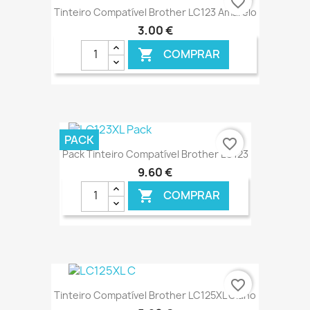
favorite_border
Tinteiro Compatível Brother LC123 Amarelo
3,00 €
COMPRAR

€ ONLINE
PACK
favorite_border
Pack Tinteiro Compatível Brother LC123
9,60 €
COMPRAR

€ ONLINE
favorite_border
Tinteiro Compatível Brother LC125XL Ciano