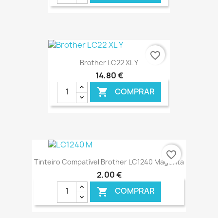
€ ONLINE
favorite_border
Brother LC22 XL Y
14,80 €
COMPRAR

€ ONLINE
favorite_border
Tinteiro Compatível Brother LC1240 Magenta
2,00 €
COMPRAR
