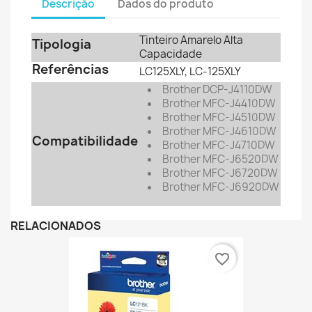
Descrição
Dados do produto
Tinteiro Amarelo Alta
Tipologia
Capacidade
Referências
LC125XLY, LC-125XLY
Brother DCP-J4110DW
Brother MFC-J4410DW
Brother MFC-J4510DW
Brother MFC-J4610DW
Compatibilidade
Brother MFC-J4710DW
Brother MFC-J6520DW
Brother MFC-J6720DW
Brother MFC-J6920DW
RELACIONADOS
favorite_border