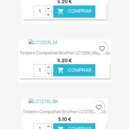
5,20 €
COMPRAR

€ ONLINE
favorite_border
Tinteiro Compatível Brother LC125XL Magenta
5,20 €
COMPRAR

€ ONLINE
favorite_border
Tinteiro Compatível Brother LC127XL Preto
5,10 €
COMPRAR