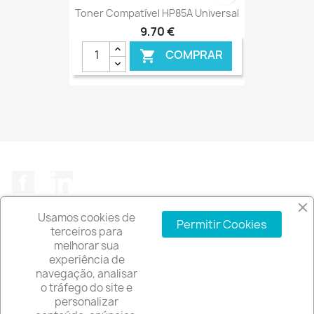
Toner Compatível HP85A Universal
9,70 €
COMPRAR

€ ONLINE
Facebook
LinkedIn
Usamos cookies de
Permitir Cookies
terceiros para
melhorar sua
experiência de
A EMPRESA

navegação, analisar
o tráfego do site e
INFORMAÇÃO DA LOJA
keyboard_arrow_down
personalizar