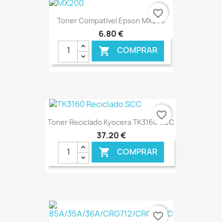
€ ONLINE
favorite_border
Toner Compatível Epson MX200
6,80 €
COMPRAR

€ ONLINE
favorite_border
Toner Reciclado Kyocera TK3160 SCC
37,20 €
COMPRAR

€ ONLINE
favorite_border