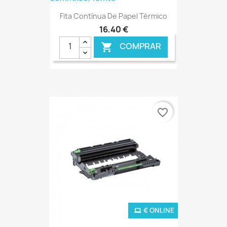
Fita Contínua De Papel Térmico
16,40 €
COMPRAR

€ ONLINE
favorite_border
€ ONLINE