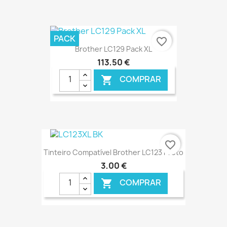
€ ONLINE
PACK
favorite_border
Brother LC129 Pack XL
113,50 €
COMPRAR

€ ONLINE
favorite_border
Tinteiro Compatível Brother LC123 Preto
3,00 €
COMPRAR
