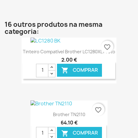
€ ONLINE
16 outros produtos na mesma
categoria:
favorite_border
Tinteiro Compatível Brother LC1280XL Preto
2,00 €
COMPRAR

€ ONLINE
favorite_border
Brother TN2110
64,10 €
COMPRAR
