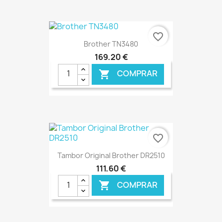
€ ONLINE
favorite_border
Brother TN3480
169,20 €
COMPRAR

€ ONLINE
favorite_border
Tambor Original Brother DR2510
111,60 €
COMPRAR
