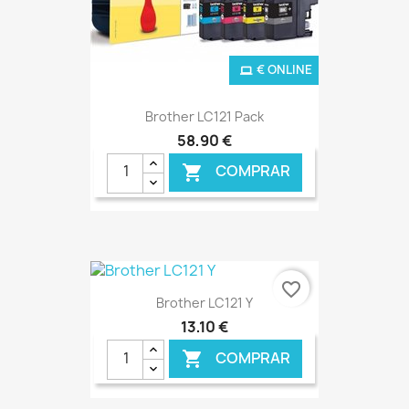
€ ONLINE
Brother LC121 Pack
58,90 €
COMPRAR

favorite_border
Brother LC121 Y
13,10 €
COMPRAR
