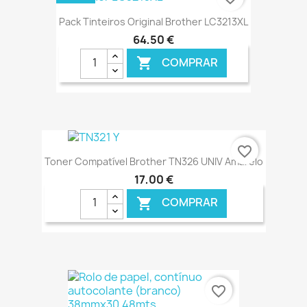
Pack Tinteiros Original Brother LC3213XL
64,50 €
COMPRAR

€ ONLINE
favorite_border
Toner Compatível Brother TN326 UNIV Amarelo
17,00 €
COMPRAR

€ ONLINE
favorite_border