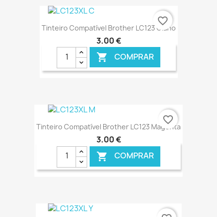
€ ONLINE
favorite_border
Tinteiro Compatível Brother LC123 Ciano
3,00 €
COMPRAR

€ ONLINE
favorite_border
Tinteiro Compatível Brother LC123 Magenta
3,00 €
COMPRAR

€ ONLINE