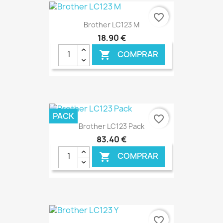
€ ONLINE
favorite_border
Brother LC123 M
18,90 €
COMPRAR

€ ONLINE
PACK
favorite_border
Brother LC123 Pack
83,40 €
COMPRAR

€ ONLINE
favorite_border