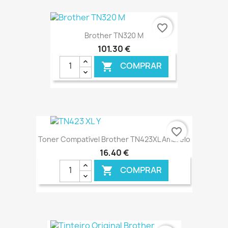
€ ONLINE
favorite_border
Brother TN320 M
101,30 €
COMPRAR

€ ONLINE
favorite_border
Toner Compatível Brother TN423XL Amarelo
16,40 €
COMPRAR
