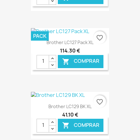
€ ONLINE
PACK
favorite_border
Brother LC127 Pack XL
114,30 €
COMPRAR

€ ONLINE
favorite_border
Brother LC129 BK XL
41,10 €
COMPRAR
