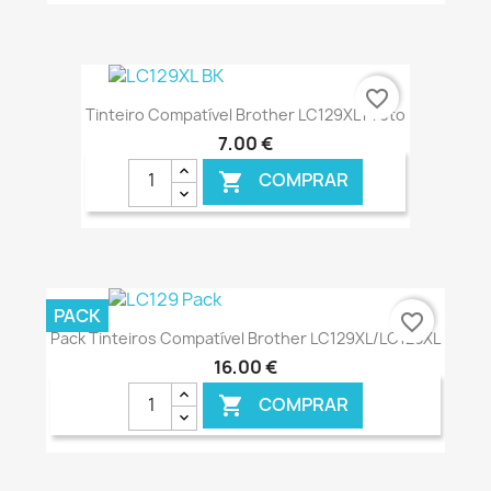
€ ONLINE
favorite_border
Tinteiro Compatível Brother LC129XL Preto
7,00 €
COMPRAR

€ ONLINE
PACK
favorite_border
Pack Tinteiros Compatível Brother LC129XL/LC125XL
16,00 €
COMPRAR
