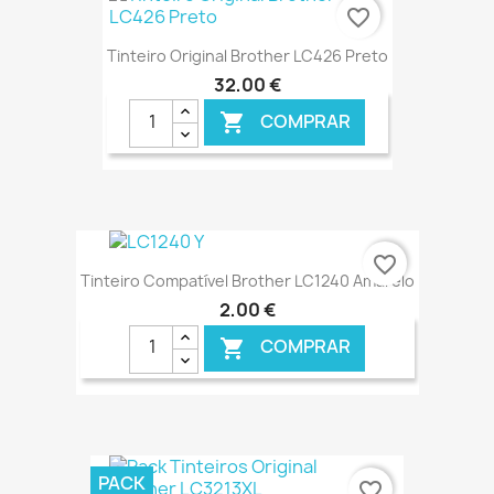
€ ONLINE
favorite_border
Tinteiro Original Brother LC426 Preto
32,00 €
COMPRAR

€ ONLINE
favorite_border
Tinteiro Compatível Brother LC1240 Amarelo
2,00 €
COMPRAR

€ ONLINE
PACK
favorite_border