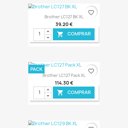
€ ONLINE
favorite_border
Brother LC127 BK XL
39,20 €
COMPRAR

€ ONLINE
PACK
favorite_border
Brother LC127 Pack XL
114,30 €
COMPRAR

€ ONLINE