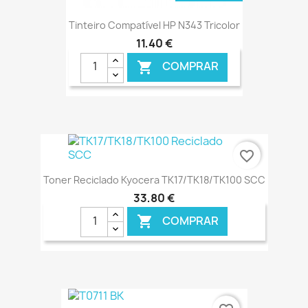
Tinteiro Compatível HP N343 Tricolor
11,40 €
COMPRAR

favorite_border
Toner Reciclado Kyocera TK17/TK18/TK100 SCC
33,80 €
COMPRAR

€ ONLINE