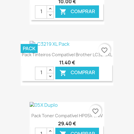
10,00 €
COMPRAR

€ ONLINE
PACK
favorite_border
Pack Tinteiros Compatível Brother LC3219XL
11,40 €
COMPRAR

€ ONLINE
favorite_border
Pack Toner Compatível HP05X UNIV
29,40 €
COMPRAR