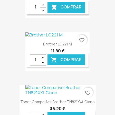
COMPRAR

€ ONLINE
favorite_border
Brother LC221 M
11,80 €
COMPRAR

€ ONLINE
favorite_border
Toner Compatível Brother TN821XXL Ciano
36,20 €