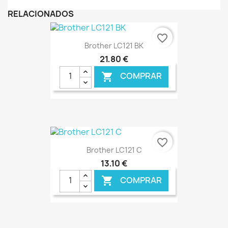
RELACIONADOS
favorite_border
Brother LC121 BK
21,80 €
COMPRAR

€ ONLINE
favorite_border
Brother LC121 C
13,10 €
COMPRAR
