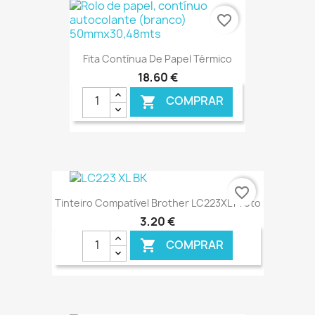
€ ONLINE
favorite_border
Fita Contínua De Papel Térmico
18,60 €
COMPRAR

€ ONLINE
favorite_border
Tinteiro Compatível Brother LC223XL Preto
3,20 €
COMPRAR
