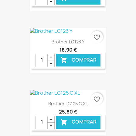
€ ONLINE
favorite_border
Brother LC123 Y
18,90 €
COMPRAR

€ ONLINE
favorite_border
Brother LC125 C XL
25,80 €
COMPRAR
