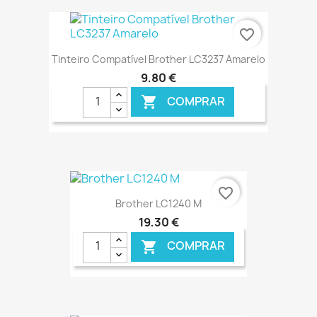
favorite_border
Tinteiro Compatível Brother LC3237 Amarelo
9,80 €
COMPRAR

€ ONLINE
favorite_border
Brother LC1240 M
19,30 €
COMPRAR
