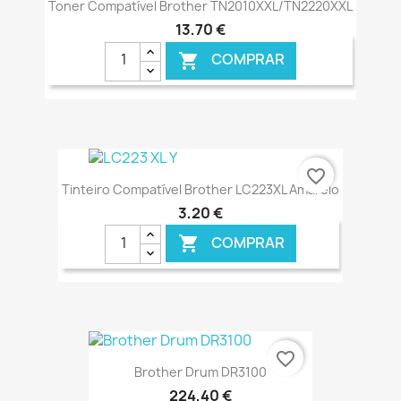
Toner Compatível Brother TN2010XXL/TN2220XXL
13,70 €
COMPRAR

€ ONLINE
favorite_border
Tinteiro Compatível Brother LC223XL Amarelo
3,20 €
COMPRAR

€ ONLINE
favorite_border
Brother Drum DR3100
224,40 €