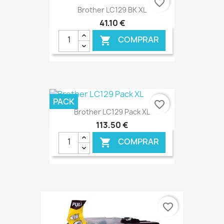
favorite_border
Brother LC129 BK XL
41,10 €
COMPRAR

€ ONLINE
PACK
favorite_border
Brother LC129 Pack XL
113,50 €
COMPRAR

€ ONLINE
favorite_border