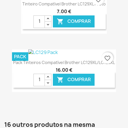
Tinteiro Compatível Brother LC129XL Preto
7,00 €
COMPRAR

€ ONLINE
PACK
favorite_border
Pack Tinteiros Compatível Brother LC129XL/LC125XL
16,00 €
COMPRAR

€ ONLINE
16 outros produtos na mesma