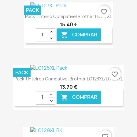
€ ONLINE
PACK
favorite_border
Pack Tinteiro Compatível Brother LC127XL
15,40 €
COMPRAR

€ ONLINE
PACK
favorite_border
Pack Tinteiros Compatível Brother LC123XL/LC125XL
13,70 €
COMPRAR

€ ONLINE
favorite_border