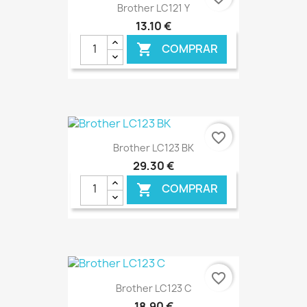
Brother LC121 Y
13,10 €
COMPRAR

€ ONLINE
favorite_border
Brother LC123 BK
29,30 €
COMPRAR

€ ONLINE
favorite_border
Brother LC123 C
18,90 €