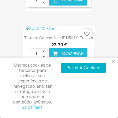

€ ONLINE
favorite_border
Tinteiro Compatível HP N302XL Tricolor
23,70 €
COMPRAR

Usamos cookies de
Permitir Cookies
terceiros para
melhorar sua
experiência de
€ ONLINE
navegação, analisar
o tráfego do site e
personalizar
Facebook
LinkedIn
conteúdo, anúncios.
Saiba mais.