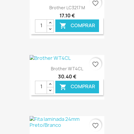
favorite_border
Brother LC3217 M
17,10 €
COMPRAR

€ ONLINE
favorite_border
Brother WT4CL
30,40 €
COMPRAR

€ ONLINE
favorite_border