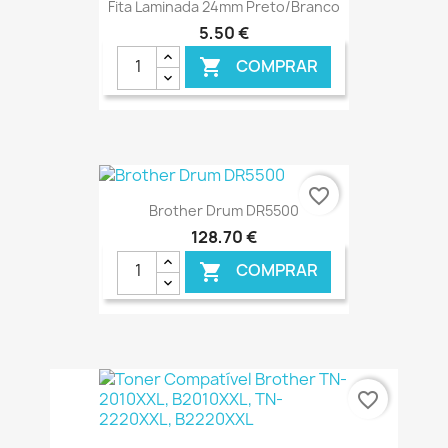
Fita Laminada 24mm Preto/Branco
5,50 €
COMPRAR

€ ONLINE
favorite_border
Brother Drum DR5500
128,70 €
COMPRAR

€ ONLINE
favorite_border