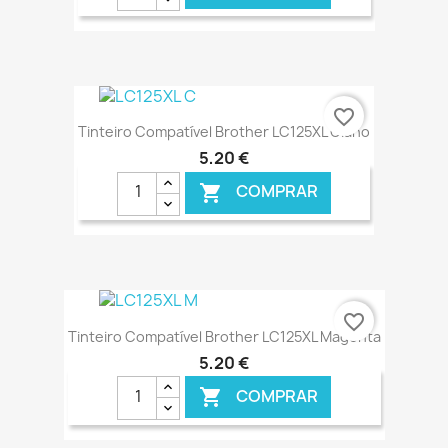
€ ONLINE
favorite_border
Tinteiro Compatível Brother LC125XL Ciano
5,20 €
COMPRAR

€ ONLINE
favorite_border
Tinteiro Compatível Brother LC125XL Magenta
5,20 €
COMPRAR
