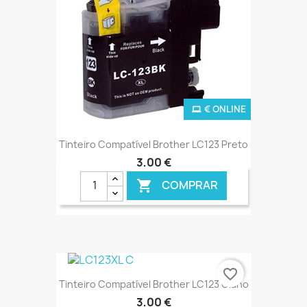
€ ONLINE
Tinteiro Compatível Brother LC123 Preto
3,00 €
COMPRAR

favorite_border
Tinteiro Compatível Brother LC123 Ciano
3,00 €