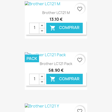
€ ONLINE
favorite_border
Brother LC121 M
13,10 €
COMPRAR

€ ONLINE
PACK
favorite_border
Brother LC121 Pack
58,90 €
COMPRAR

€ ONLINE
favorite_border