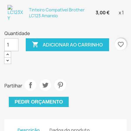
Tinteiro Compatível Brother
3,00 €
x 1
LC123 Amarelo
Quantidade

favorite_border
ADICIONAR AO CARRINHO
Partilhar
PEDIR ORÇAMENTO
Descrição
Dados do produto