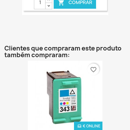
COMPRAR

€ ONLINE
Clientes que compraram este produto
também compraram:
favorite_border
€ ONLINE