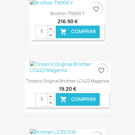
€ ONLINE
favorite_border
Brother TN900 Y
216,90 €
COMPRAR

€ ONLINE
favorite_border
Tinteiro Original Brother LC422 Magenta
19,20 €
COMPRAR

€ ONLINE