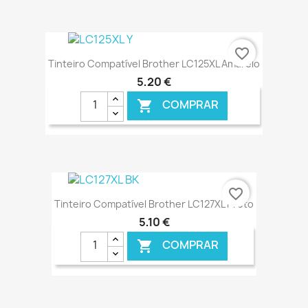
€ ONLINE
favorite_border
Tinteiro Compatível Brother LC125XL Amarelo
5,20 €
COMPRAR

€ ONLINE
favorite_border
Tinteiro Compatível Brother LC127XL Preto
5,10 €
COMPRAR
