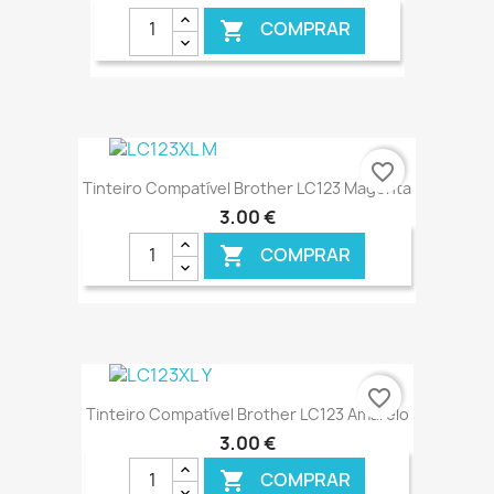
COMPRAR

€ ONLINE
favorite_border
Tinteiro Compatível Brother LC123 Magenta
3,00 €
COMPRAR

€ ONLINE
favorite_border
Tinteiro Compatível Brother LC123 Amarelo
3,00 €
COMPRAR
