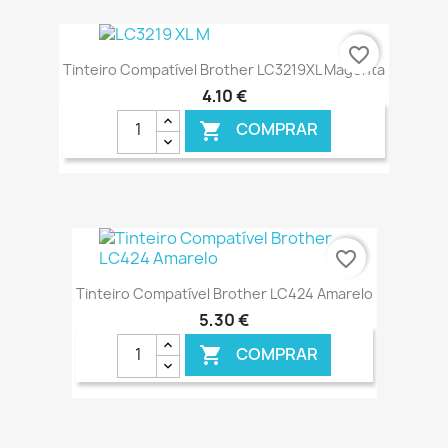
€ ONLINE
favorite_border
Tinteiro Compatível Brother LC3219XL Magenta
4,10 €
COMPRAR

€ ONLINE
favorite_border
Tinteiro Compatível Brother LC424 Amarelo
5,30 €
COMPRAR
