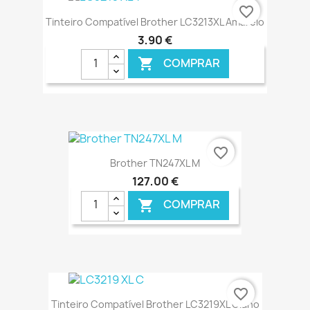
favorite_border
Tinteiro Compatível Brother LC3213XL Amarelo
3,90 €
COMPRAR

€ ONLINE
favorite_border
Brother TN247XL M
127,00 €
COMPRAR

€ ONLINE
favorite_border
Tinteiro Compatível Brother LC3219XL Ciano