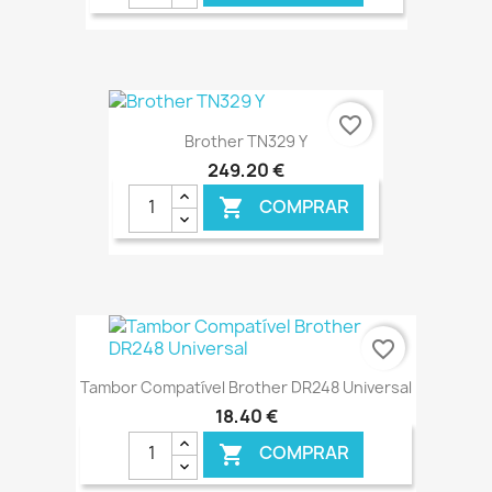
€ ONLINE
favorite_border
Brother TN329 Y
249,20 €
COMPRAR

€ ONLINE
favorite_border
Tambor Compatível Brother DR248 Universal
18,40 €
COMPRAR
