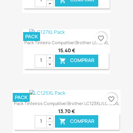

€ ONLINE
PACK
favorite_border
Pack Tinteiro Compatível Brother LC127XL
15,40 €
COMPRAR

€ ONLINE
PACK
favorite_border
Pack Tinteiros Compatível Brother LC123XL/LC125XL
13,70 €
COMPRAR
