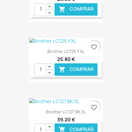
COMPRAR

€ ONLINE
favorite_border
Brother LC125 Y XL
25,80 €
COMPRAR

€ ONLINE
favorite_border
Brother LC127 BK XL
39,20 €
COMPRAR
