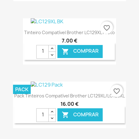
€ ONLINE
favorite_border
Tinteiro Compatível Brother LC129XL Preto
7,00 €
COMPRAR

€ ONLINE
PACK
favorite_border
Pack Tinteiros Compatível Brother LC129XL/LC125XL
16,00 €
COMPRAR
