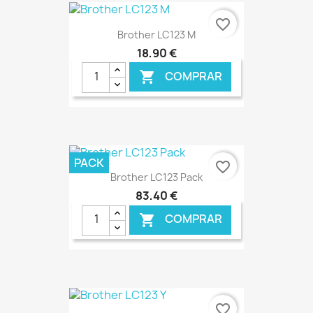
€ ONLINE
favorite_border
Brother LC123 M
18,90 €
COMPRAR

€ ONLINE
PACK
favorite_border
Brother LC123 Pack
83,40 €
COMPRAR

€ ONLINE
favorite_border