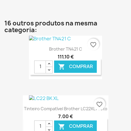
€ ONLINE
16 outros produtos na mesma
categoria:
favorite_border
Brother TN421 C
111,10 €
COMPRAR

€ ONLINE
favorite_border
Tinteiro Compatível Brother LC22XL Preto
7,00 €
COMPRAR
