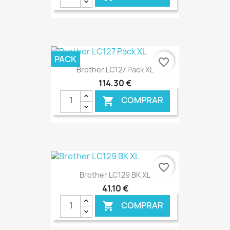
€ ONLINE
PACK
favorite_border
Brother LC127 Pack XL
114,30 €
COMPRAR

€ ONLINE
favorite_border
Brother LC129 BK XL
41,10 €
COMPRAR
