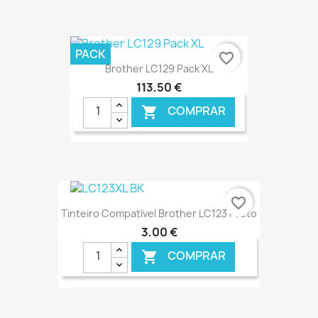
€ ONLINE
PACK
favorite_border
Brother LC129 Pack XL
113,50 €
COMPRAR

€ ONLINE
favorite_border
Tinteiro Compatível Brother LC123 Preto
3,00 €
COMPRAR
