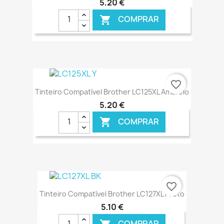
5,20 €
COMPRAR

€ ONLINE
favorite_border
Tinteiro Compatível Brother LC125XL Amarelo
5,20 €
COMPRAR

€ ONLINE
favorite_border
Tinteiro Compatível Brother LC127XL Preto
5,10 €
COMPRAR