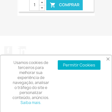
COMPRAR

€ ONLINE
Facebook
LinkedIn
Usamos cookies de
Permitir Cookies
terceiros para
melhorar sua
experiência de
A EMPRESA

navegação, analisar
o tráfego do site e
INFORMAÇÃO DA LOJA
keyboard_arrow_down
personalizar
conteúdo, anúncios.
© 2026 - Software de comércio eletrónico por
Saiba mais.
PrestaShop™