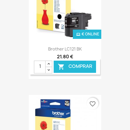
€ ONLINE
Brother LC121 BK
21,80 €
COMPRAR

favorite_border