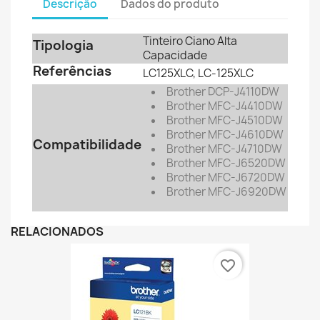
Descrição
Dados do produto
Tinteiro Ciano Alta
Tipologia
Capacidade
Referências
LC125XLC, LC-125XLC
Brother DCP-J4110DW
Brother MFC-J4410DW
Brother MFC-J4510DW
Brother MFC-J4610DW
Compatibilidade
Brother MFC-J4710DW
Brother MFC-J6520DW
Brother MFC-J6720DW
Brother MFC-J6920DW
RELACIONADOS
favorite_border