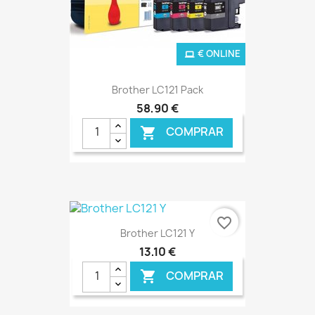
€ ONLINE
Brother LC121 Pack
58,90 €
COMPRAR

favorite_border
Brother LC121 Y
13,10 €
COMPRAR
