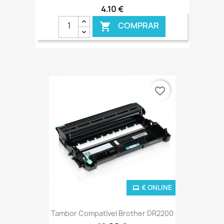
4,10 €
COMPRAR

€ ONLINE
favorite_border
€ ONLINE
Tambor Compatível Brother DR2200