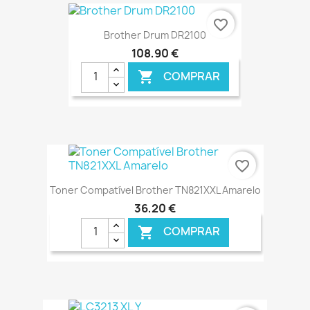
€ ONLINE
favorite_border
Brother Drum DR2100
108,90 €
COMPRAR

€ ONLINE
favorite_border
Toner Compatível Brother TN821XXL Amarelo
36,20 €
COMPRAR

€ ONLINE