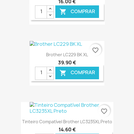
16,00 €
COMPRAR

favorite_border
Brother LC229 BK XL
39,90 €
COMPRAR

€ ONLINE
favorite_border
Tinteiro Compatível Brother LC3235XL Preto
14,60 €