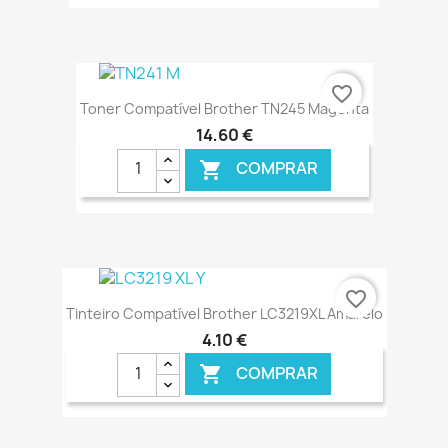
€ ONLINE
favorite_border
Toner Compatível Brother TN245 Magenta
14,60 €
COMPRAR

€ ONLINE
favorite_border
Tinteiro Compatível Brother LC3219XL Amarelo
4,10 €
COMPRAR
