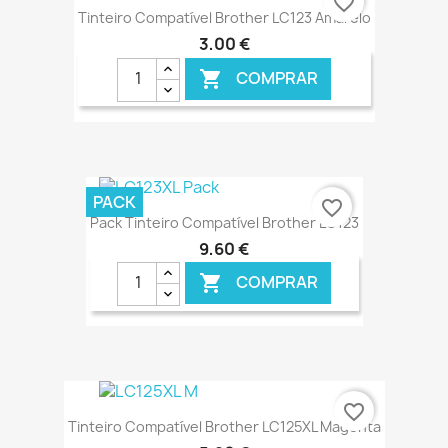
favorite_border
Tinteiro Compatível Brother LC123 Amarelo
3,00 €
COMPRAR

€ ONLINE
PACK
favorite_border
Pack Tinteiro Compatível Brother LC123
9,60 €
COMPRAR

€ ONLINE
favorite_border
Tinteiro Compatível Brother LC125XL Magenta