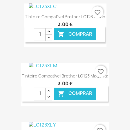
€ ONLINE
favorite_border
Tinteiro Compatível Brother LC123 Ciano
3,00 €
COMPRAR

€ ONLINE
favorite_border
Tinteiro Compatível Brother LC123 Magenta
3,00 €
COMPRAR

€ ONLINE