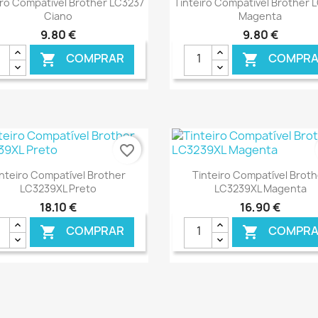
iro Compatível Brother LC3237
Tinteiro Compatível Brother 
Ciano
Magenta
9,80 €
9,80 €
COMPRAR
COMPRA


favorite_border
Ver+
Ver+


inteiro Compatível Brother
Tinteiro Compatível Broth
LC3239XL Preto
LC3239XL Magenta
18,10 €
16,90 €
COMPRAR
COMPRA


€ ONLINE
€ 