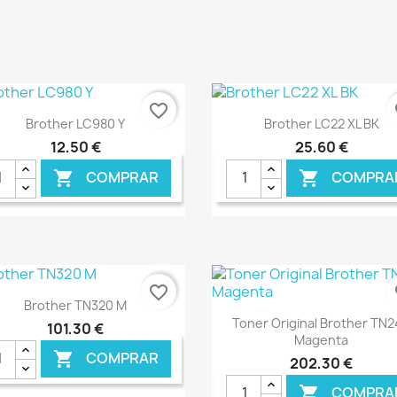
€ ONLINE
€ O
favorite_border
fa
Ver+
Ver+


Brother LC980 Y
Brother LC22 XL BK
12,50 €
25,60 €
COMPRAR
COMPRA


€ ONLINE
€ O
favorite_border
fa
Ver+

Brother TN320 M
Ver+

Toner Original Brother TN
101,30 €
Magenta
COMPRAR

202,30 €
COMPRA
