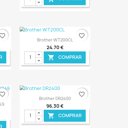
NLINE
€ ONLINE
vorite_border
favorite_border
Ver+

Brother WT200CL
24,70 €
R
COMPRAR

NLINE
€ ONLINE
vorite_border
favorite_border
Ver+

Brother DR2400
249
96,30 €
COMPRAR

R