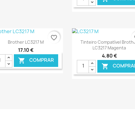
€ ONLINE
€ O
favorite_border
fa
Ver+
Ver+


Brother LC3217 M
Tinteiro Compatível Broth
LC3217 Magenta
17,10 €
4,80 €
COMPRAR

COMPRA

€ ONLINE
€ O