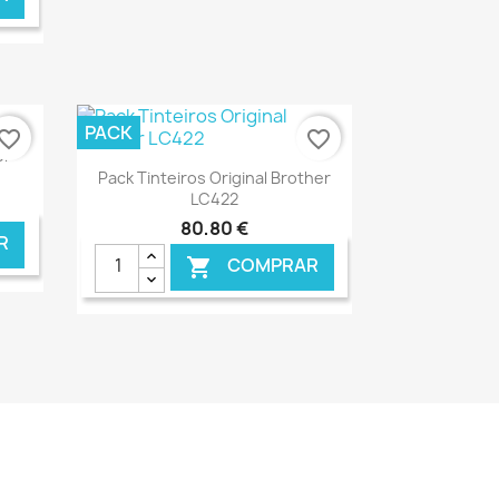
NLINE
€ ONLINE
PACK
vorite_border
favorite_border
er
Ver+

Pack Tinteiros Original Brother
LC422
80,80 €
R
COMPRAR

NLINE
€ ONLINE