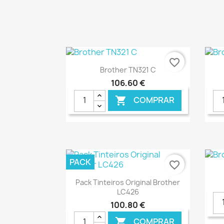
€ ONLINE
favorite_border
Ver+

Brother TN321 C
106,60 €
COMPRAR

€ ONLINE
PACK
favorite_border
Ver+

Pack Tinteiros Original Brother
LC426
100,80 €
COMPRAR
