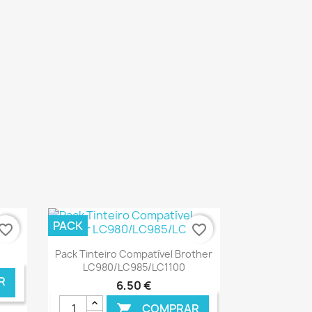
PACK
vorite_border
favorite_border
Ver+

Pack Tinteiro Compatível Brother
LC980/LC985/LC1100
R
6,50 €
COMPRAR
