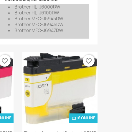
Brother HL-J6000DW
Brother HL-J6100DW
Brother MFC-J5945DW
Brother MFC-J6945DW
Brother MFC-J6947DW
favorite_border
favorite_border
ONLINE
€ ONLINE
Ver+
