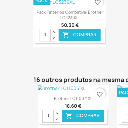
PACK
favorite_border
Ver+

Pack Tinteiros Compatível Brother
LC3239XL
50,30 €
COMPRAR

€ ONLINE
16 outros produtos na mesma 
PA
favorite_border
Ver+

Brother LC1100 Y XL
18,60 €
COMPRAR
