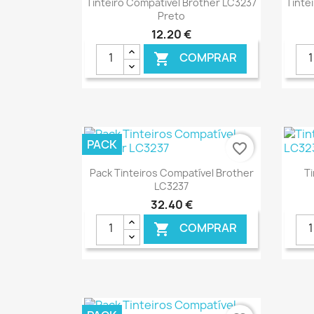
Tinteiro Compatível Brother LC3237
Tinte
Preto
12,20 €
COMPRAR

PACK
favorite_border
Ver+

Pack Tinteiros Compatível Brother
T
LC3237
32,40 €
COMPRAR

€ ONLINE