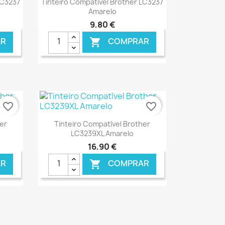
LC3237
Tinteiro Compatível Brother LC3237
Amarelo
9,80 €
R
COMPRAR

favorite_border
favorite_border
Ver+

er
Tinteiro Compatível Brother
LC3239XL Amarelo
16,90 €
R
COMPRAR

ONLINE
€ ONLINE