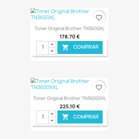
€ ONLINE
favorite_border
Toner Original Brother TN3600XL
178,70 €
COMPRAR

€ ONLINE
favorite_border
Toner Original Brother TN3600XXL
225,10 €
COMPRAR
