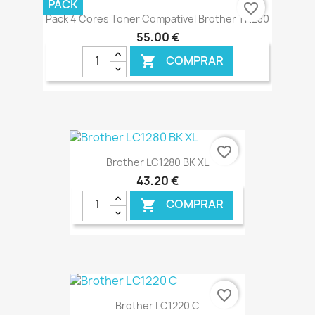
PACK
favorite_border
Pack 4 Cores Toner Compatível Brother TN230
55,00 €
COMPRAR

€ ONLINE
favorite_border
Brother LC1280 BK XL
43,20 €
COMPRAR

€ ONLINE
favorite_border
Brother LC1220 C