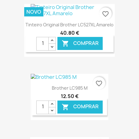
€ ONLINE
NOVO
favorite_border
Tinteiro Original Brother LC527XL Amarelo
40,80 €
COMPRAR

€ ONLINE
favorite_border
Brother LC985 M
12,50 €
COMPRAR
