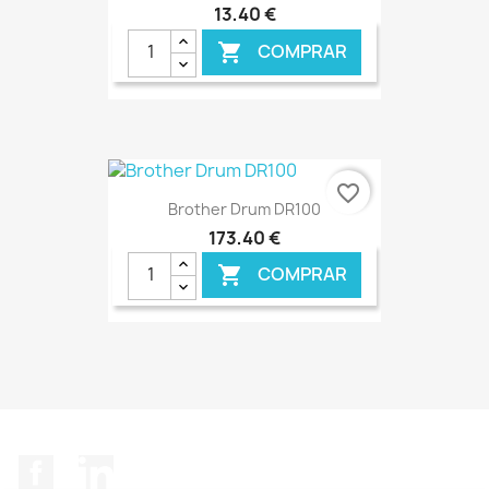
13,40 €
COMPRAR

€ ONLINE
favorite_border
Brother Drum DR100
173,40 €
COMPRAR

€ ONLINE
Facebook
LinkedIn