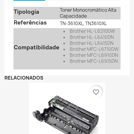
Toner Monocromático Alta
Tipologia
Capacidade
Referências
TN-3610XL, TN3610XL
Brother HL-L6210DW
Brother HL-L6410DN
Brother HL-L6415DN
Compatibilidade
Brother MFC-L6710DW
Brother MFC-L6910DN
Brother MFC-L6915DN
RELACIONADOS
favorite_border