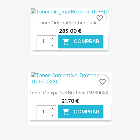
€ ONLINE
favorite_border
Toner Original Brother TN3610
283,00 €
COMPRAR

€ ONLINE
favorite_border
Toner Compatível Brother TN3600XXL
21,70 €
COMPRAR
