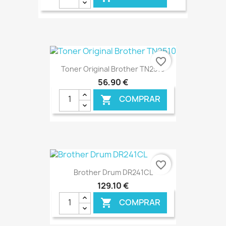
€ ONLINE
favorite_border
Toner Original Brother TN2510
56,90 €
COMPRAR

€ ONLINE
favorite_border
Brother Drum DR241CL
129,10 €
COMPRAR
