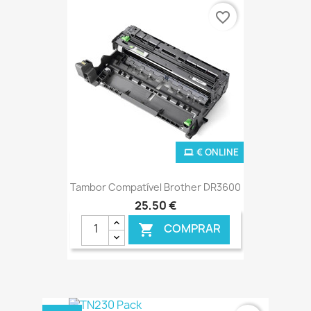
€ ONLINE
favorite_border
€ ONLINE
Tambor Compatível Brother DR3600
25,50 €
COMPRAR
