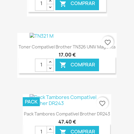
COMPRAR

€ ONLINE
favorite_border
Toner Compatível Brother TN326 UNIV Magenta
17,00 €
COMPRAR

€ ONLINE
PACK
favorite_border
Pack Tambores Compatível Brother DR243
47,40 €
COMPRAR
