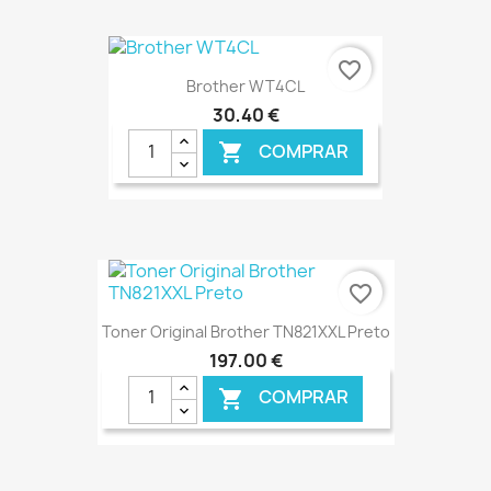
€ ONLINE
favorite_border
Brother WT4CL
30,40 €
COMPRAR

€ ONLINE
favorite_border
Toner Original Brother TN821XXL Preto
197,00 €
COMPRAR
