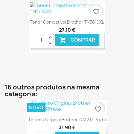
€ ONLINE
favorite_border
Toner Compatível Brother TN3610XL
27,10 €
COMPRAR

€ ONLINE
16 outros produtos na mesma
categoria:
NOVO
favorite_border
Tinteiro Original Brother LC3233 Preto
31,90 €