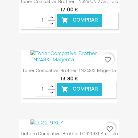
Toner Compatível Brother TN326 UNIV Amarelo
17,00 €
COMPRAR

€ ONLINE
favorite_border
Toner Compatível Brother TN248XL Magenta
13,80 €
COMPRAR

€ ONLINE
favorite_border
Tinteiro Compatível Brother LC3219XL Amarelo