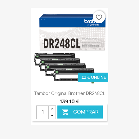
favorite_border
€ ONLINE
Tambor Original Brother DR248CL
139,10 €
COMPRAR
