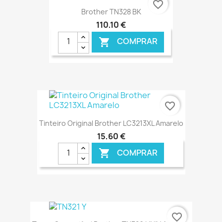
favorite_border
Brother TN328 BK
110,10 €
COMPRAR

€ ONLINE
favorite_border
Tinteiro Original Brother LC3213XL Amarelo
15,60 €
COMPRAR

€ ONLINE
favorite_border