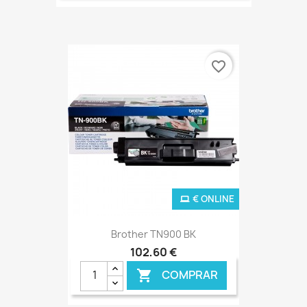
favorite_border
€ ONLINE
Brother TN900 BK
102,60 €
COMPRAR
