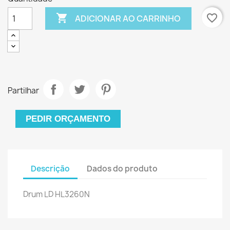

favorite_border
ADICIONAR AO CARRINHO
Partilhar
PEDIR ORÇAMENTO
Descrição
Dados do produto
Drum LD HL3260N