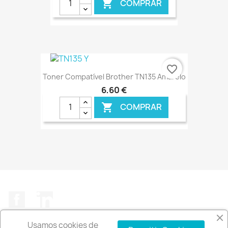
COMPRAR

€ ONLINE
favorite_border
Toner Compatível Brother TN135 Amarelo
6,60 €
COMPRAR

€ ONLINE
Facebook
LinkedIn
Usamos cookies de