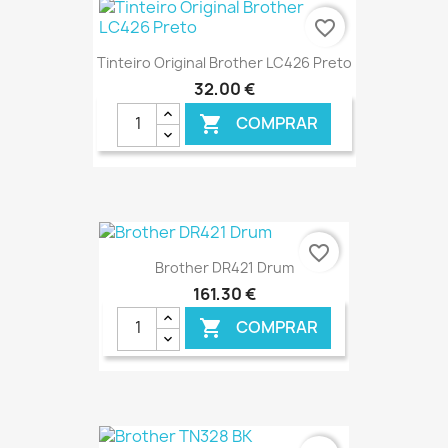
favorite_border
Tinteiro Original Brother LC426 Preto
32,00 €
COMPRAR

€ ONLINE
favorite_border
Brother DR421 Drum
161,30 €
COMPRAR

€ ONLINE