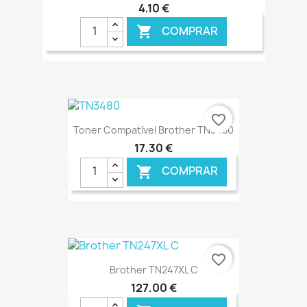
4,10 €
COMPRAR

€ ONLINE
favorite_border
Toner Compatível Brother TN3480
17,30 €
COMPRAR

€ ONLINE
favorite_border
Brother TN247XL C
127,00 €