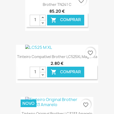
favorite_border
Brother TN241 C
85,20 €
COMPRAR

€ ONLINE
favorite_border
Tinteiro Compatível Brother LC525XL Magenta
2,80 €
COMPRAR

€ ONLINE
NOVO
favorite_border
Tinteiro Original Brother LC3233 Amarelo