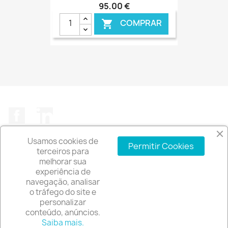
95,00 €
COMPRAR

Facebook
LinkedIn
Usamos cookies de
Permitir Cookies
terceiros para
melhorar sua
experiência de
A EMPRESA

navegação, analisar
o tráfego do site e
INFORMAÇÃO DA LOJA
keyboard_arrow_down
personalizar
conteúdo, anúncios.
© 2026 - Software de comércio eletrónico por
Saiba mais.