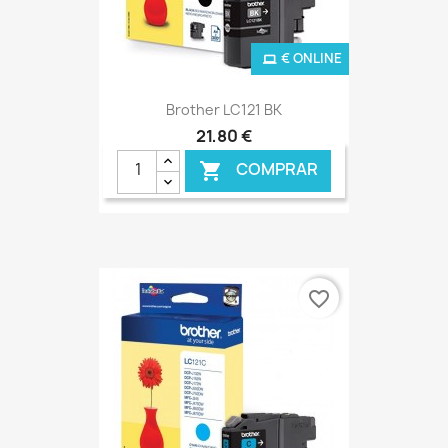
€ ONLINE
Brother LC121 BK
21,80 €
COMPRAR

favorite_border