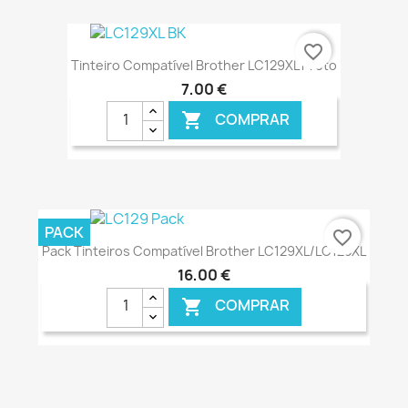
€ ONLINE
favorite_border
Tinteiro Compatível Brother LC129XL Preto
7,00 €
COMPRAR

€ ONLINE
PACK
favorite_border
Pack Tinteiros Compatível Brother LC129XL/LC125XL
16,00 €
COMPRAR
