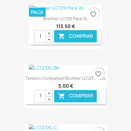
€ ONLINE
PACK
favorite_border
Brother LC129 Pack XL
113,50 €
COMPRAR

€ ONLINE
favorite_border
Tinteiro Compatível Brother LC123 Preto
3,00 €
COMPRAR

€ ONLINE