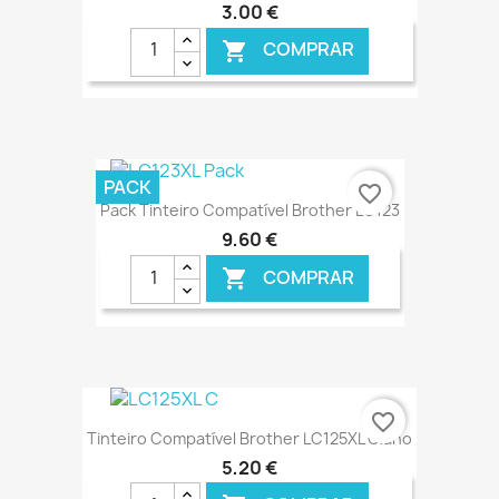
3,00 €
COMPRAR

€ ONLINE
PACK
favorite_border
Pack Tinteiro Compatível Brother LC123
9,60 €
COMPRAR

€ ONLINE
favorite_border
Tinteiro Compatível Brother LC125XL Ciano
5,20 €