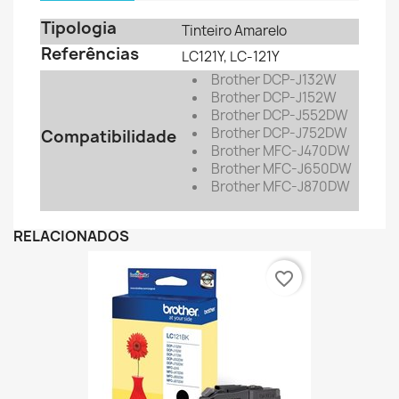
Tipologia
Tinteiro Amarelo
Referências
LC121Y, LC-121Y
Brother DCP-J132W
Brother
DCP-J152W
Brother
DCP-J552DW
Brother
DCP-J752DW
Compatibilidade
Brother
MFC-J470DW
Brother
MFC-J650DW
Brother
MFC-J870DW
RELACIONADOS
favorite_border