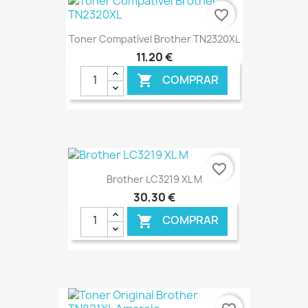
favorite_border
Toner Compatível Brother TN2320XL
11,20 €
COMPRAR

€ ONLINE
favorite_border
Brother LC3219 XL M
30,30 €
COMPRAR

€ ONLINE