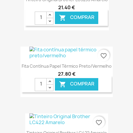
21,40 €
COMPRAR

€ ONLINE
favorite_border
Fita Contínua Papel Térmico Preto/vermelho
27,80 €
COMPRAR

€ ONLINE
favorite_border
Tinteiro Original Brother LC422 Amarelo