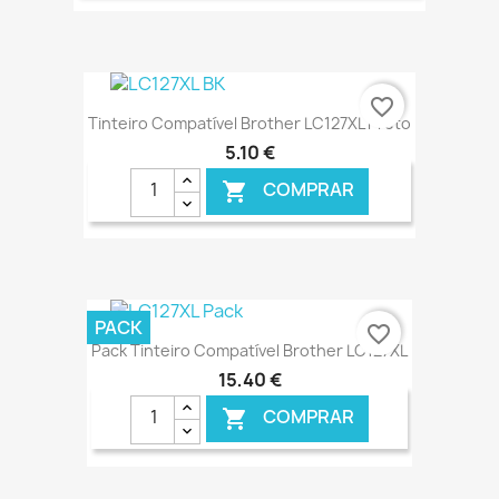
€ ONLINE
favorite_border
Tinteiro Compatível Brother LC127XL Preto
5,10 €
COMPRAR

€ ONLINE
PACK
favorite_border
Pack Tinteiro Compatível Brother LC127XL
15,40 €
COMPRAR
