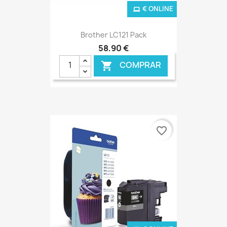
€ ONLINE
Brother LC121 Pack
58,90 €
COMPRAR

favorite_border