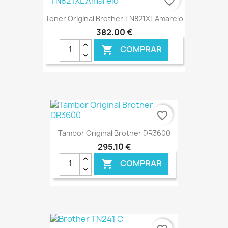
favorite_border
Toner Original Brother TN821XL Amarelo
382,00 €
COMPRAR

€ ONLINE
favorite_border
Tambor Original Brother DR3600
295,10 €
COMPRAR

€ ONLINE