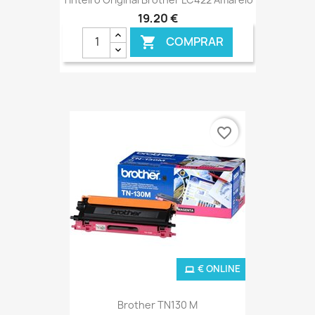
19,20 €
COMPRAR

€ ONLINE
favorite_border
€ ONLINE
Brother TN130 M