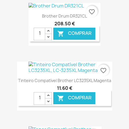
€ ONLINE
favorite_border
Brother Drum DR321CL
208,50 €
COMPRAR

€ ONLINE
favorite_border
Tinteiro Compatível Brother LC3235XL Magenta
11,60 €
COMPRAR

€ ONLINE