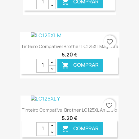
COMPRAR

€ ONLINE
favorite_border
Tinteiro Compatível Brother LC125XL Magenta
5,20 €
COMPRAR

€ ONLINE
favorite_border
Tinteiro Compatível Brother LC125XL Amarelo
5,20 €
COMPRAR
