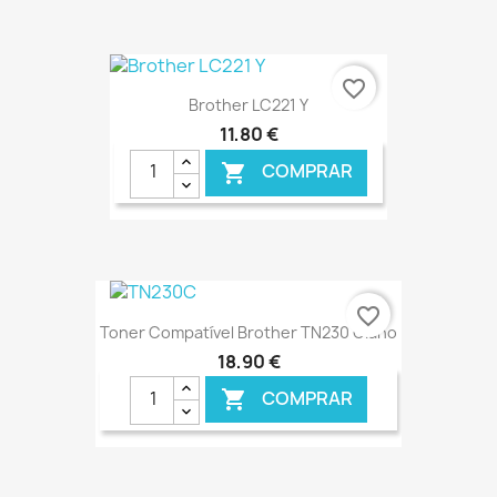
€ ONLINE
favorite_border
Brother LC221 Y
11,80 €
COMPRAR

€ ONLINE
favorite_border
Toner Compatível Brother TN230 Ciano
18,90 €
COMPRAR
