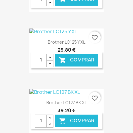
€ ONLINE
favorite_border
Brother LC125 Y XL
25,80 €
COMPRAR

€ ONLINE
favorite_border
Brother LC127 BK XL
39,20 €
COMPRAR
