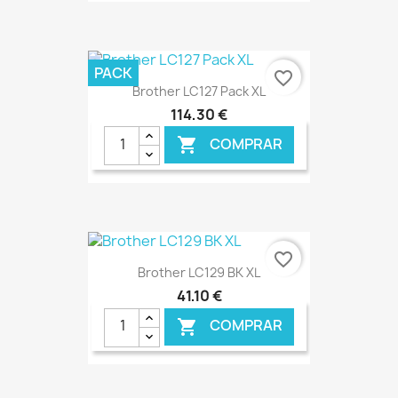
€ ONLINE
PACK
favorite_border
Brother LC127 Pack XL
114,30 €
COMPRAR

€ ONLINE
favorite_border
Brother LC129 BK XL
41,10 €
COMPRAR
