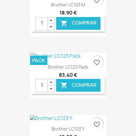
favorite_border
Brother LC123 M
18,90 €
COMPRAR

€ ONLINE
PACK
favorite_border
Brother LC123 Pack
83,40 €
COMPRAR

€ ONLINE
favorite_border
Brother LC123 Y