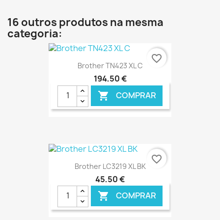
€ ONLINE
16 outros produtos na mesma
categoria:
favorite_border
Brother TN423 XL C
194,50 €
COMPRAR

€ ONLINE
favorite_border
Brother LC3219 XL BK
45,50 €
COMPRAR
