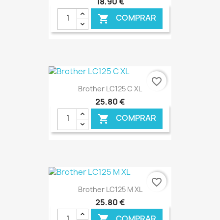
18,90 €
COMPRAR

€ ONLINE
favorite_border
Brother LC125 C XL
25,80 €
COMPRAR

€ ONLINE
favorite_border
Brother LC125 M XL
25,80 €
COMPRAR
