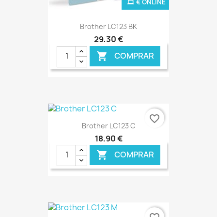
€ ONLINE
Brother LC123 BK
29,30 €
COMPRAR

favorite_border
Brother LC123 C
18,90 €
COMPRAR

€ ONLINE