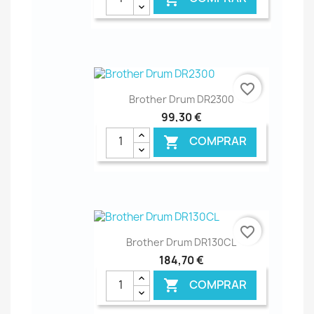
€ ONLINE
favorite_border
Brother Drum DR2300
99,30 €
COMPRAR

€ ONLINE
favorite_border
Brother Drum DR130CL
184,70 €
COMPRAR
