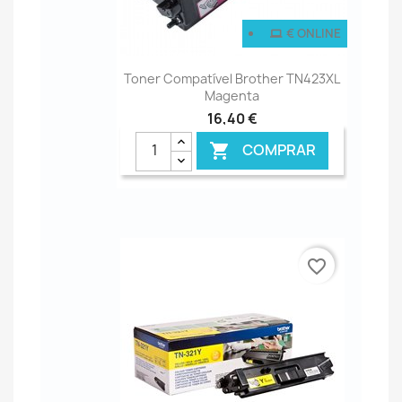
€ ONLINE
Toner Compatível Brother TN423XL
Magenta
16,40 €
COMPRAR

favorite_border