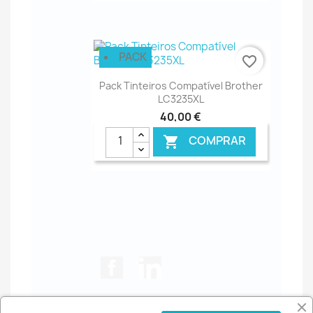
€ ONLINE
PACK
favorite_border
Pack Tinteiros Compatível Brother
LC3235XL
40,00 €
COMPRAR

€ ONLINE
Facebook
LinkedIn