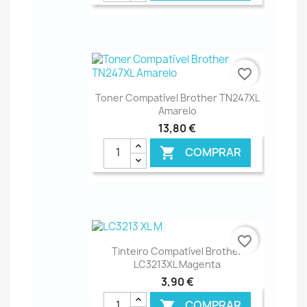
€ ONLINE
favorite_border
Toner Compatível Brother TN247XL
Amarelo
13,80 €
COMPRAR

€ ONLINE
favorite_border
Tinteiro Compatível Brother
LC3213XL Magenta
3,90 €
COMPRAR
