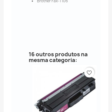
Brother Fax-T106
16 outros produtos na
mesma categoria:
favorite_border