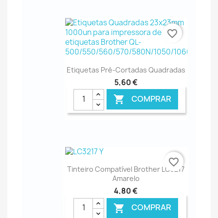
€ ONLINE
favorite_border
Etiquetas Pré-Cortadas Quadradas
5,60 €
COMPRAR

€ ONLINE
favorite_border
Tinteiro Compatível Brother LC3217
Amarelo
4,80 €
COMPRAR
