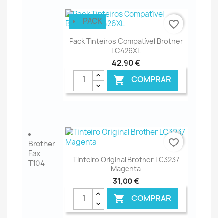
€ ONLINE
PACK
favorite_border
Pack Tinteiros Compatível Brother
LC426XL
42,90 €
COMPRAR

€ ONLINE
favorite_border
Brother
Fax-
Tinteiro Original Brother LC3237
T104
Magenta
31,00 €
COMPRAR
