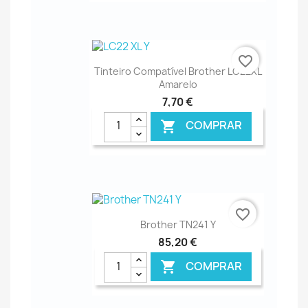
€ ONLINE
favorite_border
Tinteiro Compatível Brother LC22XL
Amarelo
7,70 €
COMPRAR

€ ONLINE
favorite_border
Brother TN241 Y
85,20 €
COMPRAR
