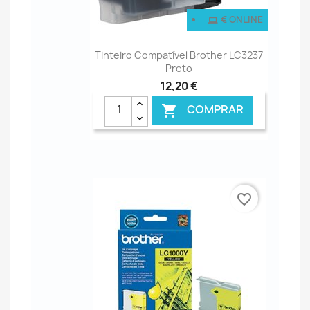
€ ONLINE
Tinteiro Compatível Brother LC3237
Preto
12,20 €
COMPRAR

favorite_border