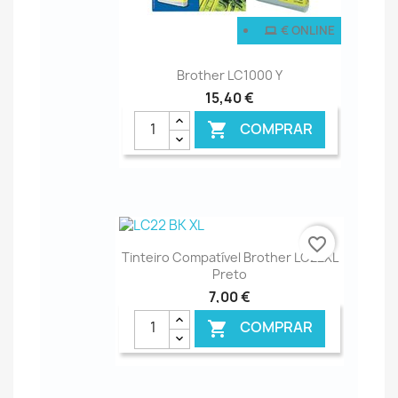
€ ONLINE
Brother LC1000 Y
15,40 €
COMPRAR

favorite_border
Tinteiro Compatível Brother LC22XL
Preto
7,00 €
COMPRAR
