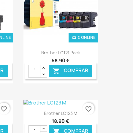
NLINE
€ ONLINE
Ver+

Brother LC121 Pack
58,90 €
R
COMPRAR

favorite_border
favorite_border
Ver+

Brother LC123 M
18,90 €
R
COMPRAR
