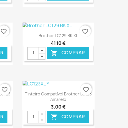
NLINE
€ ONLINE
favorite_border
favorite_border
Ver+

Brother LC129 BK XL
41,10 €
R
COMPRAR

NLINE
€ ONLINE
favorite_border
favorite_border
Ver+

 LC123
Tinteiro Compatível Brother LC123
Amarelo
3,00 €
R
COMPRAR
