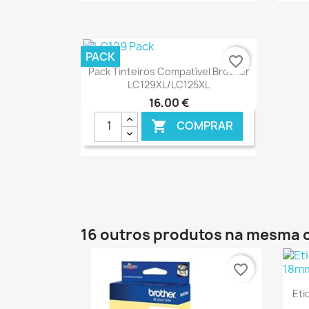
€ ONLINE
PACK
favorite_border
Ver+

Pack Tinteiros Compatível Brother
LC129XL/LC125XL
16,00 €
COMPRAR

€ ONLINE
16 outros produtos na mesma 
favorite_border
Eti