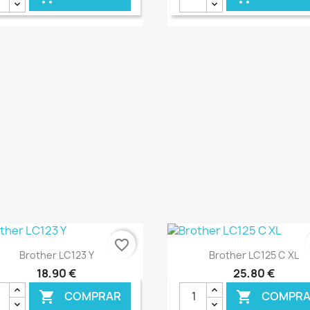
€ ONLINE
€ O
favorite_border
Ver+
Ver+


Brother LC123 Y
Brother LC125 C XL
18,90 €
25,80 €
COMPRAR
COMPRA

