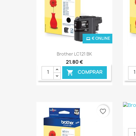
€ ONLINE
Ver+

Brother LC121 BK
21,80 €
COMPRAR

favorite_border