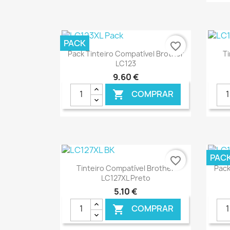
€ ONLINE
PACK
favorite_border
Ver+

Pack Tinteiro Compatível Brother
T
LC123
9,60 €
COMPRAR

€ ONLINE
PAC
favorite_border
Ver+

Tinteiro Compatível Brother
Pack
LC127XL Preto
5,10 €
COMPRAR
