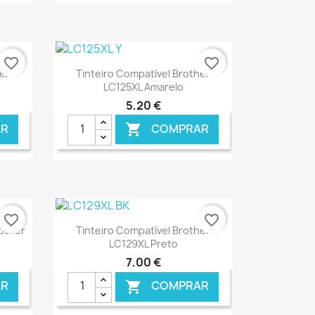
ONLINE
€ ONLINE
favorite_border
favorite_border
Ver+

er
Tinteiro Compatível Brother
LC125XL Amarelo
5,20 €
R
COMPRAR

ONLINE
€ ONLINE
favorite_border
favorite_border
Ver+

rother
Tinteiro Compatível Brother
LC129XL Preto
7,00 €
R
COMPRAR
