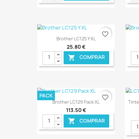
€ ONLINE
favorite_border
Ver+

Brother LC125 Y XL
25,80 €
COMPRAR

€ ONLINE
PACK
favorite_border
Ver+

Brother LC129 Pack XL
Tinte
113,50 €
COMPRAR
