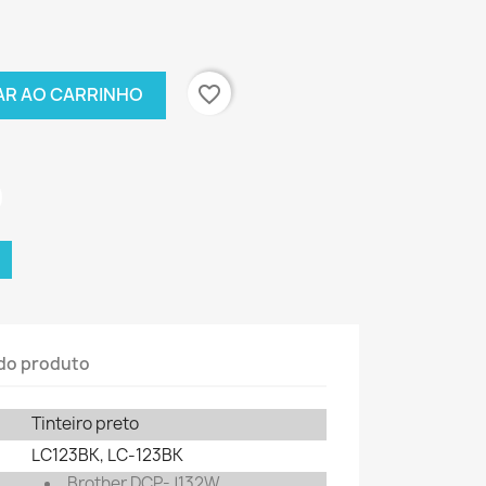
favorite_border
AR AO CARRINHO
do produto
Tinteiro preto
LC123BK, LC-123BK
Brother DCP-J132W