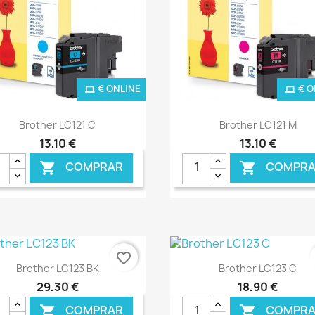
€ ONLINE
€ O
Ver+
Ver+


Brother LC121 C
Brother LC121 M
13,10 €
13,10 €
COMPRAR
COMPRA


favorite_border
Ver+
Ver+


Brother LC123 BK
Brother LC123 C
29,30 €
18,90 €
COMPRAR
COMPRA

