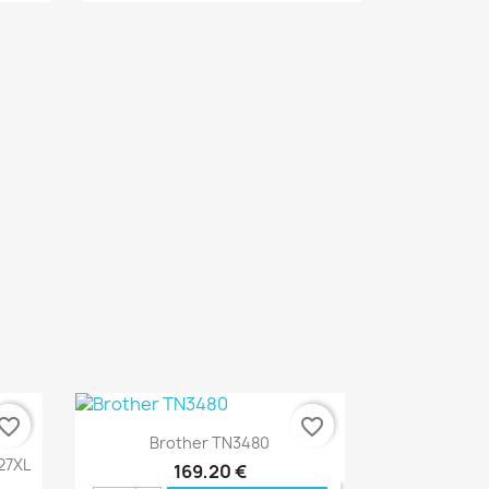
ONLINE
€ ONLINE
vorite_border
favorite_border
Ver+

Brother TN3480
527XL
169,20 €