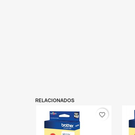
RELACIONADOS
favorite_border