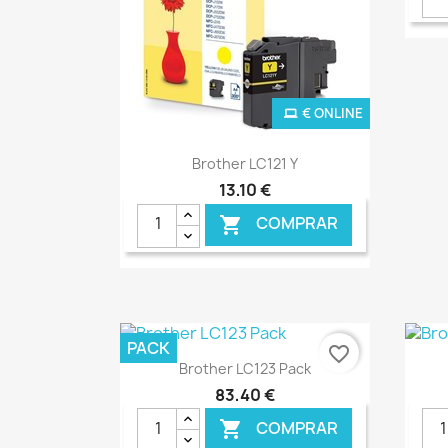
€ ONLINE
Ver+

Brother LC121 Y
13,10 €
COMPRAR

PACK
favorite_border
Ver+

Brother LC123 Pack
83,40 €
COMPRAR
