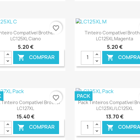
€ ONLINE
€ 
favorite_border
Ver+
Ver+


inteiro Compatível Brother
Tinteiro Compatível Broth
LC125XL Ciano
LC125XL Magenta
5,20 €
5,20 €
COMPRAR
COMPRA


€ ONLINE
€ 
K
PACK
favorite_border
Ver+
Ver+


 Tinteiro Compatível Brother
Pack Tinteiros Compatível B
LC127XL
LC123XL/LC125XL
15,40 €
13,70 €
COMPRAR
COMPRA

