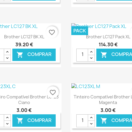
€ ONLINE
€ O
PACK
favorite_border
Ver+
Ver+


Brother LC127 BK XL
Brother LC127 Pack XL
39,20 €
114,30 €
COMPRAR
COMPRA


€ ONLINE
€ O
favorite_border
Ver+
Ver+


iro Compatível Brother LC123
Tinteiro Compatível Brother
Ciano
Magenta
3,00 €
3,00 €
COMPRAR
COMPRA

