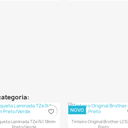
€ ONLINE
€ 
categoria:
NOVO
favorite_border
fa
Ver+
Ver+


queta Laminada TZe741 18mm
Tinteiro Original Brother LC
Preto/Verde
Preto